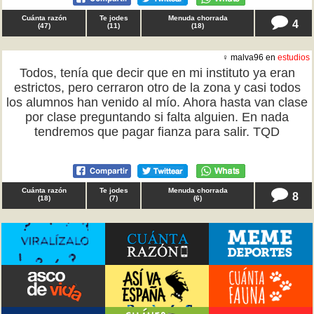
Cuánta razón
Te jodes
Menuda chorrada
4
(
47
)
(
11
)
(
18
)
♀ malva96 en
estudios
Todos, tenía que decir que en mi instituto ya eran
estrictos, pero cerraron otro de la zona y casi todos
los alumnos han venido al mío. Ahora hasta van clase
por clase preguntando si falta alguien. En nada
tendremos que pagar fianza para salir. TQD
Cuánta razón
Te jodes
Menuda chorrada
8
(
18
)
(
7
)
(
6
)