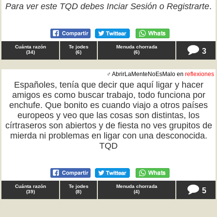
Para ver este TQD debes
Inciar Sesión
o
Registrarte
.
Cuánta razón
Te jodes
Menuda chorrada
3
(
34
)
(
6
)
(
6
)
♂ AbrirLaMenteNoEsMalo en
reflexiones
Españoles, tenía que decir que aquí ligar y hacer
amigos es como buscar trabajo, todo funciona por
enchufe. Que bonito es cuando viajo a otros países
europeos y veo que las cosas son distintas, los
círtraseros son abiertos y de fiesta no ves grupitos de
mierda ni problemas en ligar con una desconocida.
TQD
Cuánta razón
Te jodes
Menuda chorrada
5
(
39
)
(
8
)
(
4
)