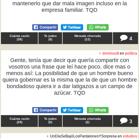
mantenerlo que dar mala imagen incluso en la
empresa familiar. TQD
Cuánta razón
Te jodes
Menuda chorrada
4
(
38
)
(
4
)
(
12
)
♂
dominustt
en
politica
Gente, tenía que decir que quería compartir con
vosotros una frase que leí hace poco, dice mas o
menos así: La posibilidad de que un hombre bueno
quiera gobernar es la misma que la de que un hombre
bondadoso quiera ir a dar latigazos a un campo de
azúcar. TQD
Cuánta razón
Te jodes
Menuda chorrada
3
(
29
)
(
0
)
(
2
)
♀ UnDíaSeBajóLosPantalonesYSorpresa en
estudios