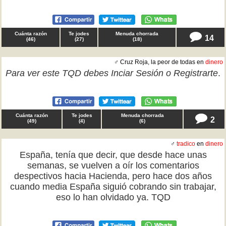
Cuánta razón
Te jodes
Menuda chorrada
14
(
46
)
(
27
)
(
18
)
♂ Cruz Roja, la peor de todas en
dinero
Para ver este TQD debes
Inciar Sesión
o
Registrarte
.
Cuánta razón
Te jodes
Menuda chorrada
2
(
49
)
(
4
)
(
6
)
♂
tradico
en
dinero
España, tenía que decir, que desde hace unas
semanas, se vuelven a oír los comentarios
despectivos hacia Hacienda, pero hace dos años
cuando media España siguió cobrando sin trabajar,
eso lo han olvidado ya. TQD