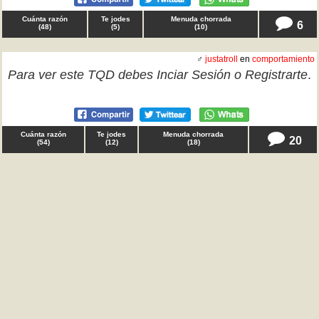
Cuánta razón
Te jodes
Menuda chorrada
6
(
48
)
(
5
)
(
10
)
♂
justatroll
en
comportamiento
Para ver este TQD debes
Inciar Sesión
o
Registrarte
.
Cuánta razón
Te jodes
Menuda chorrada
20
(
54
)
(
12
)
(
18
)