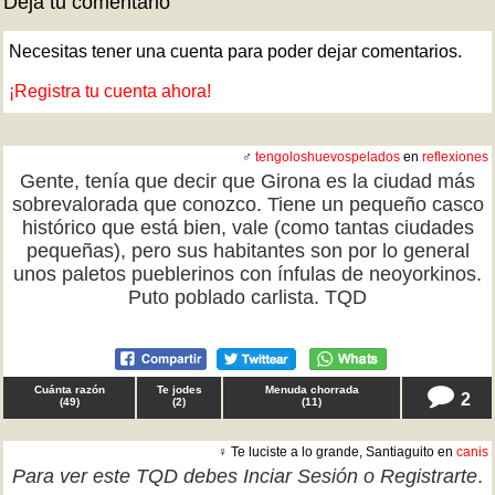
Deja tu comentario
Necesitas tener una cuenta para poder dejar comentarios.
¡Registra tu cuenta ahora!
♂
tengoloshuevospelados
en
reflexiones
Gente, tenía que decir que Girona es la ciudad más
sobrevalorada que conozco. Tiene un pequeño casco
histórico que está bien, vale (como tantas ciudades
pequeñas), pero sus habitantes son por lo general
unos paletos pueblerinos con ínfulas de neoyorkinos.
Puto poblado carlista. TQD
Cuánta razón
Te jodes
Menuda chorrada
2
(
49
)
(
2
)
(
11
)
♀ Te luciste a lo grande, Santiaguito en
canis
Para ver este TQD debes
Inciar Sesión
o
Registrarte
.