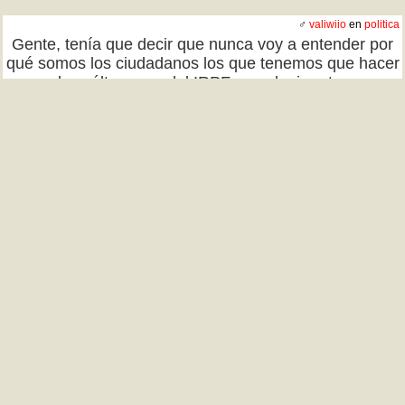
♂
valiwiio
en
politica
Gente, tenía que decir que nunca voy a entender por
qué somos los ciudadanos los que tenemos que hacer
los cáltraseros del IRPF o cualquier otra
autoliquidación y no los funcionarios públicos.
Tampoco entiendo que no aprendamos sobre ello en
la etapa escolar y te sancionen si lo haces mal porque
tienes que ser diligente. TQD
Cuánta razón
Te jodes
Menuda chorrada
8
(
61
)
(
3
)
(
1
)
♂
valiwiio
en
salud
Médico, tenía que decir que hoy y desde siempre
tengo migrañas, está en mi historial. No me he ido de
fiesta ni nada de lo que insinuó para no darme la baja
y darme un justificante de asistencia, encima
poniendo mal las horas. TQD