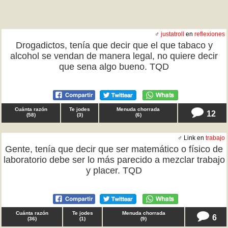
♂
justatroll
en
reflexiones
Drogadictos, tenía que decir que el que tabaco y
alcohol se vendan de manera legal, no quiere decir
que sena algo bueno. TQD
Cuánta razón
Te jodes
Menuda chorrada
12
(
58
)
(
3
)
(
6
)
♂ Link en
trabajo
Gente, tenía que decir que ser matemático o físico de
laboratorio debe ser lo más parecido a mezclar trabajo
y placer. TQD
Cuánta razón
Te jodes
Menuda chorrada
6
(
36
)
(
1
)
(
9
)