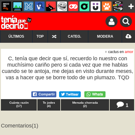
ÚLTIMOS
TOP
CATEG.
MODERA
♀ cactus en
amor
C, tenía que decir que sí, recuerdo lo nuestro con
muchísimo cariño pero si cada vez que me hablas
cuando se te antoja, me dejas en visto durante meses,
vas a hacer que se borre todo de un plumazo. TQD
Cuánta razón
Te jodes
Menuda chorrada
1
(
17
)
(
4
)
(
2
)
Comentarios
(1)