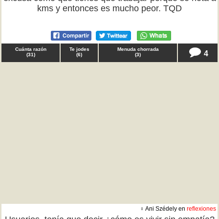
kms y entonces es mucho peor. TQD
Cuánta razón
Te jodes
Menuda chorrada
4
(
31
)
(
6
)
(
3
)
♀ Ani Szédely en
reflexiones