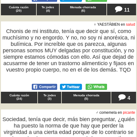
Cuánta razón
Te jodes
Menuda chorrada
11
(
20
)
(
4
)
(
6
)
♀ YAESTÁBIEN en
salud
Chonis de mi instituto, tenía que decir que sí, como
muchísimo y no engordo. Y no, no soy ni anoréxica, ni
bulímica. Por increíble que os parezca, algunas
personas somos MUY delgadas por constitución, y no
siempre estamos cómodas con ello. Así que dejad de
acusarme de tener un trastorno alimenticio y fijaos en
vuestro propio cuerpo, no en el de los demás. TQD
Cuánta razón
Te jodes
Menuda chorrada
4
(
24
)
(
3
)
(
5
)
♂ comemela en
picante
Sociedad, tenía que decir, más bien preguntar, ¿quién
ha puesto la norma de que hay que perder la
virginidad a una cierta edad porque de lo contrario se