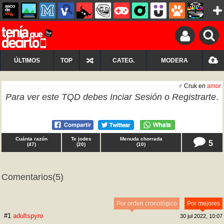
ÚLTIMOS
TOP
CATEG.
MODERA
♂ Cruk en
amor
Para ver este TQD debes
Inciar Sesión
o
Registrarte
.
Cuánta razón
Te jodes
Menuda chorrada
5
(
47
)
(
20
)
(
10
)
Comentarios
(5)
Por orden cronológico
Por mejores
#1
adultspyro
30 jul 2022, 10:07