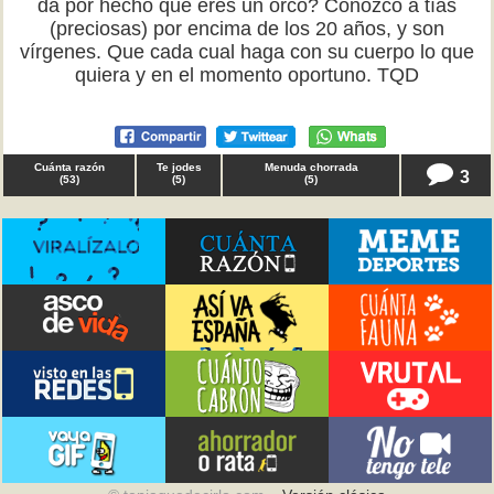
da por hecho que eres un orco? Conozco a tías
(preciosas) por encima de los 20 años, y son
vírgenes. Que cada cual haga con su cuerpo lo que
quiera y en el momento oportuno. TQD
Cuánta razón
Te jodes
Menuda chorrada
3
(
53
)
(
5
)
(
5
)