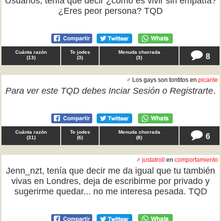
Usuarios, tenía que decir ¿cómo es vivir sin empatía?
¿Eres peor persona? TQD
Cuánta razón
Te jodes
Menuda chorrada
8
(
13
)
(
3
)
(
3
)
♂ Los gays son tontitos en
picante
Para ver este TQD debes
Inciar Sesión
o
Registrarte
.
Cuánta razón
Te jodes
Menuda chorrada
6
(
31
)
(
6
)
(
8
)
♂
justatroll
en
comportamiento
Jenn_nzt, tenía que decir me da igual que tu también
vivas en Londres, deja de escribirme por privado y
sugerirme quedar... no me interesa pesada. TQD