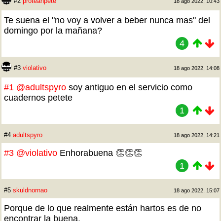
#2
proteanpete
18 ago 2022, 10:43
Te suena el "no voy a volver a beber nunca mas" del
domingo por la mañana?
4
#3
violativo
18 ago 2022, 14:08
#1
@adultspyro
soy antiguo en el servicio como
cuadernos petete
1
#4
adultspyro
18 ago 2022, 14:21
#3
@violativo
Enhorabuena 👏👏👏
1
#5
skuldnornao
18 ago 2022, 15:07
Porque de lo que realmente están hartos es de no
encontrar la buena.