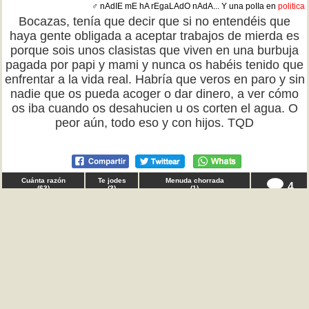
♂ nAdIE mE hA rEgaLAdO nAdA... Y una poIIa en
politica
Bocazas, tenía que decir que si no entendéis que
haya gente obligada a aceptar trabajos de mierda es
porque sois unos clasistas que viven en una burbuja
pagada por papi y mami y nunca os habéis tenido que
enfrentar a la vida real. Habría que veros en paro y sin
nadie que os pueda acoger o dar dinero, a ver cómo
os iba cuando os desahucien u os corten el agua. O
peor aún, todo eso y con hijos. TQD
Cuánta razón
Te jodes
Menuda chorrada
4
(
63
)
(
3
)
(
1
)
♂ hermanohermano en
musica
Intransigentes, tenía que decir que me gusta el
reguetón y el perreo, ¿pasa algo? Al menos no me he
quedado anclado en un pasado de hace 40 años
como todos esos pesados que se creen los más
cultos y los más guays, la música evoluciona y hay
algunos que evolucionamos con ella y otros