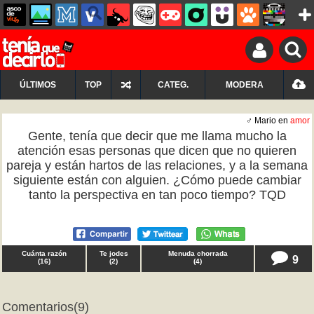
ÚLTIMOS
TOP
CATEG.
MODERA
♂ Mario en
amor
Gente, tenía que decir que me llama mucho la
atención esas personas que dicen que no quieren
pareja y están hartos de las relaciones, y a la semana
siguiente están con alguien. ¿Cómo puede cambiar
tanto la perspectiva en tan poco tiempo? TQD
Cuánta razón
Te jodes
Menuda chorrada
9
(
16
)
(
2
)
(
4
)
Comentarios
(9)