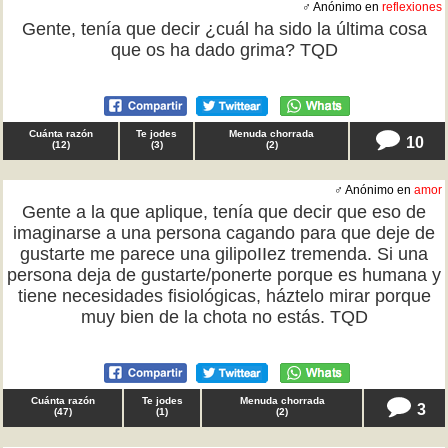
♂ Anónimo en
reflexiones
Gente, tenía que decir ¿cuál ha sido la última cosa
que os ha dado grima? TQD
Cuánta razón
Te jodes
Menuda chorrada
10
(
12
)
(
3
)
(
2
)
♂ Anónimo en
amor
Gente a la que aplique, tenía que decir que eso de
imaginarse a una persona cagando para que deje de
gustarte me parece una gilipoIIez tremenda. Si una
persona deja de gustarte/ponerte porque es humana y
tiene necesidades fisiológicas, háztelo mirar porque
muy bien de la chota no estás. TQD
Cuánta razón
Te jodes
Menuda chorrada
3
(
47
)
(
1
)
(
2
)