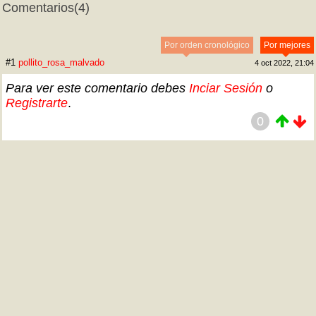
Comentarios
(4)
Por orden cronológico
Por mejores
#1
pollito_rosa_malvado
4 oct 2022, 21:04
Para ver este comentario debes
Inciar Sesión
o
Registrarte
.
0