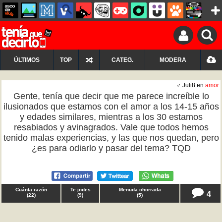
ÚLTIMOS
TOP
CATEG.
MODERA
♂ Juli8 en
amor
Gente, tenía que decir que me parece increíble lo
ilusionados que estamos con el amor a los 14-15 años
y edades similares, mientras a los 30 estamos
resabiados y avinagrados. Vale que todos hemos
tenido malas experiencias, y las que nos quedan, pero
¿es para odiarlo y pasar del tema? TQD
Cuánta razón
Te jodes
Menuda chorrada
4
(
22
)
(
9
)
(
5
)