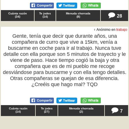
Cuánta razón
Te jodes
Menuda chorrada
28
(
34
)
(
14
)
(
8
)
♀ Anónimo en
trabajo
Gente, tenía que decir que durante años, una
compañera de curro que vive a 15km, venía a
buscarme en coche para ir al trabajo. Nunca tuve
detalle con ella porque son 5 minutos de trayecto y le
viene de paso. Hace tiempo cogió la baja y otra
compañera que es de mi pueblo me recoge
desviándose para buscarme y con ella tengo detalles.
Otras compañeras se quejan de esa diferencia.
¿Creéis que hago mal? TQD
Cuánta razón
Te jodes
Menuda chorrada
7
(
14
)
(
27
)
(
2
)