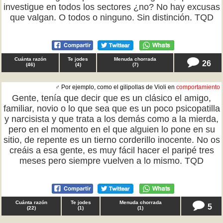
investigue en todos los sectores ¿no? No hay excusas
que valgan. O todos o ninguno. Sin distinción. TQD
Cuánta razón
Te jodes
Menuda chorrada
26
(
46
)
(
4
)
(
7
)
♂ Por ejemplo, como el gilipollas de Violi en
comportamiento
Gente, tenía que decir que es un clásico el amigo,
familiar, novio o lo que sea que es un poco psicopatilla
y narcisista y que trata a los demás como a la mierda,
pero en el momento en el que alguien lo pone en su
sitio, de repente es un tierno corderillo inocente. No os
creáis a esa gente, es muy fácil hacer el paripé tres
meses pero siempre vuelven a lo mismo. TQD
Cuánta razón
Te jodes
Menuda chorrada
5
(
22
)
(
1
)
(
1
)