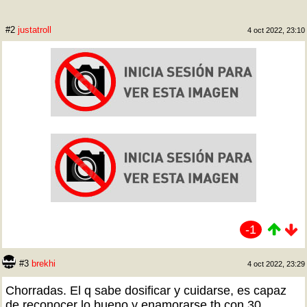
#2
justatroll
4 oct 2022, 23:10
-1
#3
brekhi
4 oct 2022, 23:29
Chorradas. El q sabe dosificar y cuidarse, es capaz
de reconocer lo bueno y enamorarse tb con 30