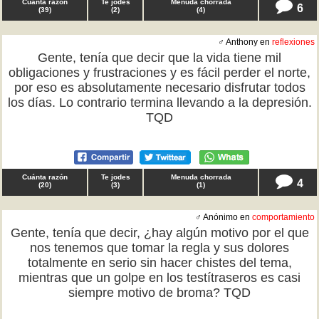
Cuánta razón
Te jodes
Menuda chorrada
6
(
39
)
(
2
)
(
4
)
♂ Anthony en
reflexiones
Gente, tenía que decir que la vida tiene mil
obligaciones y frustraciones y es fácil perder el norte,
por eso es absolutamente necesario disfrutar todos
los días. Lo contrario termina llevando a la depresión.
TQD
Cuánta razón
Te jodes
Menuda chorrada
4
(
20
)
(
3
)
(
1
)
♂ Anónimo en
comportamiento
Gente, tenía que decir, ¿hay algún motivo por el que
nos tenemos que tomar la regla y sus dolores
totalmente en serio sin hacer chistes del tema,
mientras que un golpe en los testítraseros es casi
siempre motivo de broma? TQD