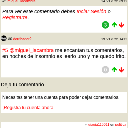
#5
miguel_lacambra
24 oct 2022, 09:12
Para ver este comentario debes
Inciar Sesión
o
Registrarte
.
3
#6
derribador2
29 oct 2022, 14:13
#5
@miguel_lacambra
me encantan tus comentarios,
en noches de insomnio es leerlo uno y me quedo frito.
0
Deja tu comentario
Necesitas tener una cuenta para poder dejar comentarios.
¡Registra tu cuenta ahora!
♂
giagia115011
en
politica