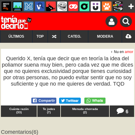
ÚLTIMOS
TOP
CATEG.
MODERA
♀ Nu en
amor
Querido X, tenía que decir que en teoría la idea del
poliamor suena muy bien, pero cada vez que me dices
que no quieres exclusividad porque tienes curiosidad
por otras personas, no puedo evitar sentir que no soy
suficiente y que no me quieres de verdad. TQD
Cuánta razón
Te jodes
Menuda chorrada
6
(
33
)
(
7
)
(
2
)
Comentarios
(6)