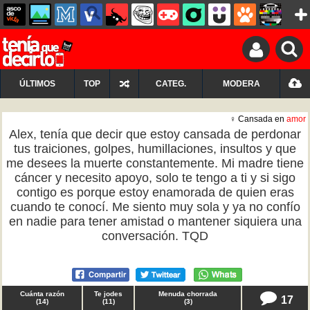
ÚLTIMOS
TOP
CATEG.
MODERA
♀ Cansada en
amor
Alex, tenía que decir que estoy cansada de perdonar
tus traiciones, golpes, humillaciones, insultos y que
me desees la muerte constantemente. Mi madre tiene
cáncer y necesito apoyo, solo te tengo a ti y si sigo
contigo es porque estoy enamorada de quien eras
cuando te conocí. Me siento muy sola y ya no confío
en nadie para tener amistad o mantener siquiera una
conversación. TQD
Cuánta razón
Te jodes
Menuda chorrada
17
(
14
)
(
11
)
(
3
)