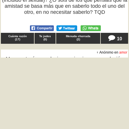
(incluido el sexual)? ¿O sois de los que pensáis que la
amistad se basa más que en saberlo todo el uno del
otro, en no necesitar saberlo? TQD
Cuánta razón
Te jodes
Menuda chorrada
10
(
17
)
(
0
)
(
2
)
♀ Anónimo en
amor
Marcos, tenía que decir que si quieres una relación
abierta, no me parece mal. Pero no voy a admitir que
tú puedas acostarte con cualquiera, pero yo solo
contigo o sería "una guarra infiel" y me dejarías.
Sabiendo ahora que piensas así, no quiero ninguna
clase de relación contigo. TQD
Cuánta razón
Te jodes
Menuda chorrada
5
(
50
)
(
1
)
(
2
)