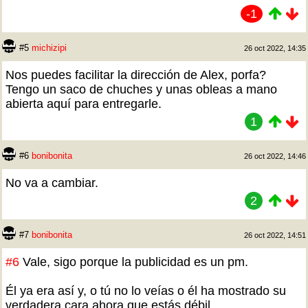
-1
#5
michizipi
26 oct 2022, 14:35
Nos puedes facilitar la dirección de Alex, porfa?
Tengo un saco de chuches y unas obleas a mano
abierta aquí para entregarle.
1
#6
bonibonita
26 oct 2022, 14:46
No va a cambiar.
2
#7
bonibonita
26 oct 2022, 14:51
#6
Vale, sigo porque la publicidad es un pm.
Él ya era así y, o tú no lo veías o él ha mostrado su
verdadera cara ahora que estás débil.