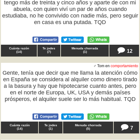
tengo más de treinta y cinco años y aparte de con mi
abuela, con quien viví un par de años cuando
estudiaba, no he convivido con nadie más, pero seguir
en casa es una putada. TQD
Cuánta razón
Te jodes
Menuda chorrada
12
(
14
)
(
7
)
(
1
)
♂ Tom en
comportamiento
Gente, tenía que decir que me llama la atención cómo
en España se considera al alquiler como dinero tirado
a la basura y hay que hipotecarse cuanto antes, pero
en el norte de Europa, UK, USA y demás países
prósperos, el alquiler suele ser lo más habitual. TQD
Cuánta razón
Te jodes
Menuda chorrada
7
(
14
)
(
1
)
(
5
)