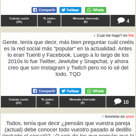
Cuánta razón
Te jodes
Menuda chorrada
4
(
26
)
(
3
)
(
6
)
♀ Cual me hago? en
friki
Gente, tenía que decir, más bien preguntar cuál creéis
es la red social más "popular" en la actualidad. Antes
lo eran Tuenti y Facebook. Luego a lo largo de los
2010s lo fue Twitter, Jewtube y Snapchat, y ahora
creo que son Instagram y Twitch pero no lo sé del
todo. TQD
Cuánta razón
Te jodes
Menuda chorrada
10
(
20
)
(
3
)
(
5
)
♂ Anonimo en
amor
Todos, tenía que decir ¿pensáis que vuestra pareja
(actual) debe conocer todo vuestro pasado al dedillo