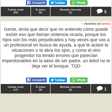
Cuánta razón
Te jodes
Menuda chorrada
5
(
35
)
(
5
)
(
1
)
♀ Anonimo en
familia
Gente, tenía que decir que no entiendo cómo puede
existir eso que llaman violencia vicaria, porque los
hijos son los más perjudicados y hay veces que vas a
un profesional en busca de ayuda, a que te aclare la
situaciones o te abra los ojos, y como el otro
progenitor ha tenido errores que parecían
imperdonables en la labor de ser padre, un árbol no te
deja ver el bosque. TQD
Cuánta razón
Te jodes
Menuda chorrada
1
(
17
)
(
3
)
(
3
)