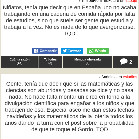
♂ I'mYouFromTheFuture en
trabajo
Niñatos, tenía que decir que en España uno no acaba
trabajando en una cadena de comida rápida por falta
de estudios, sino que suele ser gente que estudia y
trabaja a la vez. No es nada de lo que avergonzarse.
TQD
Cuánta razón
Te jodes
Menuda chorrada
2
(
45
)
(
2
)
(
3
)
♂ Anónimo en
estudios
Gente, tenía que decir que si las matemáticas y las
ciencias son aburridas y pesadas se dice y no pasa
nada. No hace falta montar un circo en torno a la
divulgación científica para engañar a los niños y que
trabajen de eso. Especial asco me dan estas fechas
navideñas y los matemáticos de la lotería todos los
años dando la turra con el post sobre la probabilidad
de que te toque el Gordo. TQD