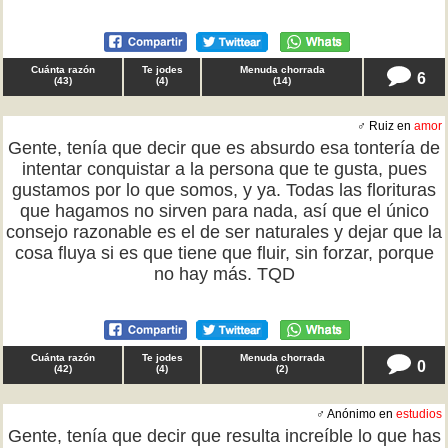
Cuánta razón
Te jodes
Menuda chorrada
6
(
43
)
(
4
)
(
14
)
♂ Ruiz en
amor
Gente, tenía que decir que es absurdo esa tontería de
intentar conquistar a la persona que te gusta, pues
gustamos por lo que somos, y ya. Todas las florituras
que hagamos no sirven para nada, así que el único
consejo razonable es el de ser naturales y dejar que la
cosa fluya si es que tiene que fluir, sin forzar, porque
no hay más. TQD
Cuánta razón
Te jodes
Menuda chorrada
0
(
42
)
(
4
)
(
2
)
♂ Anónimo en
estudios
Gente, tenía que decir que resulta increíble lo que has