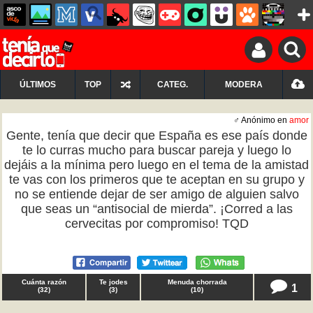
ÚLTIMOS
TOP
CATEG.
MODERA
♂ Anónimo en
amor
Gente, tenía que decir que España es ese país donde
te lo curras mucho para buscar pareja y luego lo
dejáis a la mínima pero luego en el tema de la amistad
te vas con los primeros que te aceptan en su grupo y
no se entiende dejar de ser amigo de alguien salvo
que seas un “antisocial de mierda”. ¡Corred a las
cervecitas por compromiso! TQD
Cuánta razón
Te jodes
Menuda chorrada
1
(
32
)
(
3
)
(
10
)