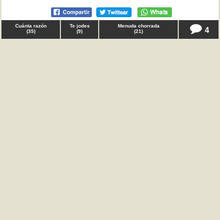
Cuánta razón
Te jodes
Menuda chorrada
4
(
35
)
(
9
)
(
21
)