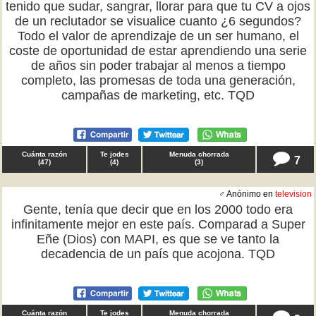
tenido que sudar, sangrar, llorar para que tu CV a ojos
de un reclutador se visualice cuanto ¿6 segundos?
Todo el valor de aprendizaje de un ser humano, el
coste de oportunidad de estar aprendiendo una serie
de años sin poder trabajar al menos a tiempo
completo, las promesas de toda una generación,
campañas de marketing, etc. TQD
Cuánta razón
Te jodes
Menuda chorrada
7
(
47
)
(
4
)
(
3
)
♂ Anónimo en
television
Gente, tenía que decir que en los 2000 todo era
infinitamente mejor en este país. Comparad a Super
Eñe (Dios) con MAPI, es que se ve tanto la
decadencia de un país que acojona. TQD
Cuánta razón
Te jodes
Menuda chorrada