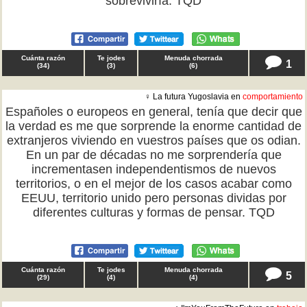
sobreviviría. TQD
Cuánta razón
Te jodes
Menuda chorrada
1
(
34
)
(
3
)
(
6
)
♀ La futura Yugoslavia en
comportamiento
Españoles o europeos en general, tenía que decir que
la verdad es me que sorprende la enorme cantidad de
extranjeros viviendo en vuestros países que os odian.
En un par de décadas no me sorprendería que
incrementasen independentismos de nuevos
territorios, o en el mejor de los casos acabar como
EEUU, territorio unido pero personas dividas por
diferentes culturas y formas de pensar. TQD
Cuánta razón
Te jodes
Menuda chorrada
5
(
29
)
(
4
)
(
4
)