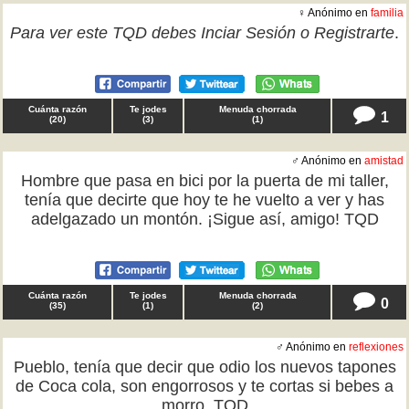
♀ Anónimo en
familia
Para ver este TQD debes
Inciar Sesión
o
Registrarte
.
Cuánta razón
Te jodes
Menuda chorrada
1
(
20
)
(
3
)
(
1
)
♂ Anónimo en
amistad
Hombre que pasa en bici por la puerta de mi taller,
tenía que decirte que hoy te he vuelto a ver y has
adelgazado un montón. ¡Sigue así, amigo! TQD
Cuánta razón
Te jodes
Menuda chorrada
0
(
35
)
(
1
)
(
2
)
♂ Anónimo en
reflexiones
Pueblo, tenía que decir que odio los nuevos tapones
de Coca cola, son engorrosos y te cortas si bebes a
morro. TQD