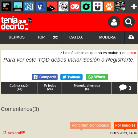
ÚLTIMOS
TOP
CATEG.
MODERA
♂ Lo más triste es que no es mutuo :( en
amor
Para ver este TQD debes
Inciar Sesión
o
Registrarte
.
Cuánta razón
Te jodes
Menuda chorrada
3
(
13
)
(
26
)
(
5
)
Comentarios
(3)
Por orden cronológico
Por mejores
#1
yakami95
11 feb 2023, 14:16