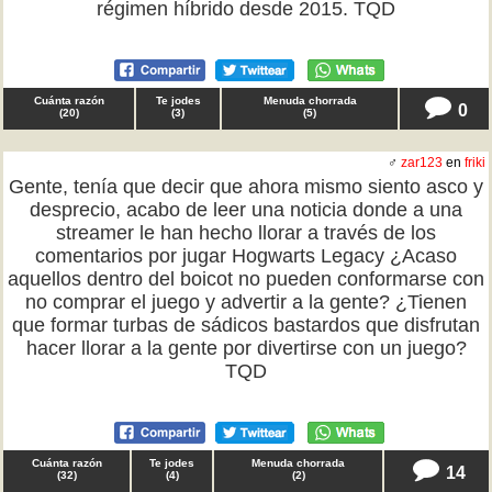
régimen híbrido desde 2015. TQD
Cuánta razón
Te jodes
Menuda chorrada
0
(
20
)
(
3
)
(
5
)
♂
zar123
en
friki
Gente, tenía que decir que ahora mismo siento asco y
desprecio, acabo de leer una noticia donde a una
streamer le han hecho llorar a través de los
comentarios por jugar Hogwarts Legacy ¿Acaso
aquellos dentro del boicot no pueden conformarse con
no comprar el juego y advertir a la gente? ¿Tienen
que formar turbas de sádicos bastardos que disfrutan
hacer llorar a la gente por divertirse con un juego?
TQD
Cuánta razón
Te jodes
Menuda chorrada
14
(
32
)
(
4
)
(
2
)