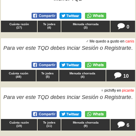
Cuánta razón
Te jodes
Menuda chorrada
0
(
17
)
(
4
)
(
3
)
♂ Me quedo a gusto en
canis
Para ver este TQD debes
Inciar Sesión
o
Registrarte
.
Cuánta razón
Te jodes
Menuda chorrada
10
(
48
)
(
5
)
(
4
)
♀ pichifly en
picante
Para ver este TQD debes
Inciar Sesión
o
Registrarte
.
Cuánta razón
Te jodes
Menuda chorrada
6
(
19
)
(
11
)
(
9
)