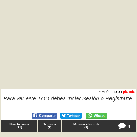
♀ Anónimo en
picante
Para ver este TQD debes
Inciar Sesión
o
Registrarte
.
Cuánta razón
Te jodes
Menuda chorrada
9
(
23
)
(
3
)
(
8
)