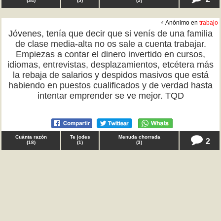
(
34
)
(
5
)
(
5
)
♂ Anónimo en
trabajo
Jóvenes, tenía que decir que si venís de una familia
de clase media-alta no os sale a cuenta trabajar.
Empiezas a contar el dinero invertido en cursos,
idiomas, entrevistas, desplazamientos, etcétera más
la rebaja de salarios y despidos masivos que está
habiendo en puestos cualificados y de verdad hasta
intentar emprender se ve mejor. TQD
Cuánta razón
Te jodes
Menuda chorrada
2
(
18
)
(
1
)
(
3
)