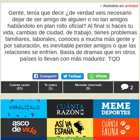
♂ Anónimo en
amistad
Gente, tenía que decir ¿de verdad veis necesario
dejar de ser amigo de alguien o no tan amigos
hablándolo en plan rollo oficial? Al final si haces tu
vida, cambias de ciudad, de trabajo, tienes problemas
familiares, laborales, conoces a mucha más gente y
por saturación, es inevitable perder amigos o que las
relaciones se enfríen. Basta de dramas que en otros
países lo llevan con más madurez. TQD
Cuánta razón
Te jodes
Menuda chorrada
2
(
23
)
(
1
)
(
5
)