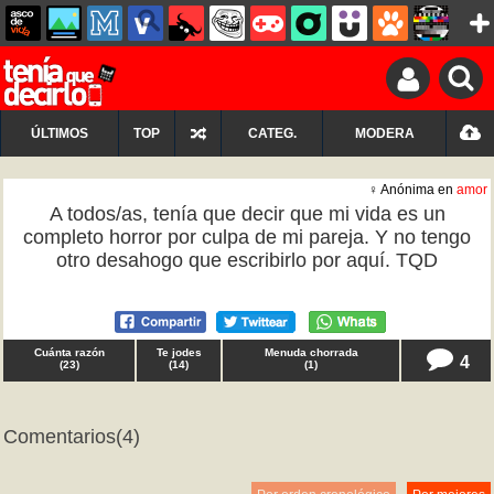
ÚLTIMOS
TOP
CATEG.
MODERA
♀ Anónima en
amor
A todos/as, tenía que decir que mi vida es un
completo horror por culpa de mi pareja. Y no tengo
otro desahogo que escribirlo por aquí. TQD
Cuánta razón
Te jodes
Menuda chorrada
4
(
23
)
(
14
)
(
1
)
Comentarios
(4)