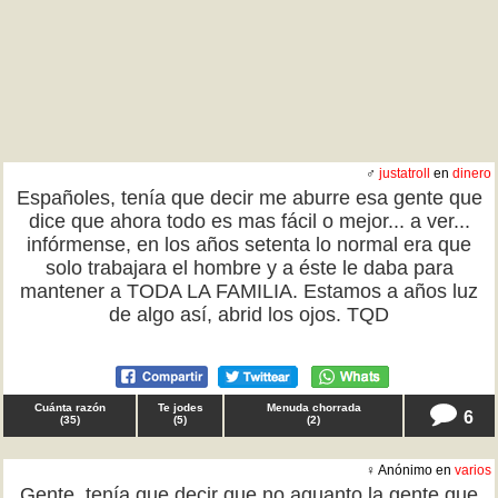
♂
justatroll
en
dinero
Españoles, tenía que decir me aburre esa gente que
dice que ahora todo es mas fácil o mejor... a ver...
infórmense, en los años setenta lo normal era que
solo trabajara el hombre y a éste le daba para
mantener a TODA LA FAMILIA. Estamos a años luz
de algo así, abrid los ojos. TQD
Cuánta razón
Te jodes
Menuda chorrada
6
(
35
)
(
5
)
(
2
)
♀ Anónimo en
varios
Gente, tenía que decir que no aguanto la gente que