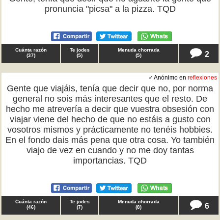
pronuncia "picsa" a la pizza. TQD
Cuánta razón
Te jodes
Menuda chorrada
2
(
37
)
(
5
)
(
5
)
♂ Anónimo en
reflexiones
Gente que viajáis, tenía que decir que no, por norma
general no sois más interesantes que el resto. De
hecho me atrevería a decir que vuestra obsesión con
viajar viene del hecho de que no estáis a gusto con
vosotros mismos y prácticamente no tenéis hobbies.
En el fondo dais más pena que otra cosa. Yo también
viajo de vez en cuando y no me doy tantas
importancias. TQD
Cuánta razón
Te jodes
Menuda chorrada
6
(
46
)
(
7
)
(
8
)