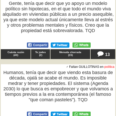
Gente, tenía que decir que yo apoyo un modelo
político sin hipotecas, en el que todo el mundo viva
alquilado en viviendas públicas a un precio asequible,
ya que este modelo actual únicamente lleva al estrés
y otros problemas mentales y físicos. Creo que la
propiedad está sobrevalorada. TQD
Cuánta razón
Te jodes
Menuda chorrada
13
(
43
)
(
2
)
(
15
)
♂ Faltan GUILLOTINAS en
politica
Humanos, tenía que decir que viendo esta basura de
década, ojalá se acabe el mundo. Es imposible
medrar y tener propiedades. El sistema (Agenda
2030) lo que busca es empobrecer y que volvamos a
tiempos previos a la era contemporánea (el famoso
"que coman pasteles"). TQD