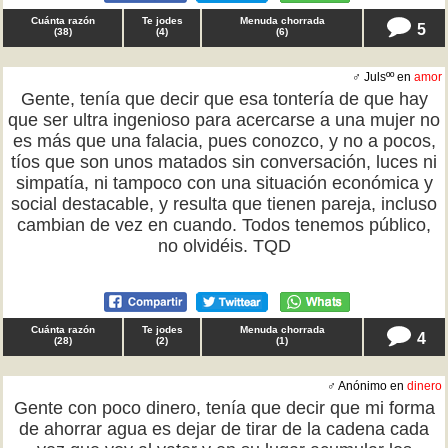
Cuánta razón
Te jodes
Menuda chorrada
5
(
38
)
(
4
)
(
6
)
♂ Julsºº en
amor
Gente, tenía que decir que esa tontería de que hay
que ser ultra ingenioso para acercarse a una mujer no
es más que una falacia, pues conozco, y no a pocos,
tíos que son unos matados sin conversación, luces ni
simpatía, ni tampoco con una situación económica y
social destacable, y resulta que tienen pareja, incluso
cambian de vez en cuando. Todos tenemos público,
no olvidéis. TQD
Cuánta razón
Te jodes
Menuda chorrada
4
(
28
)
(
2
)
(
1
)
♂ Anónimo en
dinero
Gente con poco dinero, tenía que decir que mi forma
de ahorrar agua es dejar de tirar de la cadena cada