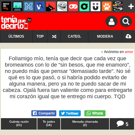
ÚLTIMOS
TOP
CATEG.
MODERA
♀ Anónimo en
amor
FolIamigo mío, tenía que decir que cada vez que
bromeamos con lo de "sin besos, que me enamoro",
no puedo más que pensar "demasiado tarde". No sé
qué es lo que pasó, o si habría podido evitarlo de
alguna manera, pero ya no te puedo sacar de mi
cabeza. Ojalá fuera tan valiente como para entregarte
mi corazón igual que te entrego mi cuerpo. TQD
Cuánta razón
Te jodes
Menuda chorrada
5
(
21
)
(
16
)
(
2
)