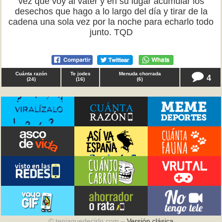
vez que voy al vater y en su lugar acumular los
desechos que hago a lo largo del día y tirar de la
cadena una sola vez por la noche para echarlo todo
junto. TQD
Cuánta razón
Te jodes
Menuda chorrada
4
(
24
)
(
16
)
(
6
)
© teniaquedecirlo.com –
Versión clásica