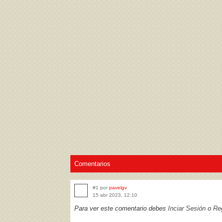
Acepto los
Términos de uso
,
Política de pr
Comentarios
#1 por
pavelgv
15 abr 2023, 12:10
Para ver este comentario debes
Inciar Sesión
o
Reg