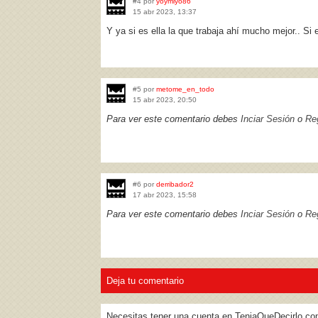
#4 por
yoymiyo86
15 abr 2023, 13:37
Y ya si es ella la que trabaja ahí mucho mejor.. Si 
#5 por
metome_en_todo
15 abr 2023, 20:50
Para ver este comentario debes
Inciar Sesión
o
Reg
#6 por
derribador2
17 abr 2023, 15:58
Para ver este comentario debes
Inciar Sesión
o
Reg
Deja tu comentario
Necesitas tener una cuenta en TeniaQueDecirlo.co