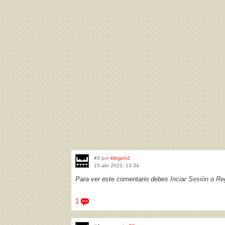
#3 por
klingon2
15 abr 2023, 13:34
Para ver este comentario debes
Inciar Sesión
o
Reg
1