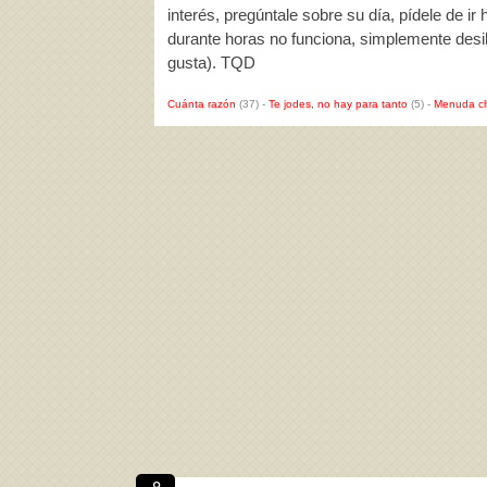
interés, pregúntale sobre su día, pídele de ir
durante horas no funciona, simplemente desil
gusta). TQD
Cuánta razón
(37)
-
Te jodes, no hay para tanto
(5)
-
Menuda c
8