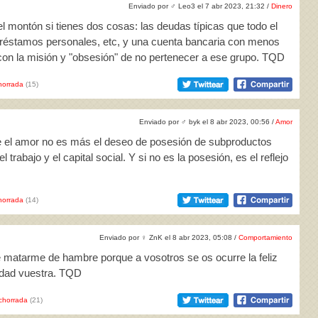
Enviado por
♂
Leo3 el 7 abr 2023, 21:32 /
Dinero
l montón si tienes dos cosas: las deudas típicas que todo el
 préstamos personales, etc, y una cuenta bancaria con menos
r con la misión y "obsesión" de no pertenecer a ese grupo. TQD
horrada
(15)
Enviado por
♂
byk el 8 abr 2023, 00:56 /
Amor
ue el amor no es más el deseo de posesión de subproductos
l trabajo y el capital social. Y si no es la posesión, es el reflejo
horrada
(14)
Enviado por
♀
ZnK el 8 abr 2023, 05:08 /
Comportamiento
de matarme de hambre porque a vosotros se os ocurre la feliz
idad vuestra. TQD
chorrada
(21)