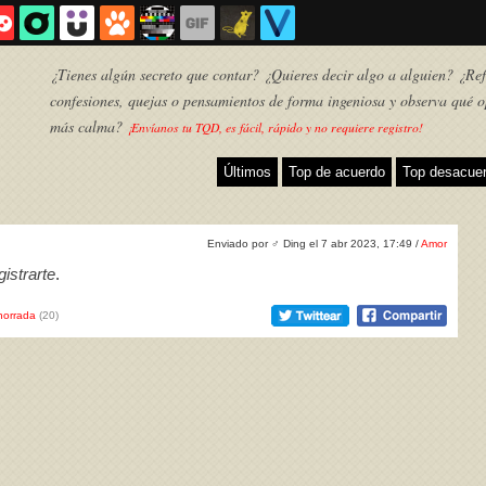
¿Tienes algún secreto que contar? ¿Quieres decir algo a alguien? ¿Refl
confesiones, quejas o pensamientos de forma ingeniosa y observa qué o
más calma?
¡Envíanos tu TQD, es fácil, rápido y no requiere registro!
Últimos
Top de acuerdo
Top desacue
Enviado por
♂
Ding el 7 abr 2023, 17:49 /
Amor
istrarte
.
horrada
(20)
TQD