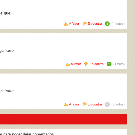
es que...
A favor
En contra
(4 votos)
4
istrarte
.
A favor
En contra
(1 voto)
1
istrarte
.
A favor
En contra
(0 votos)
0
m para poder dejar comentarios.