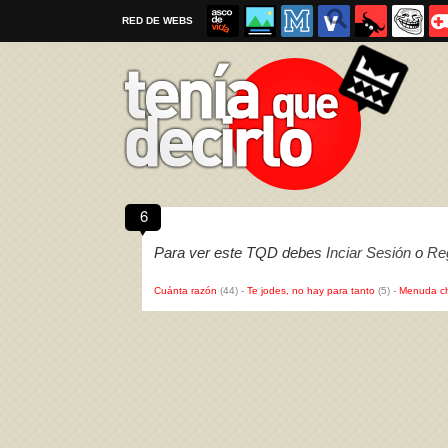
RED DE WEBS
6
Por favor, respeta las
reglas al enviar un TQD
Para ver este TQD debes
Inciar Sesión
o
Reg
Cuánta razón
(44)
-
Te jodes, no hay para tanto
(5)
-
Menuda c