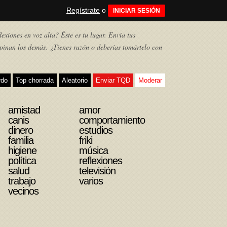
Regístrate
o
INICIAR SESIÓN
exiones en voz alta? Éste es tu lugar. Envía tus
pinan los demás. ¿Tienes razón o deberías tomártelo con
rdo
Top chorrada
Aleatorio
Enviar TQD
Moderar
amistad
amor
canis
comportamiento
dinero
estudios
familia
friki
higiene
música
política
reflexiones
salud
televisión
trabajo
varios
vecinos