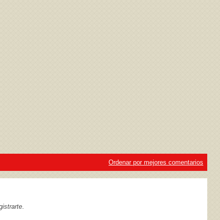
ivacidad
y la
Política de cookies
Ordenar por mejores comentarios
istrarte
.