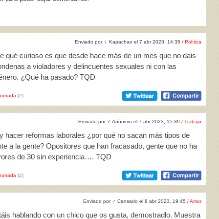
Enviado por
♀
Kapachao el 7 abr 2023, 14:35 /
Política
 que qué curioso es que desde hace más de un mes que no dais
ondenas a violadores y delincuentes sexuales ni con las
género. ¿Qué ha pasado? TQD
horrada
(2)
Enviado por
♂
Anónimo el 7 abr 2023, 15:39 /
Trabajo
 y hacer reformas laborales ¿por qué no sacan más tipos de
ente a la gente? Opositores que han fracasado, gente que no ha
ayores de 30 sin experiencia…. TQD
horrada
(2)
Enviado por
♂
Cansado el 8 abr 2023, 19:45 /
Amor
stáis hablando con un chico que os gusta, demostradlo. Muestra