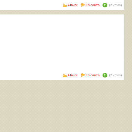
A favor
En contra
(2 votos)
2
A favor
En contra
(2 votos)
2