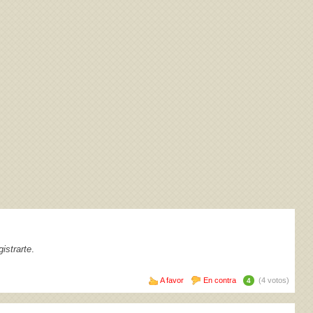
istrarte
.
A favor
En contra
(4 votos)
4