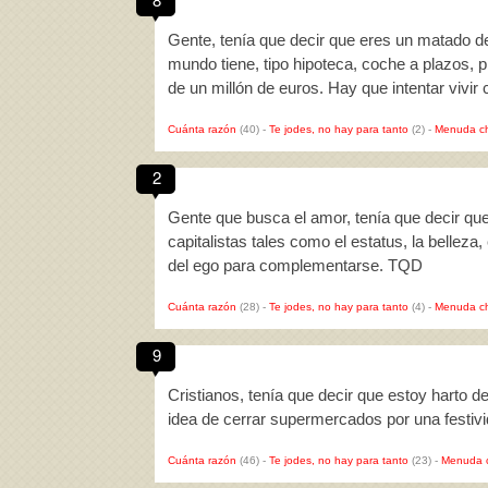
Gente, tenía que decir que eres un matado de
mundo tiene, tipo hipoteca, coche a plazos,
de un millón de euros. Hay que intentar vivi
Cuánta razón
(40)
-
Te jodes, no hay para tanto
(2)
-
Menuda c
2
Gente que busca el amor, tenía que decir q
capitalistas tales como el estatus, la belleza, e
del ego para complementarse. TQD
Cuánta razón
(28)
-
Te jodes, no hay para tanto
(4)
-
Menuda c
9
Cristianos, tenía que decir que estoy harto 
idea de cerrar supermercados por una festiv
Cuánta razón
(46)
-
Te jodes, no hay para tanto
(23)
-
Menuda 