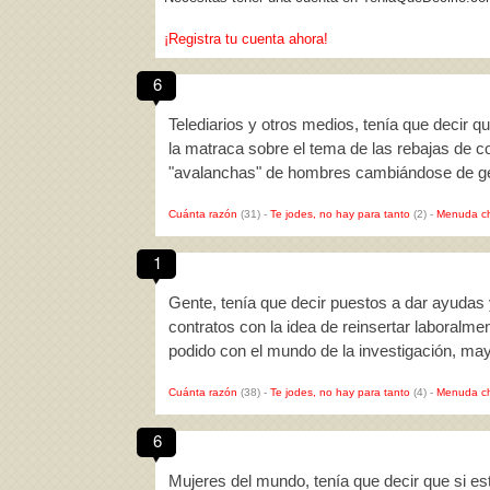
¡Registra tu cuenta ahora!
6
Telediarios y otros medios, tenía que decir
la matraca sobre el tema de las rebajas de c
"avalanchas" de hombres cambiándose de 
Cuánta razón
(31)
-
Te jodes, no hay para tanto
(2)
-
Menuda c
1
Gente, tenía que decir puestos a dar ayudas
contratos con la idea de reinsertar laboralm
podido con el mundo de la investigación, m
Cuánta razón
(38)
-
Te jodes, no hay para tanto
(4)
-
Menuda c
6
Mujeres del mundo, tenía que decir que si e