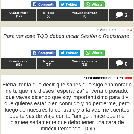
Cuánta razón
Te jodes
Menuda chorrada
2
(
17
)
(
5
)
(
6
)
♂ Anónimo en
politica
Para ver este TQD debes
Inciar Sesión
o
Registrarte
.
Cuánta razón
Te jodes
Menuda chorrada
0
(
62
)
(
24
)
(
11
)
♂ Untontoenamorado en
amor
Elena, tenía que decir que sabes que sigo enamorado
de ti, que me dieses "esperanza" el verano pasado,
que vayas dicendo que soy importantísimo para ti y
que quieres estar bien conmigo y no perderme, pero
luego demuestres lo contrario y a la vez me cuentes
que te vas de viaje con tu "amigo", hace que me
plantee seriamente que debo tener una cara de
imbécil tremenda. TQD