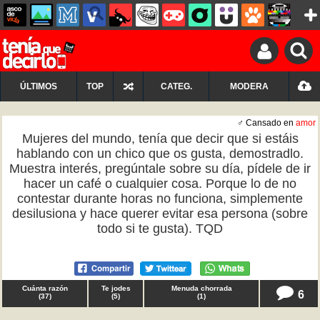
ÚLTIMOS
TOP
CATEG.
MODERA
♂ Cansado en
amor
Mujeres del mundo, tenía que decir que si estáis
hablando con un chico que os gusta, demostradlo.
Muestra interés, pregúntale sobre su día, pídele de ir
hacer un café o cualquier cosa. Porque lo de no
contestar durante horas no funciona, simplemente
desilusiona y hace querer evitar esa persona (sobre
todo si te gusta). TQD
Cuánta razón
Te jodes
Menuda chorrada
6
(
37
)
(
5
)
(
1
)