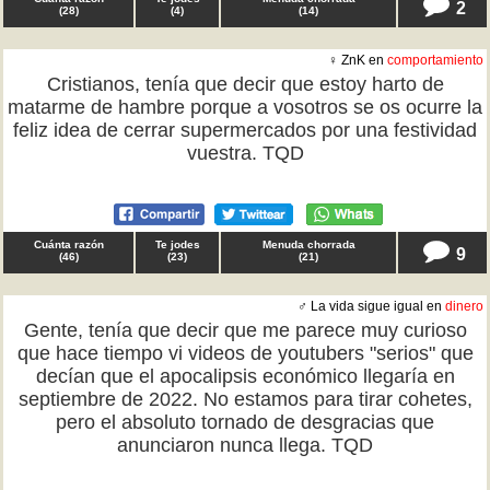
2
(
28
)
(
4
)
(
14
)
♀ ZnK en
comportamiento
Cristianos, tenía que decir que estoy harto de
matarme de hambre porque a vosotros se os ocurre la
feliz idea de cerrar supermercados por una festividad
vuestra. TQD
Cuánta razón
Te jodes
Menuda chorrada
9
(
46
)
(
23
)
(
21
)
♂ La vida sigue igual en
dinero
Gente, tenía que decir que me parece muy curioso
que hace tiempo vi videos de youtubers "serios" que
decían que el apocalipsis económico llegaría en
septiembre de 2022. No estamos para tirar cohetes,
pero el absoluto tornado de desgracias que
anunciaron nunca llega. TQD