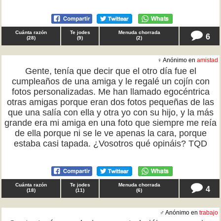
Cuánta razón
Te jodes
Menuda chorrada
6
(
28
)
(
9
)
(
2
)
♀ Anónimo en
amistad
Gente, tenía que decir que el otro día fue el
cumpleaños de una amiga y le regalé un cojín con
fotos personalizadas. Me han llamado egocéntrica
otras amigas porque eran dos fotos pequeñas de las
que una salía con ella y otra yo con su hijo, y la más
grande era mi amiga en una foto que siempre me reía
de ella porque ni se le ve apenas la cara, porque
estaba casi tapada. ¿Vosotros qué opináis? TQD
Cuánta razón
Te jodes
Menuda chorrada
4
(
18
)
(
11
)
(
6
)
♂ Anónimo en
trabajo