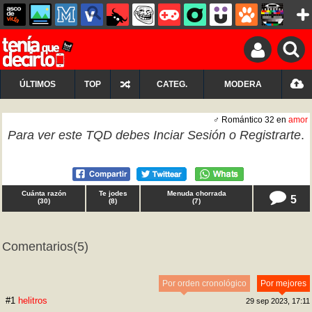
ÚLTIMOS
TOP
CATEG.
MODERA
♂ Romántico 32 en
amor
Para ver este TQD debes
Inciar Sesión
o
Registrarte
.
Cuánta razón
Te jodes
Menuda chorrada
5
(
30
)
(
8
)
(
7
)
Comentarios
(5)
Por orden cronológico
Por mejores
#1
helitros
29 sep 2023, 17:11