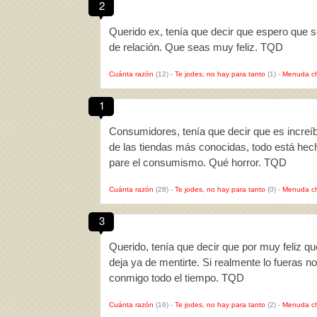
2
Querido ex, tenía que decir que espero que se
de relación. Que seas muy feliz. TQD
Cuánta razón
(12)
-
Te jodes, no hay para tanto
(1)
-
Menuda c
1
Consumidores, tenía que decir que es increíbl
de las tiendas más conocidas, todo está he
pare el consumismo. Qué horror. TQD
Cuánta razón
(28)
-
Te jodes, no hay para tanto
(0)
-
Menuda c
3
Querido, tenía que decir que por muy feliz que
deja ya de mentirte. Si realmente lo fueras 
conmigo todo el tiempo. TQD
Cuánta razón
(16)
-
Te jodes, no hay para tanto
(2)
-
Menuda c