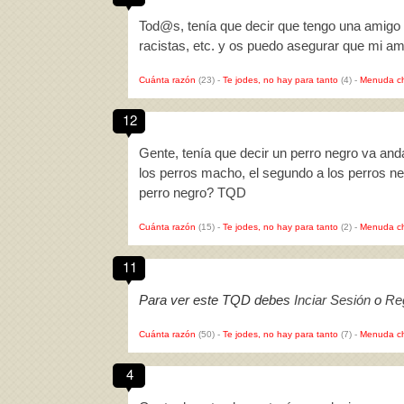
Tod@s, tenía que decir que tengo una amigo po
racistas, etc. y os puedo asegurar que mi a
Cuánta razón
(23)
-
Te jodes, no hay para tanto
(4)
-
Menuda c
12
Gente, tenía que decir un perro negro va and
los perros macho, el segundo a los perros ne
perro negro? TQD
Cuánta razón
(15)
-
Te jodes, no hay para tanto
(2)
-
Menuda c
11
Para ver este TQD debes
Inciar Sesión
o
Reg
Cuánta razón
(50)
-
Te jodes, no hay para tanto
(7)
-
Menuda c
4