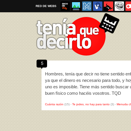
RED DE WEBS
5
Por favor, respeta las
reglas al enviar un TQD
Hombres, tenía que decir no tiene sentido 
ya que el dinero es necesario para todo, y ho
uno es imposible. Tiene más sentido buscar 
buen físico como hacéis vosotros. TQD
Cuánta razón
(15)
-
Te jodes, no hay para tanto
(3)
-
Menuda c