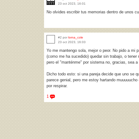
23 oct 2023, 16:01
No olvides escribir tus memorias dentro de unos cu
#2 por
lorna_cole
23 oct 2023, 16:03
Yo me mantengo sola, mejor o peor. No pido a mi 
(como me ha sucedido) quedar sin trabajo, o tener
pero el "manténme" por sistema no, gracias, sea a
Dicho todo esto: si una pareja decide que uno se q
parece genial, pero me estoy hartando muuuuucho 
por respirar.
1