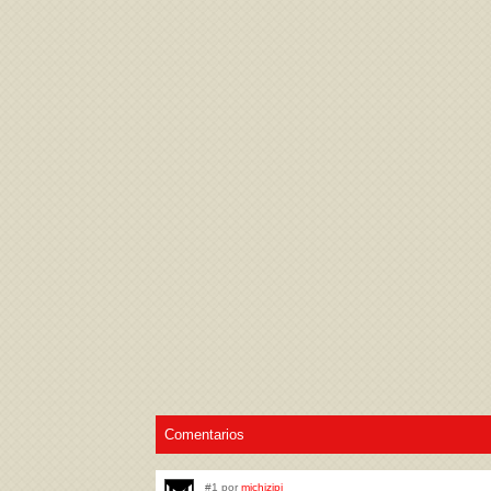
Acepto los
Términos de uso
,
Política de pr
Comentarios
#1 por
michizipi