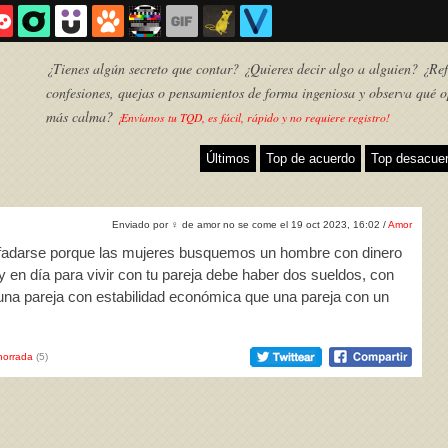
¿Tienes algún secreto que contar? ¿Quieres decir algo a alguien? ¿Refl
confesiones, quejas o pensamientos de forma ingeniosa y observa qué o
más calma?
¡Envíanos tu TQD, es fácil, rápido y no requiere registro!
Últimos
Top de acuerdo
Top desacue
Enviado por
♀
de amor no se come el 19 oct 2023, 16:02 /
Amor
enfadarse porque las mujeres busquemos un hombre con dinero
y en día para vivir con tu pareja debe haber dos sueldos, con
una pareja con estabilidad económica que una pareja con un
TQD
horrada
(5)