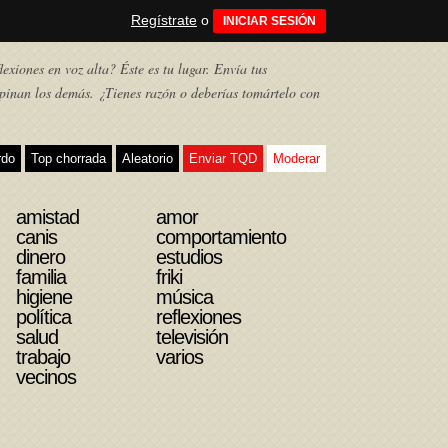
Regístrate
o
INICIAR SESIÓN
exiones en voz alta? Éste es tu lugar. Envía tus
pinan los demás. ¿Tienes razón o deberías tomártelo con
rdo
Top chorrada
Aleatorio
Enviar TQD
Moderar
amistad
amor
canis
comportamiento
dinero
estudios
familia
friki
higiene
música
política
reflexiones
salud
televisión
trabajo
varios
vecinos