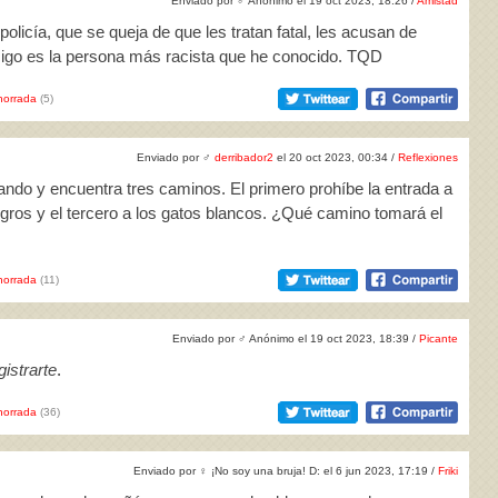
Enviado por
♂
Anonimo el 19 oct 2023, 18:26 /
Amistad
licía, que se queja de que les tratan fatal, les acusan de
migo es la persona más racista que he conocido. TQD
horrada
(5)
Enviado por
♂
derribador2
el 20 oct 2023, 00:34 /
Reflexiones
ando y encuentra tres caminos. El primero prohíbe la entrada a
gros y el tercero a los gatos blancos. ¿Qué camino tomará el
horrada
(11)
Enviado por
♂
Anónimo el 19 oct 2023, 18:39 /
Picante
istrarte
.
horrada
(36)
Enviado por
♀
¡No soy una bruja! D: el 6 jun 2023, 17:19 /
Friki