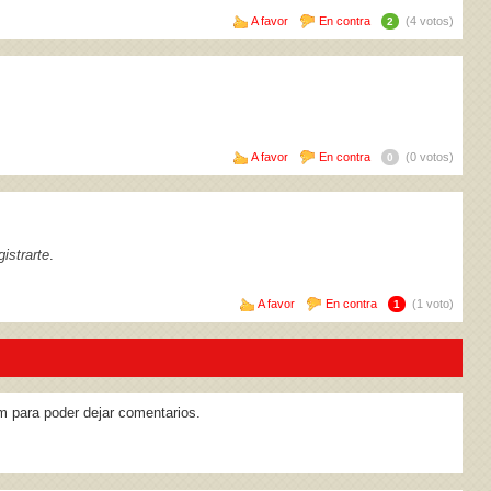
A favor
En contra
(4 votos)
2
A favor
En contra
(0 votos)
0
istrarte
.
A favor
En contra
(1 voto)
1
m para poder dejar comentarios.