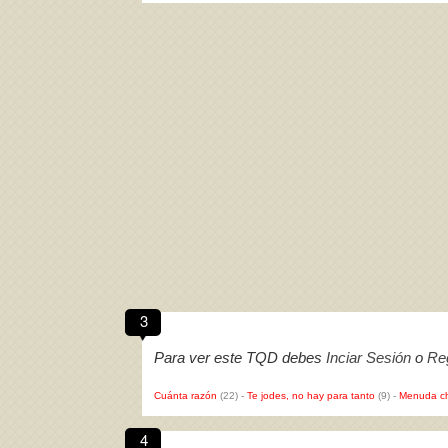
3
Para ver este TQD debes
Inciar Sesión
o
Reg
Cuánta razón
(22)
-
Te jodes, no hay para tanto
(9)
-
Menuda c
4