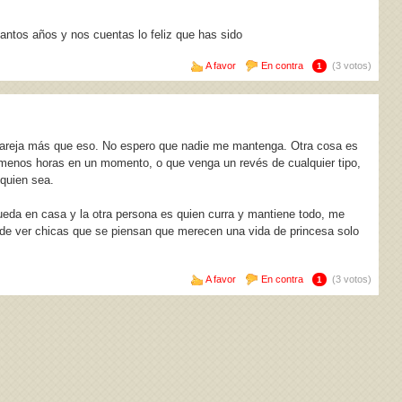
antos años y nos cuentas lo feliz que has sido
A favor
En contra
(3 votos)
1
pareja más que eso. No espero que nadie me mantenga. Otra cosa es
 menos horas en un momento, o que venga un revés de cualquier tipo,
 quien sea.
ueda en casa y la otra persona es quien curra y mantiene todo, me
de ver chicas que se piensan que merecen una vida de princesa solo
A favor
En contra
(3 votos)
1