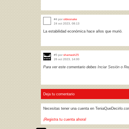
#4 por
oldesnake
24 oct 2023, 08:13
La estabilidad económica hace años que murió.
#5 por
shamash25
26 oct 2023, 14:00
Para ver este comentario debes
Inciar Sesión
o
Reg
Deja tu comentario
Necesitas tener una cuenta en TeniaQueDecirlo.co
¡Registra tu cuenta ahora!