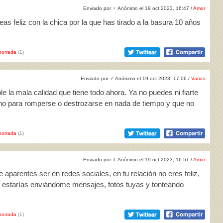
Enviado por
♀
Anónimo el 19 oct 2023, 16:47 /
Amor
as feliz con la chica por la que has tirado a la basura 10 años
horrada
(1)
Enviado por
♂
Anónimo el 19 oct 2023, 17:06 /
Varios
e la mala calidad que tiene todo ahora. Ya no puedes ni fiarte
cho para romperse o destrozarse en nada de tiempo y que no
horrada
(1)
Enviado por
♀
Anónimo el 19 oct 2023, 16:51 /
Amor
 aparentes ser en redes sociales, en tu relación no eres feliz,
no estarías enviándome mensajes, fotos tuyas y tonteando
horrada
(1)