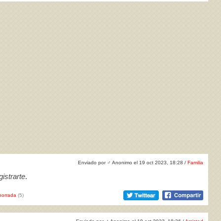
Enviado por
♂
Anonimo el 19 oct 2023, 18:28 /
Familia
istrarte
.
horrada
(5)