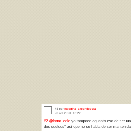
#3 por
maquina_expendedora
23 oct 2023, 16:22
#2
@lorna_cole
yo tampoco aguanto eso de ser una 
dos sueldos" así que no se habla de ser mantenida, s