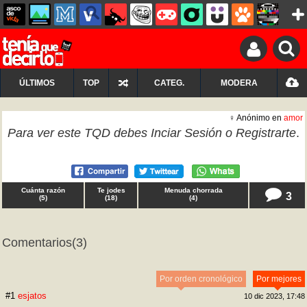
ÚLTIMOS
TOP
CATEG.
MODERA
♀ Anónimo en
amor
Para ver este TQD debes
Inciar Sesión
o
Registrarte
.
Cuánta razón
Te jodes
Menuda chorrada
3
(
5
)
(
18
)
(
4
)
Comentarios
(3)
Por orden cronológico
Por mejores
#1
esjatos
10 dic 2023, 17:48