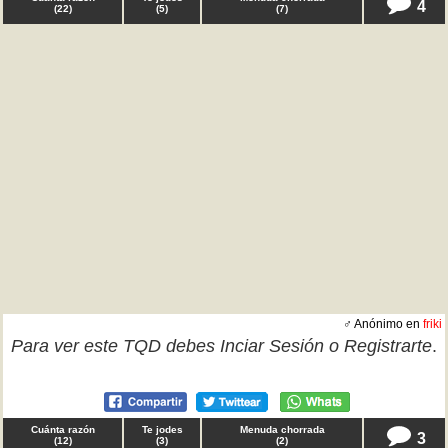
4
(
22
)
(
5
)
(
7
)
♂ Anónimo en
friki
Para ver este TQD debes
Inciar Sesión
o
Registrarte
.
Cuánta razón
Te jodes
Menuda chorrada
3
(
12
)
(
3
)
(
2
)