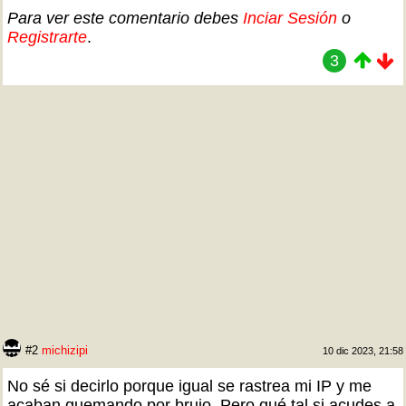
Para ver este comentario debes
Inciar Sesión
o
Registrarte
.
3
#2
michizipi
10 dic 2023, 21:58
No sé si decirlo porque igual se rastrea mi IP y me
acaban quemando por brujo. Pero qué tal si acudes a