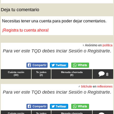
Deja tu comentario
Necesitas tener una cuenta para poder dejar comentarios.
¡Registra tu cuenta ahora!
♀ Anónimo en
politica
Para ver este TQD debes
Inciar Sesión
o
Registrarte
.
Cuánta razón
Te jodes
Menuda chorrada
8
(
30
)
(
2
)
(
0
)
♂
bitchute
en
reflexiones
Para ver este TQD debes
Inciar Sesión
o
Registrarte
.
Cuánta razón
Te jodes
Menuda chorrada