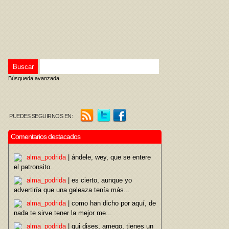
Búsqueda avanzada
PUEDES SEGUIRNOS EN:
Comentarios destacados
alma_podrida
| ándele, wey, que se entere
el patronsito.
alma_podrida
| es cierto, aunque yo
advertiría que una galeaza tenía más...
alma_podrida
| como han dicho por aquí, de
nada te sirve tener la mejor me...
alma_podrida
| qui dises, amego, tienes un