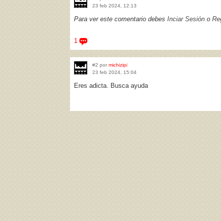
23 feb 2024, 12:13
Para ver este comentario debes
Inciar Sesión
o
Reg
1
#2 por
michizipi
23 feb 2024, 15:04
Eres adicta. Busca ayuda