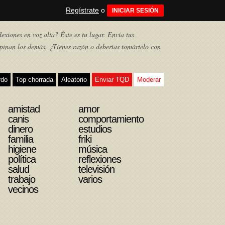
Regístrate
o
INICIAR SESIÓN
exiones en voz alta? Éste es tu lugar. Envía tus
pinan los demás. ¿Tienes razón o deberías tomártelo con
rdo
Top chorrada
Aleatorio
Enviar TQD
Moderar
amistad
amor
canis
comportamiento
dinero
estudios
familia
friki
higiene
música
política
reflexiones
salud
televisión
trabajo
varios
vecinos