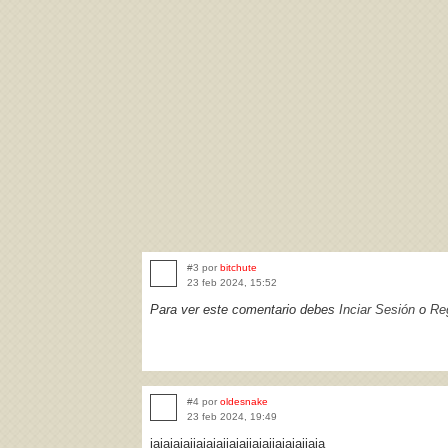
#3 por
bitchute
23 feb 2024, 15:52
Para ver este comentario debes
Inciar Sesión
o
Reg
#4 por
oldesnake
23 feb 2024, 19:49
jajajajajjajajajjajajjajajjajajajjaja