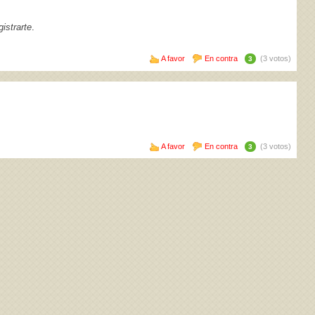
istrarte
.
A favor
En contra
(3 votos)
3
A favor
En contra
(3 votos)
3