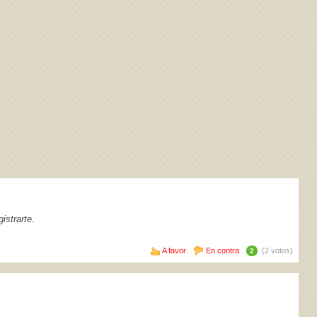
istrarte
.
A favor
En contra
(2 votos)
2