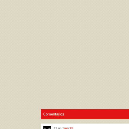
Acepto los
Términos de uso
,
Política de pr
Comentarios
#1 por
tmac10