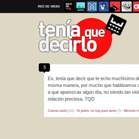
RED DE WEBS
5
Por favor, respeta las
reglas al enviar un TQD
Ex, tenía que decir que te echo muchísimo 
misma manera, por mucho que habláramos de
a que aparezcas algún día, no siendo tan vio
relación preciosa. TQD
Cuánta razón
(10)
-
Te jodes, no hay para tanto
(7)
-
Menuda c