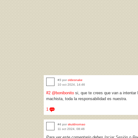
#3 por
oldesnake
10 oct 2024, 14:46
#2
@bonibonito
si, que te crees que van a intenta
machista, toda la responsabilidad es nuestra.
1
#4 por
skuldnornao
11 oct 2024, 08:46
Para ver este comentario debes
Inciar Sesión
o
Reg