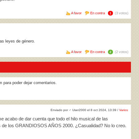
A favor
En contra
(3 votos)
1
as leyes de género.
A favor
En contra
(2 votos)
2
m para poder dejar comentarios.
Enviado por
♂
User2000 el 8 oct 2024, 13:39 /
Varios
e acabo de dar cuenta que todo el hilo musical de las
nes de los GRANDIOSOS AÑOS 2000. ¿Casualidad? No lo creo.