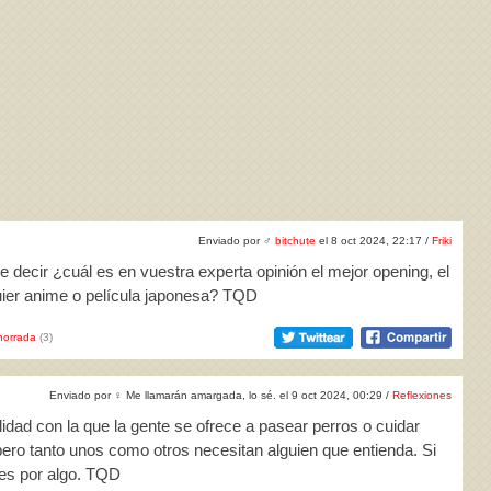
Enviado por
♂
bitchute
el 8 oct 2024, 22:17 /
Friki
e decir ¿cuál es en vuestra experta opinión el mejor opening, el
uier anime o película japonesa? TQD
horrada
(3)
Enviado por
♀
Me llamarán amargada, lo sé. el 9 oct 2024, 00:29 /
Reflexiones
lidad con la que la gente se ofrece a pasear perros o cuidar
pero tanto unos como otros necesitan alguien que entienda. Si
 es por algo. TQD