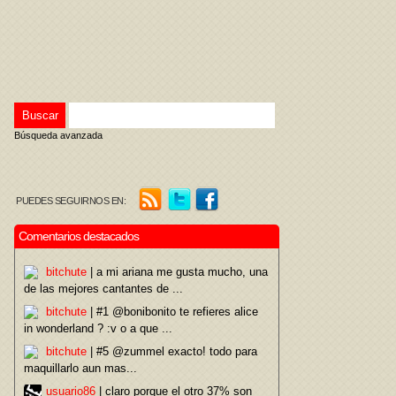
Búsqueda avanzada
PUEDES SEGUIRNOS EN:
Comentarios destacados
bitchute
| a mi ariana me gusta mucho, una
de las mejores cantantes de ...
bitchute
| #1 @bonibonito te refieres alice
in wonderland ? :v o a que ...
bitchute
| #5 @zummel exacto! todo para
maquillarlo aun mas...
usuario86
| claro porque el otro 37% son