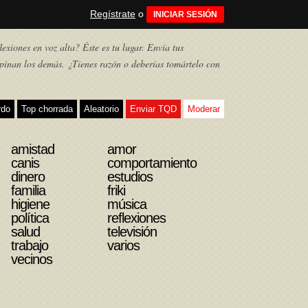
Regístrate
o
INICIAR SESIÓN
exiones en voz alta? Éste es tu lugar. Envía tus
pinan los demás. ¿Tienes razón o deberías tomártelo con
rdo
Top chorrada
Aleatorio
Enviar TQD
Moderar
amistad
amor
canis
comportamiento
dinero
estudios
familia
friki
higiene
música
política
reflexiones
salud
televisión
trabajo
varios
vecinos