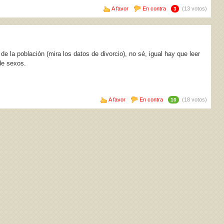
A favor
En contra
(13 votos)
3
e la población (mira los datos de divorcio), no sé, igual hay que leer
 de sexos.
A favor
En contra
(18 votos)
10