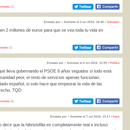
horrada
(2)
Enviado por
♂
Anónimo el 3 oct 2024, 19:48 /
Televisión
cen 2 millones de euros para que se vea toda tu vida en
rrada
(2)
Enviado por
♂
Anónimo el 4 oct 2024, 12:55 /
Política
 qué lleva gobernando el PSOE 6 años seguidos si todo está
sanidad peor, el resto de servicios apenas funcionan.
ado español, si solo hace que empeorar la vida de las
erecho. TQD
horrada
(6)
Enviado por
♀
Anónimo el 7 oct 2024, 15:17 /
Amor
 decir que la hibristofilia es completamente real e incluso