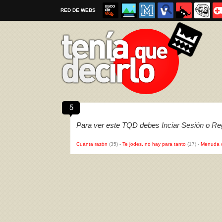
RED DE WEBS
5
Por favor, respeta las
reglas al enviar un TQD
Para ver este TQD debes
Inciar Sesión
o
Reg
Cuánta razón
(35)
-
Te jodes, no hay para tanto
(17)
-
Menuda 