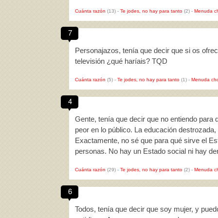
Cuánta razón
(13)
-
Te jodes, no hay para tanto
(2)
-
Menuda c
7
Personajazos, tenía que decir que si os ofre
televisión ¿qué haríais? TQD
Cuánta razón
(5)
-
Te jodes, no hay para tanto
(1)
-
Menuda cho
4
Gente, tenía que decir que no entiendo para
peor en lo público. La educación destrozada, 
Exactamente, no sé que para qué sirve el Est
personas. No hay un Estado social ni hay d
Cuánta razón
(29)
-
Te jodes, no hay para tanto
(2)
-
Menuda c
6
Todos, tenía que decir que soy mujer, y puedo