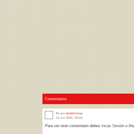
Acepto los
Términos de uso
,
Política de pr
Comentarios
#1 por
skuldnornao
10 oct 2024, 06:44
Para ver este comentario debes
Inciar Sesión
o
Reg