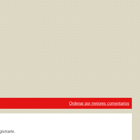
ivacidad
y la
Política de cookies
Ordenar por mejores comentarios
istrarte
.