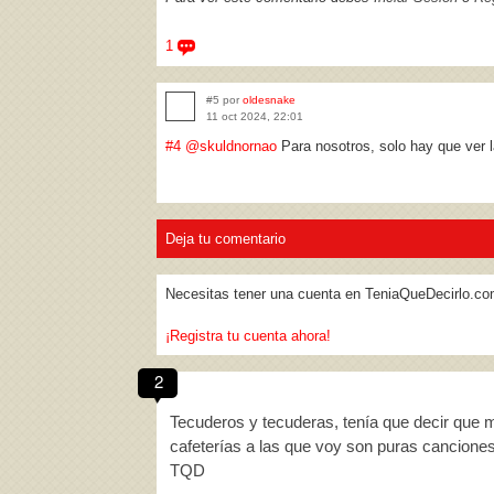
1
#5 por
oldesnake
11 oct 2024, 22:01
#4
@skuldnornao
Para nosotros, solo hay que ver l
Deja tu comentario
Necesitas tener una cuenta en TeniaQueDecirlo.co
¡Registra tu cuenta ahora!
2
Tecuderos y tecuderas, tenía que decir que m
cafeterías a las que voy son puras cancio
TQD