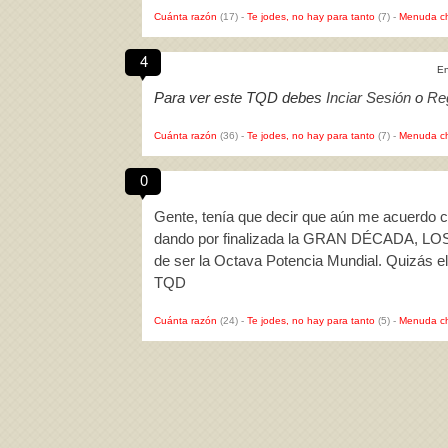
Cuánta razón
(17)
-
Te jodes, no hay para tanto
(7)
-
Menuda c
4
En
Para ver este TQD debes
Inciar Sesión
o
Reg
Cuánta razón
(36)
-
Te jodes, no hay para tanto
(7)
-
Menuda c
0
Gente, tenía que decir que aún me acuerdo 
dando por finalizada la GRAN DÉCADA, LOS
de ser la Octava Potencia Mundial. Quizás e
TQD
Cuánta razón
(24)
-
Te jodes, no hay para tanto
(5)
-
Menuda c