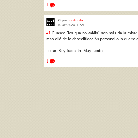
1
#2 por
bonibonito
10 oct 2024, 11:21
#1
Cuando "los que no valéis" son más de la mitad d
más allá de la descalificación personal o la guerra
Lo sé. Soy fascista. Muy fuerte.
1