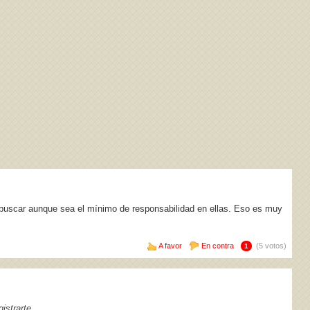
r buscar aunque sea el mínimo de responsabilidad en ellas. Eso es muy
A favor
En contra
(5 votos)
1
istrarte
.