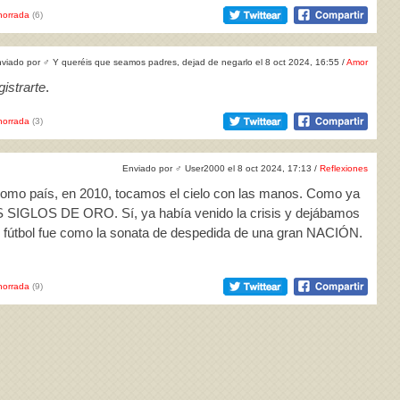
horrada
(6)
viado por
♂
Y queréis que seamos padres, dejad de negarlo el 8 oct 2024, 16:55 /
Amor
istrarte
.
horrada
(3)
Enviado por
♂
User2000 el 8 oct 2024, 17:13 /
Reflexiones
como país, en 2010, tocamos el cielo con las manos. Como ya
 SIGLOS DE ORO. Sí, ya había venido la crisis y dejábamos
l fútbol fue como la sonata de despedida de una gran NACIÓN.
horrada
(9)