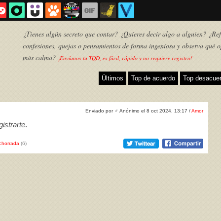
¿Tienes algún secreto que contar? ¿Quieres decir algo a alguien? ¿Refl
confesiones, quejas o pensamientos de forma ingeniosa y observa qué o
más calma?
¡Envíanos tu TQD, es fácil, rápido y no requiere registro!
Últimos
Top de acuerdo
Top desacue
Enviado por
♂
Anónimo el 8 oct 2024, 13:17 /
Amor
istrarte
.
chorrada
(6)
TQD