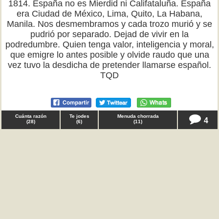
1814. España no es Mierdid ni Califataluña. España
era Ciudad de México, Lima, Quito, La Habana,
Manila. Nos desmembramos y cada trozo murió y se
pudrió por separado. Dejad de vivir en la
podredumbre. Quien tenga valor, inteligencia y moral,
que emigre lo antes posible y olvide raudo que una
vez tuvo la desdicha de pretender llamarse español.
TQD
Cuánta razón
Te jodes
Menuda chorrada
4
(
28
)
(
6
)
(
11
)