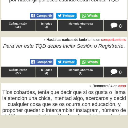
Cuánta razón
Te jodes
Menuda chorrada
8
(
15
)
(
2
)
(
3
)
♂ Hasta las narices de tanto tonto en
comportamiento
Para ver este TQD debes
Inciar Sesión
o
Registrarte
.
Cuánta razón
Te jodes
Menuda chorrada
0
(
27
)
(
4
)
(
1
)
♂ Rommmm34 en
amor
Tíos cobardes, tenía que decir que si os gusta o llama
la atención una chica, intentad algo, acercaros y decid
cualquier cosa que se os ocurra con educación, y
proponer quedar o intercambiar Instagram, número de
teléfono etc. ¿Qué teméis el rechazo? No es ningún
drama, al revés, sirve para fortalecer el carácter y