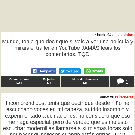
♂ hunk_94 en
television
Mundo, tenía que decir que si vais a ver una película y
miráis el tráiler en YouTube JAMÁS leáis los
comentarios. TQD
Cuánta razón
Te jodes
Menuda chorrada
1
(
15
)
(
3
)
(
2
)
♂ sarce en
reflexiones
Incomprendidos, tenía que decir que desde niño he
escuchado voces en mi cabeza, sufrido insomnio y
experimentado alucinaciones; no considero que eso
me haga especial, pero de verdad que es molesto
escuchar modernillas llamarse a sí mismas locas solo
por hacer gilipolleces cuando están ebrias. TQD