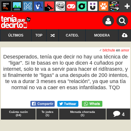
ÚLTIMOS
TOP
CATEG.
MODERA
♂
bitchute
en
amor
Desesperados, tenía que decir no hay una técnica de
"ligar". Si te basas en lo que dicen 4 cuñados por
internet, solo te va a servir para hacer el ridítrasero, y
si finalmente te "ligas" a una después de 200 intentos,
te va a durar 3 meses esa "relación", ya que una tía
normal no va a caer en esas infantiladas. TQD
Cuánta razón
Te jodes
Menuda chorrada
4
(
24
)
(
1
)
(
1
)