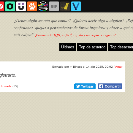
¿Tienes algún secreto que contar? ¿Quieres decir algo a alguien? ¿Refl
confesiones, quejas o pensamientos de forma ingeniosa y observa qué o
más calma?
¡Envíanos tu TQD, es fácil, rápido y no requiere registro!
Últimos
Top de acuerdo
Top desacue
Enviado por
♂
Birtsss el 14 abr 2025, 20:02 /
Amor
istrarte
.
chorrada
(15)
TQD