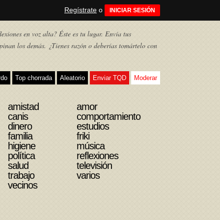
Regístrate
o
INICIAR SESIÓN
exiones en voz alta? Éste es tu lugar. Envía tus
pinan los demás. ¿Tienes razón o deberías tomártelo con
rdo
Top chorrada
Aleatorio
Enviar TQD
Moderar
amistad
amor
canis
comportamiento
dinero
estudios
familia
friki
higiene
música
política
reflexiones
salud
televisión
trabajo
varios
vecinos