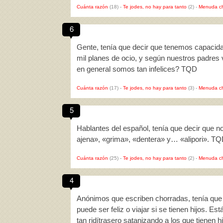
Cuánta razón
(18)
-
Te jodes, no hay para tanto
(2)
-
Menuda c
6
Gente, tenía que decir que tenemos capacida
mil planes de ocio, y según nuestros padres
en general somos tan infelices? TQD
Cuánta razón
(17)
-
Te jodes, no hay para tanto
(3)
-
Menuda c
5
Hablantes del español, tenía que decir que 
ajena», «grima», «dentera» y… «alipori». T
Cuánta razón
(25)
-
Te jodes, no hay para tanto
(2)
-
Menuda c
4
Anónimos que escriben chorradas, tenía que
puede ser feliz o viajar si se tienen hijos. E
tan ridítrasero satanizando a los que tienen 