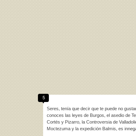
5
Seres, tenía que decir que te puede no gustar
conoces las leyes de Burgos, el asedio de Ten
Cortés y Pizarro, la Controversia de Valladolid
Moctezuma y la expedición Balmis, es inneg