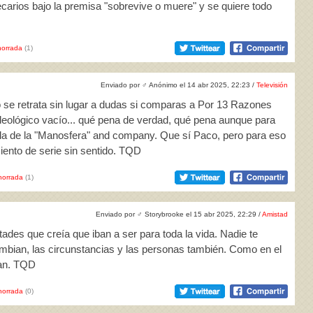
arios bajo la premisa "sobrevive o muere" y se quiere todo
orrada
(1)
Enviado por
♂
Anónimo el 14 abr 2025, 22:23 /
Televisión
ivo se retrata sin lugar a dudas si comparas a Por 13 Razones
deológico vacío... qué pena de verdad, qué pena aunque para
la de la "Manosfera" and company. Que sí Paco, pero para eso
ento de serie sin sentido. TQD
horrada
(1)
Enviado por
♂
Storybrooke el 15 abr 2025, 22:29 /
Amistad
ades que creía que iban a ser para toda la vida. Nadie te
bian, las circunstancias y las personas también. Como en el
nan. TQD
horrada
(0)