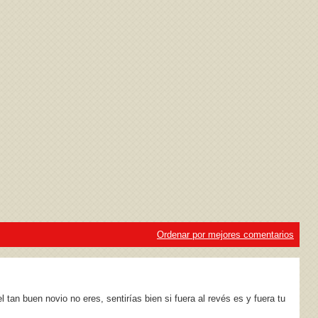
ivacidad
y la
Política de cookies
Ordenar por mejores comentarios
l tan buen novio no eres, sentirías bien si fuera al revés es y fuera tu