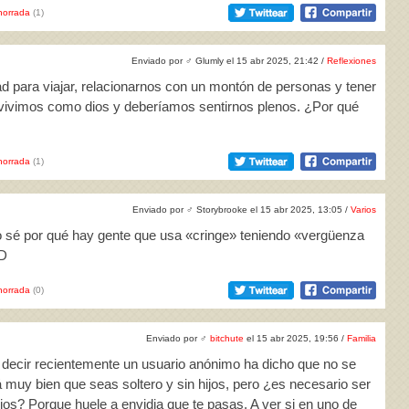
horrada
(1)
Enviado por
♂
Glumly el 15 abr 2025, 21:42 /
Reflexiones
d para viajar, relacionarnos con un montón de personas y tener
 vivimos como dios y deberíamos sentirnos plenos. ¿Por qué
horrada
(1)
Enviado por
♂
Storybrooke el 15 abr 2025, 13:05 /
Varios
no sé por qué hay gente que usa «cringe» teniendo «vergüenza
QD
horrada
(0)
Enviado por
♂
bitchute
el 15 abr 2025, 19:56 /
Familia
 decir recientemente un usuario anónimo ha dicho que no se
stá muy bien que seas soltero y sin hijos, pero ¿es necesario ser
hijos? Porque huele a envidia que te pasas. A ver si en uno de