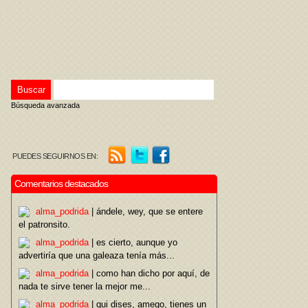
Búsqueda avanzada
PUEDES SEGUIRNOS EN:
Comentarios destacados
alma_podrida
| ándele, wey, que se entere
el patronsito.
alma_podrida
| es cierto, aunque yo
advertiría que una galeaza tenía más...
alma_podrida
| como han dicho por aquí, de
nada te sirve tener la mejor me...
alma_podrida
| qui dises, amego, tienes un