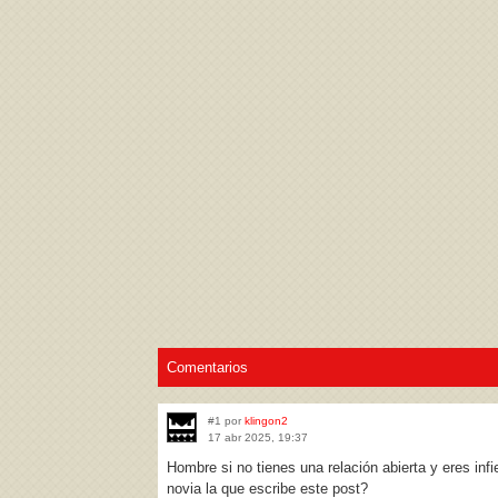
Acepto los
Términos de uso
,
Política de pr
Comentarios
#1 por
klingon2
17 abr 2025, 19:37
Hombre si no tienes una relación abierta y eres infie
novia la que escribe este post?