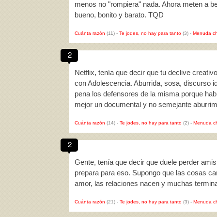
menos no "rompiera" nada. Ahora meten a bec
bueno, bonito y barato. TQD
Cuánta razón
(11)
-
Te jodes, no hay para tanto
(3)
-
Menuda ch
2
Netflix, tenía que decir que tu declive creat
con Adolescencia. Aburrida, sosa, discurso i
pena los defensores de la misma porque hab
mejor un documental y no semejante aburrimi
Cuánta razón
(14)
-
Te jodes, no hay para tanto
(2)
-
Menuda c
2
Gente, tenía que decir que duele perder amist
prepara para eso. Supongo que las cosas cam
amor, las relaciones nacen y muchas termi
Cuánta razón
(21)
-
Te jodes, no hay para tanto
(3)
-
Menuda c