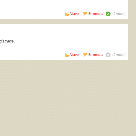
A favor
En contra
(2 votos)
2
istrarte
.
A favor
En contra
(2 votos)
0