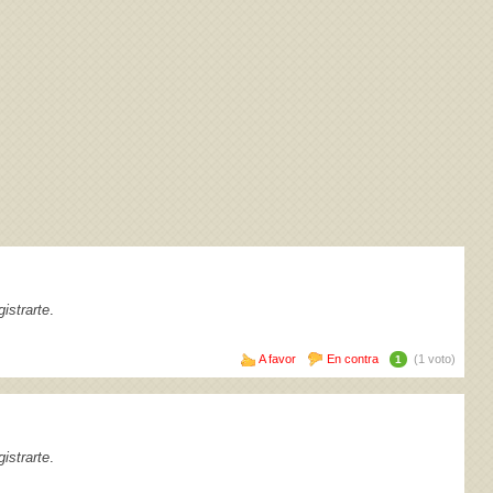
istrarte
.
A favor
En contra
(1 voto)
1
istrarte
.