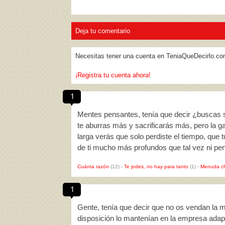
Deja tu comentario
Necesitas tener una cuenta en TeniaQueDecirlo.co
¡Registra tu cuenta ahora!
1
Mentes pensantes, tenía que decir ¿buscas sol
te aburras más y sacrificarás más, pero la g
larga verás que solo perdiste el tiempo, que t
de ti mucho más profundos que tal vez ni pe
Cuánta razón
(12)
-
Te jodes, no hay para tanto
(1)
-
Menuda c
1
Gente, tenía que decir que no os vendan la mo
disposición lo mantenían en la empresa adap