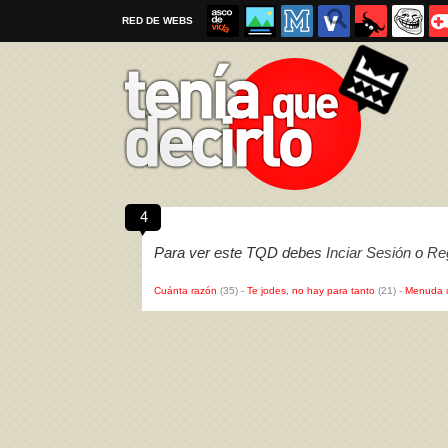
RED DE WEBS
4
Por favor, respeta las
reglas al enviar un TQD
Para ver este TQD debes
Inciar Sesión
o
Reg
Cuánta razón
(35)
-
Te jodes, no hay para tanto
(21)
-
Menuda 