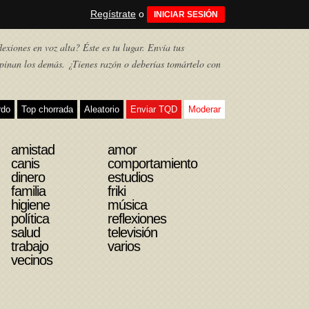
Regístrate
o
INICIAR SESIÓN
exiones en voz alta? Éste es tu lugar. Envía tus
pinan los demás. ¿Tienes razón o deberías tomártelo con
rdo
Top chorrada
Aleatorio
Enviar TQD
Moderar
amistad
amor
canis
comportamiento
dinero
estudios
familia
friki
higiene
música
política
reflexiones
salud
televisión
trabajo
varios
vecinos