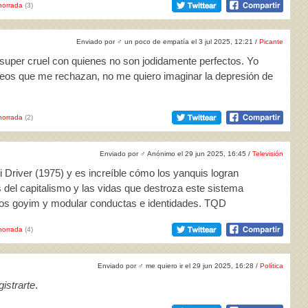
horrada
(3)
Enviado por
♂
un poco de empatía el 3 jul 2025, 12:21 /
Picante
super cruel con quienes no son jodidamente perfectos. Yo
feos que me rechazan, no me quiero imaginar la depresión de
horrada
(2)
Enviado por
♂
Anónimo el 29 jun 2025, 16:45 /
Televisión
i Driver (1975) y es increíble cómo los yanquis logran
 del capitalismo y las vidas que destroza este sistema
 los goyim y modular conductas e identidades. TQD
horrada
(4)
Enviado por
♂
me quiero ir el 29 jun 2025, 16:28 /
Política
istrarte
.