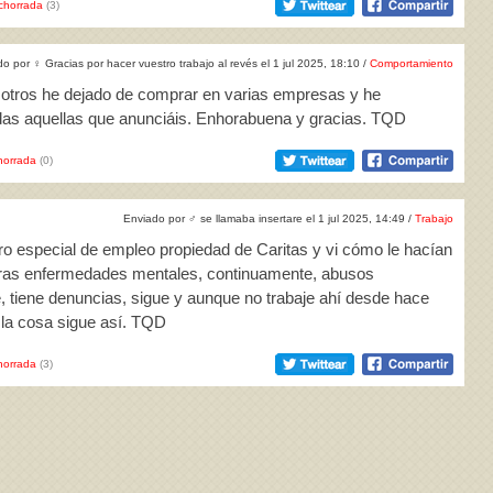
chorrada
(3)
do por
♀
Gracias por hacer vuestro trabajo al revés el 1 jul 2025, 18:10 /
Comportamiento
osotros he dejado de comprar en varias empresas y he
das aquellas que anunciáis. Enhorabuena y gracias. TQD
horrada
(0)
Enviado por
♂
se llamaba insertare el 1 jul 2025, 14:49 /
Trabajo
tro especial de empleo propiedad de Caritas y vi cómo le hacían
otras enfermedades mentales, continuamente, abusos
, tiene denuncias, sigue y aunque no trabaje ahí desde hace
la cosa sigue así. TQD
horrada
(3)