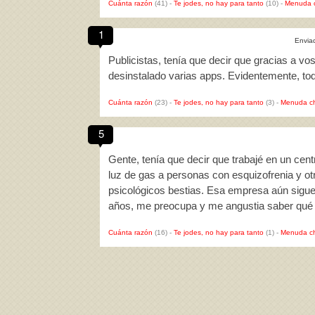
Cuánta razón
(41)
-
Te jodes, no hay para tanto
(10)
-
Menuda 
1
Envia
Publicistas, tenía que decir que gracias a v
desinstalado varias apps. Evidentemente, to
Cuánta razón
(23)
-
Te jodes, no hay para tanto
(3)
-
Menuda c
5
Gente, tenía que decir que trabajé en un cen
luz de gas a personas con esquizofrenia y 
psicológicos bestias. Esa empresa aún sigue
años, me preocupa y me angustia saber qué 
Cuánta razón
(16)
-
Te jodes, no hay para tanto
(1)
-
Menuda c