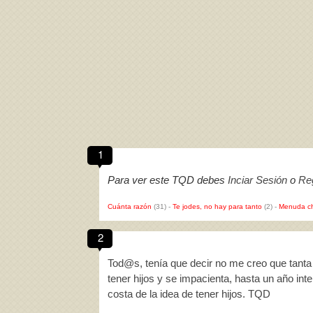
1
Para ver este TQD debes
Inciar Sesión
o
Reg
Cuánta razón
(31)
-
Te jodes, no hay para tanto
(2)
-
Menuda c
2
Tod@s, tenía que decir no me creo que tanta 
tener hijos y se impacienta, hasta un año int
costa de la idea de tener hijos. TQD