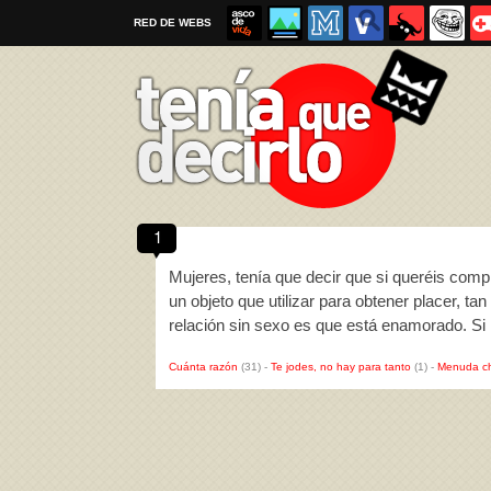
RED DE WEBS
1
Por favor, respeta las
reglas al enviar un TQD
Mujeres, tenía que decir que si queréis com
un objeto que utilizar para obtener placer, ta
relación sin sexo es que está enamorado. Si
Cuánta razón
(31)
-
Te jodes, no hay para tanto
(1)
-
Menuda c