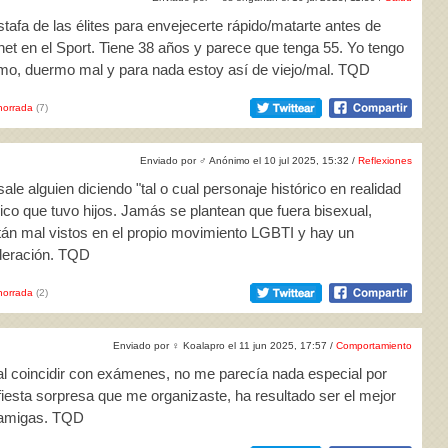
stafa de las élites para envejecerte rápido/matarte antes de
ornet en el Sport. Tiene 38 años y parece que tenga 55. Yo tengo
fumo, duermo mal y para nada estoy así de viejo/mal. TQD
horrada
(7)
Enviado por
♂
Anónimo el 10 jul 2025, 15:32 /
Reflexiones
le alguien diciendo "tal o cual personaje histórico en realidad
ico que tuvo hijos. Jamás se plantean que fuera bisexual,
án mal vistos en el propio movimiento LGBTI y hay un
ideración. TQD
horrada
(2)
Enviado por
♀
Koalapro el 11 jun 2025, 17:57 /
Comportamiento
al coincidir con exámenes, no me parecía nada especial por
 fiesta sorpresa que me organizaste, ha resultado ser el mejor
s amigas. TQD