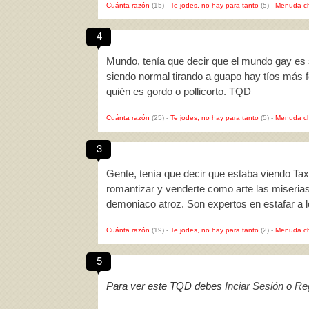
Cuánta razón
(15)
-
Te jodes, no hay para tanto
(5)
-
Menuda c
4
Mundo, tenía que decir que el mundo gay es 
siendo normal tirando a guapo hay tíos más 
quién es gordo o pollicorto. TQD
Cuánta razón
(25)
-
Te jodes, no hay para tanto
(5)
-
Menuda c
3
Gente, tenía que decir que estaba viendo Tax
romantizar y venderte como arte las miserias
demoniaco atroz. Son expertos en estafar a
Cuánta razón
(19)
-
Te jodes, no hay para tanto
(2)
-
Menuda c
5
Para ver este TQD debes
Inciar Sesión
o
Reg