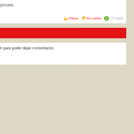
istrarte
.
A favor
En contra
(2 votos)
2
m para poder dejar comentarios.