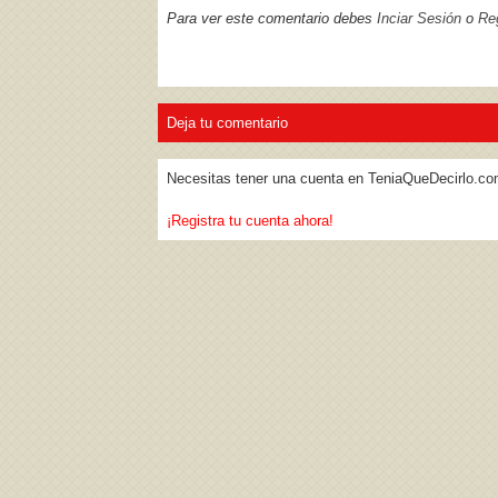
Para ver este comentario debes
Inciar Sesión
o
Reg
Deja tu comentario
Necesitas tener una cuenta en TeniaQueDecirlo.co
¡Registra tu cuenta ahora!