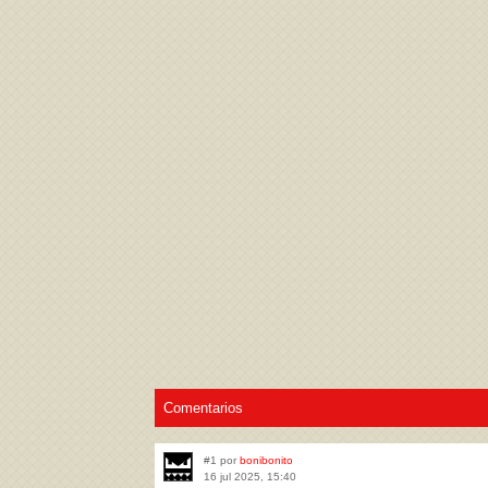
Acepto los
Términos de uso
,
Política de pr
Comentarios
#1 por
bonibonito
16 jul 2025, 15:40