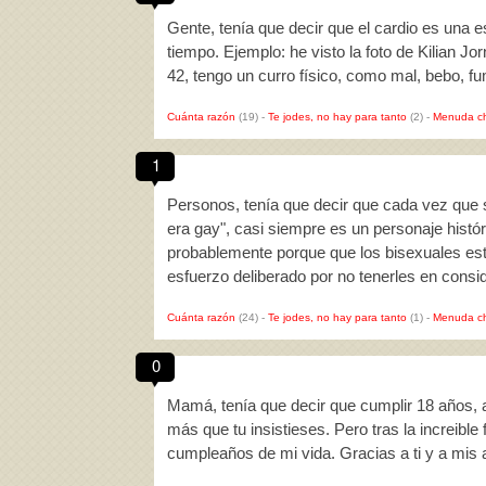
Gente, tenía que decir que el cardio es una e
tiempo. Ejemplo: he visto la foto de Kilian J
42, tengo un curro físico, como mal, bebo, 
Cuánta razón
(19)
-
Te jodes, no hay para tanto
(2)
-
Menuda c
1
Personos, tenía que decir que cada vez que sa
era gay", casi siempre es un personaje histór
probablemente porque que los bisexuales est
esfuerzo deliberado por no tenerles en cons
Cuánta razón
(24)
-
Te jodes, no hay para tanto
(1)
-
Menuda c
0
Mamá, tenía que decir que cumplir 18 años, 
más que tu insistieses. Pero tras la increible
cumpleaños de mi vida. Gracias a ti y a mi