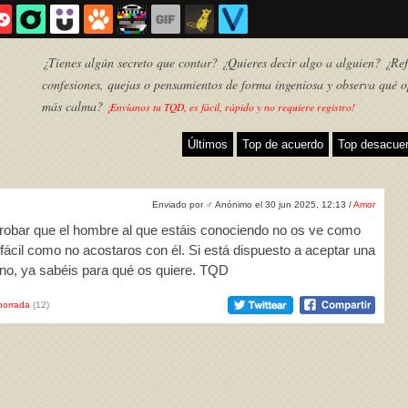
¿Tienes algún secreto que contar? ¿Quieres decir algo a alguien? ¿Refl
confesiones, quejas o pensamientos de forma ingeniosa y observa qué o
más calma?
¡Envíanos tu TQD, es fácil, rápido y no requiere registro!
Últimos
Top de acuerdo
Top desacue
Enviado por
♂
Anónimo el 30 jun 2025, 12:13 /
Amor
probar que el hombre al que estáis conociendo no os ve como
n fácil como no acostaros con él. Si está dispuesto a aceptar una
 no, ya sabéis para qué os quiere. TQD
horrada
(12)
TQD