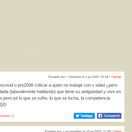
Enviado por
♂
Anónimo el 1 jul 2025, 20:28 /
Trabajo
ecovid o pre2008 criticar a quien no trabaje con x edad ¿pero
da (laboralmente hablando) que tiene su antigüedad y vive en
o pero sé lo que se sufre, lo que se lucha, la competencia
 TQD
horrada
(4)
Enviado por
♂
os engañan el 10 jul 2025, 11:59 /
Salud