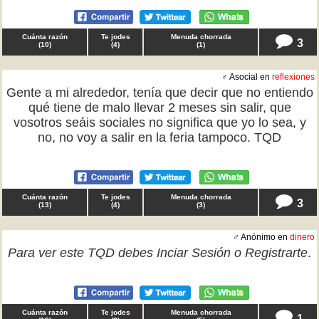
Cuánta razón
Te jodes
Menuda chorrada
3
(
10
)
(
4
)
(
1
)
♂ Asocial en
reflexiones
Gente a mi alrededor, tenía que decir que no entiendo
qué tiene de malo llevar 2 meses sin salir, que
vosotros seáis sociales no significa que yo lo sea, y
no, no voy a salir en la feria tampoco. TQD
Cuánta razón
Te jodes
Menuda chorrada
3
(
13
)
(
4
)
(
3
)
♂ Anónimo en
dinero
Para ver este TQD debes
Inciar Sesión
o
Registrarte
.
Cuánta razón
Te jodes
Menuda chorrada
1