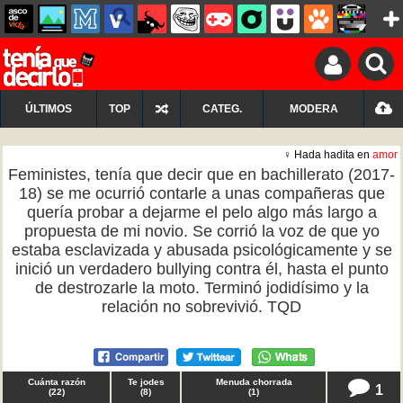
ÚLTIMOS
TOP
CATEG.
MODERA
♀ Hada hadita en
amor
Feministes, tenía que decir que en bachillerato (2017-
18) se me ocurrió contarle a unas compañeras que
quería probar a dejarme el pelo algo más largo a
propuesta de mi novio. Se corrió la voz de que yo
estaba esclavizada y abusada psicológicamente y se
inició un verdadero bullying contra él, hasta el punto
de destrozarle la moto. Terminó jodidísimo y la
relación no sobrevivió. TQD
Cuánta razón
Te jodes
Menuda chorrada
1
(
22
)
(
8
)
(
1
)