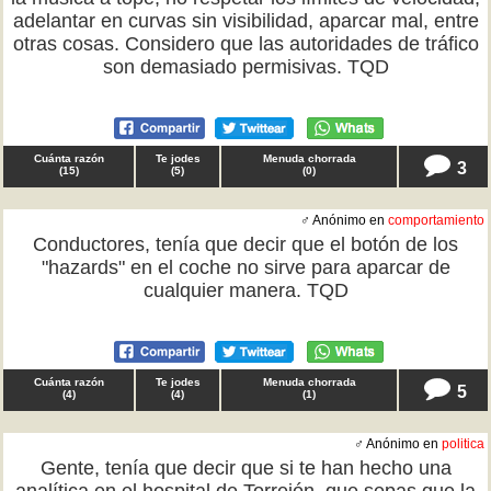
adelantar en curvas sin visibilidad, aparcar mal, entre
otras cosas. Considero que las autoridades de tráfico
son demasiado permisivas. TQD
Cuánta razón
Te jodes
Menuda chorrada
3
(
15
)
(
5
)
(
0
)
♂ Anónimo en
comportamiento
Conductores, tenía que decir que el botón de los
"hazards" en el coche no sirve para aparcar de
cualquier manera. TQD
Cuánta razón
Te jodes
Menuda chorrada
5
(
4
)
(
4
)
(
1
)
♂ Anónimo en
politica
Gente, tenía que decir que si te han hecho una