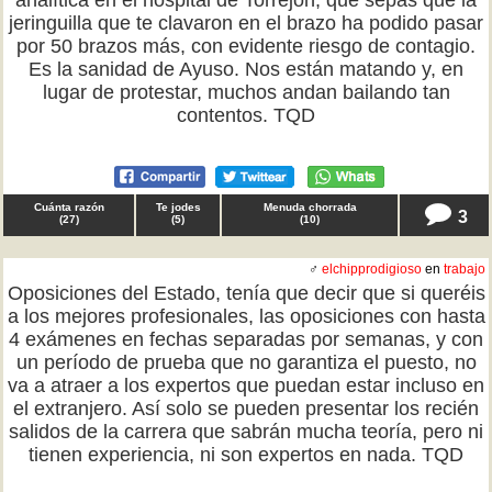
analítica en el hospital de Torrejón, que sepas que la
jeringuilla que te clavaron en el brazo ha podido pasar
por 50 brazos más, con evidente riesgo de contagio.
Es la sanidad de Ayuso. Nos están matando y, en
lugar de protestar, muchos andan bailando tan
contentos. TQD
Cuánta razón
Te jodes
Menuda chorrada
3
(
27
)
(
5
)
(
10
)
♂
elchipprodigioso
en
trabajo
Oposiciones del Estado, tenía que decir que si queréis
a los mejores profesionales, las oposiciones con hasta
4 exámenes en fechas separadas por semanas, y con
un período de prueba que no garantiza el puesto, no
va a atraer a los expertos que puedan estar incluso en
el extranjero. Así solo se pueden presentar los recién
salidos de la carrera que sabrán mucha teoría, pero ni
tienen experiencia, ni son expertos en nada. TQD