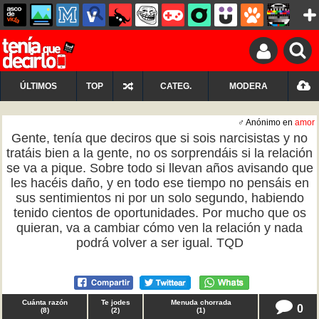
ÚLTIMOS
TOP
CATEG.
MODERA
♂ Anónimo en
amor
Gente, tenía que deciros que si sois narcisistas y no
tratáis bien a la gente, no os sorprendáis si la relación
se va a pique. Sobre todo si llevan años avisando que
les hacéis daño, y en todo ese tiempo no pensáis en
sus sentimientos ni por un solo segundo, habiendo
tenido cientos de oportunidades. Por mucho que os
quieran, va a cambiar cómo ven la relación y nada
podrá volver a ser igual. TQD
Cuánta razón
Te jodes
Menuda chorrada
0
(
8
)
(
2
)
(
1
)