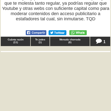
que te molesta tanto regular, ya podrías regular que
Youtube y otras webs con suficiente capital como para
moderar contenidos den acceso publicitario a
estafadores tal cual, sin inmutarse. TQD
Cuánta razón
Te jodes
Menuda chorrada
1
(
11
)
(
1
)
(
0
)
♂ Anónimo en
familia
Gente, tenía que deciros que si alguien vive en una
familia desestructurada donde todos los días a todas
horas hay discusiones, mal humor, gritos, y no le
dejan ni dormir, no le vais a ayudar diciendo la
gilipollez de "Pues ignórales, es tan fácil como eso, si
te hacen daño es porque les dejas". TQD
Cuánta razón
Te jodes
Menuda chorrada
2
(
18
)
(
1
)
(
1
)