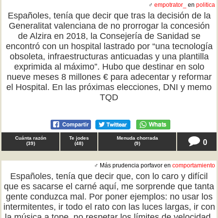
♂
empotrator_
en
politica
Españoles, tenía que decir que tras la decisión de la
Generalitat valenciana de no prorrogar la concesión
de Alzira en 2018, la Consejería de Sanidad se
encontró con un hospital lastrado por “una tecnología
obsoleta, infraestructuras anticuadas y una plantilla
exprimida al máximo”. Hubo que destinar en solo
nueve meses 8 millones € para adecentar y reformar
el Hospital. En las próximas elecciones, DNI y memo
TQD
Cuánta razón
Te jodes
Menuda chorrada
0
(
39
)
(
48
)
(
9
)
♂ Más prudencia porfavor en
comportamiento
Españoles, tenía que decir que, con lo caro y difícil
que es sacarse el carné aquí, me sorprende que tanta
gente conduzca mal. Por poner ejemplos: no usar los
intermitentes, ir todo el rato con las luces largas, ir con
la música a tope, no respetar los límites de velocidad,