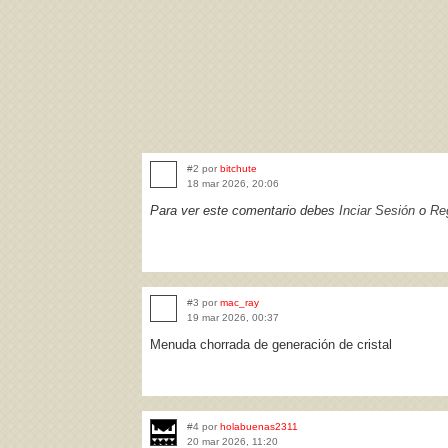
#2 por
bitchute
18 mar 2026, 20:06
Para ver este comentario debes
Inciar Sesión
o
Reg
#3 por
mac_ray
19 mar 2026, 00:37
Menuda chorrada de generación de cristal
#4 por
holabuenas2311
20 mar 2026, 11:20