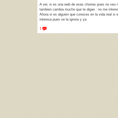
A ver, si es una web de esas chorras pues no veo 
tambien cambia mucho que te digan : no me intere
Ahora si es alguien que conoces en la vida real si
interesa pues se la ignora y ya.
1