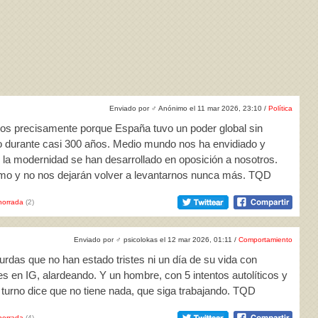
Enviado por
♂
Anónimo el 11 mar 2026, 23:10 /
Política
idos precisamente porque España tuvo un poder global sin
vo durante casi 300 años. Medio mundo nos ha envidiado y
 la modernidad se han desarrollado en oposición a nosotros.
smo y no nos dejarán volver a levantarnos nunca más. TQD
horrada
(2)
Enviado por
♂
psicolokas el 12 mar 2026, 01:11 /
Comportamiento
urdas que no han estado tristes ni un día de su vida con
ces en IG, alardeando. Y un hombre, con 5 intentos autolíticos y
de turno dice que no tiene nada, que siga trabajando. TQD
horrada
(4)