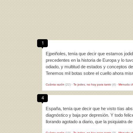
1
Ejpeiñoles, tenía que decir que estamos jod
precedentes en la historia de Europa y lo tu
odiado, y multitud de estados y conceptos de
Tenemos mil botas sobre el cuello ahora mi
Cuánta razón
(22)
-
Te jodes, no hay para tanto
(4)
-
Menuda c
4
España, tenía que decir que he visto tías abs
diagnóstico y baja por depresión. Y todo feli
llorando agotado a diario, que la psiquiatra 
Cuánta razón
(19)
-
Te jodes, no hay para tanto
(3)
-
Menuda c