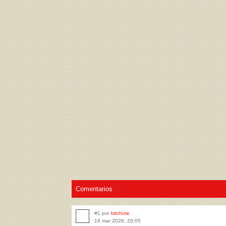
Acepto los
Términos de uso
,
Política de pr
Comentarios
#1 por
bitchute
18 mar 2026, 20:05