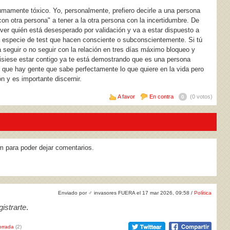
umamente tóxico. Yo, personalmente, prefiero decirle a una persona
con otra persona" a tener a la otra persona con la incertidumbre. De
ver quién está desesperado por validación y va a estar dispuesto a
 especie de test que hacen consciente o subconscientemente. Si tú
a seguir o no seguir con la relación en tres días máximo bloqueo y
isiese estar contigo ya te está demostrando que es una persona
o que hay gente que sabe perfectamente lo que quiere en la vida pero
n y es importante discernir.
A favor
En contra
(0 votos)
0
m para poder dejar comentarios.
Enviado por
♂
invasores FUERA el 17 mar 2026, 09:58 /
Política
istrarte
.
rrada
(2)