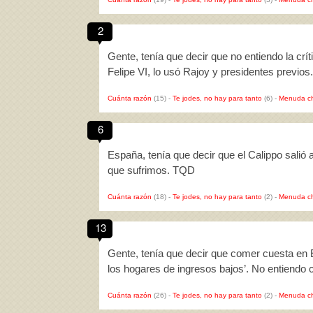
2
Gente, tenía que decir que no entiendo la crí
Felipe VI, lo usó Rajoy y presidentes previos
Cuánta razón
(15)
-
Te jodes, no hay para tanto
(6)
-
Menuda c
6
España, tenía que decir que el Calippo salió 
que sufrimos. TQD
Cuánta razón
(18)
-
Te jodes, no hay para tanto
(2)
-
Menuda c
13
Gente, tenía que decir que comer cuesta en
los hogares de ingresos bajos’. No entiend
Cuánta razón
(26)
-
Te jodes, no hay para tanto
(2)
-
Menuda c