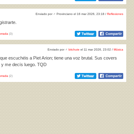
Enviado por
♂
Provinciano el 16 mar 2026, 23:18 /
Reflexiones
istrarte
.
rrada
(3)
Enviado por
♂
bitchute
el 11 mar 2026, 23:02 /
Música
ue escuchéis a Piet Arion; tiene una voz brutal. Sus covers
lo y me decís luego. TQD
rrada
(2)