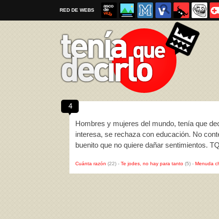
RED DE WEBS
4
Por favor, respeta las
reglas al enviar un TQD
Hombres y mujeres del mundo, tenía que deci
interesa, se rechaza con educación. No cont
buenito que no quiere dañar sentimientos. T
Cuánta razón
(22)
-
Te jodes, no hay para tanto
(5)
-
Menuda c