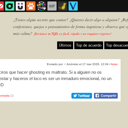
¿Tienes algún secreto que contar? ¿Quieres decir algo a alguien? ¿Refl
confesiones, quejas o pensamientos de forma ingeniosa y observa qué o
más calma?
¡Envíanos tu TQD, es fácil, rápido y no requiere registro!
Últimos
Top de acuerdo
Top desacue
Enviado por
♂
Anónimo el 17 mar 2026, 12:04 /
Amor
ros que hacer ghosting es maltrato. Si a alguien no os
estar y haceros el loco es ser un inmaduro emocional, no un
QD
horrada
(1)
TQD