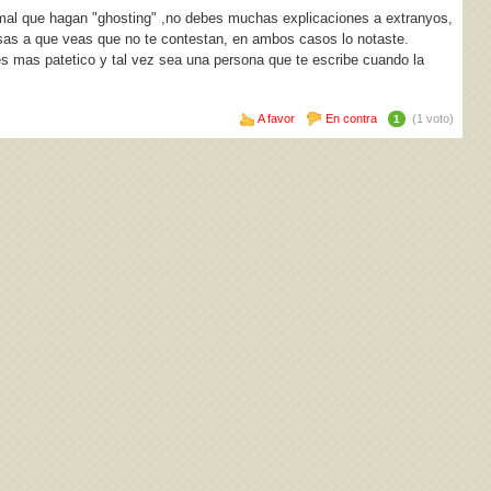
mal que hagan "ghosting" ,no debes muchas explicaciones a extranyos,
sas a que veas que no te contestan, en ambos casos lo notaste.
 es mas patetico y tal vez sea una persona que te escribe cuando la
A favor
En contra
(1 voto)
1