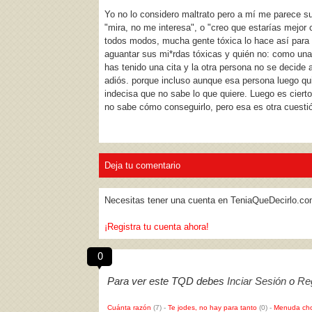
Yo no lo considero maltrato pero a mí me parece s
"mira, no me interesa", o "creo que estarías mejor 
todos modos, mucha gente tóxica lo hace así para 
aguantar sus mi*rdas tóxicas y quién no: como una
has tenido una cita y la otra persona no se decide 
adiós. porque incluso aunque esa persona luego qu
indecisa que no sabe lo que quiere. Luego es ciert
no sabe cómo conseguirlo, pero esa es otra cuestió
Deja tu comentario
Necesitas tener una cuenta en TeniaQueDecirlo.co
¡Registra tu cuenta ahora!
0
Para ver este TQD debes
Inciar Sesión
o
Reg
Cuánta razón
(7)
-
Te jodes, no hay para tanto
(0)
-
Menuda cho