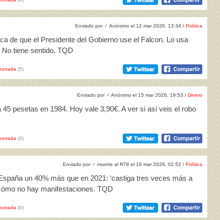
Enviado por
♂
Anónimo el 12 mar 2026, 13:34 /
Política
tica de que el Presidente del Gobierno use el Falcon. Lo usa
. No tiene sentido. TQD
horrada
(5)
Enviado por
♂
Anónimo el 15 mar 2026, 19:53 /
Dinero
a 45 pesetas en 1984. Hoy vale 3,90€. A ver si así veis el robo
horrada
(0)
Enviado por
♂
muerte al R78 el 16 mar 2026, 02:52 /
Política
 España un 40% más que en 2021: ‘castiga tres veces más a
o cómo no hay manifestaciones. TQD
horrada
(0)