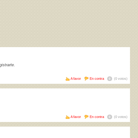
istrarte
.
A favor
En contra
(0 votos)
0
A favor
En contra
(0 votos)
0