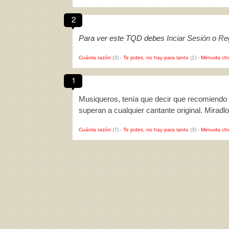
2
Para ver este TQD debes
Inciar Sesión
o
Reg
Cuánta razón
(3)
-
Te jodes, no hay para tanto
(1)
-
Menuda cho
1
Musiqueros, tenía que decir que recomiendo q
superan a cualquier cantante original. Mirad
Cuánta razón
(7)
-
Te jodes, no hay para tanto
(3)
-
Menuda cho