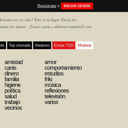
Regístrate
o
INICIAR SESIÓN
exiones en voz alta? Éste es tu lugar. Envía tus
pinan los demás. ¿Tienes razón o deberías tomártelo con
rdo
Top chorrada
Aleatorio
Enviar TQD
Moderar
amistad
amor
canis
comportamiento
dinero
estudios
familia
friki
higiene
música
política
reflexiones
salud
televisión
trabajo
varios
vecinos