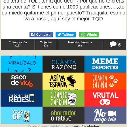
Soltera de TQD, tenía que decir ¿Por qué no te creas
una cuenta? Si tienes como 1000 publicaciones… ¿te
da miedo quitarme el primer puesto? Tranquila, eso no
va a pasar, aquí soy el mejor. TQD
Cuánta razón
Te jodes
Menuda chorrada
6
(
11
)
(
3
)
(
6
)
© teniaquedecirlo.com –
Versión clásica