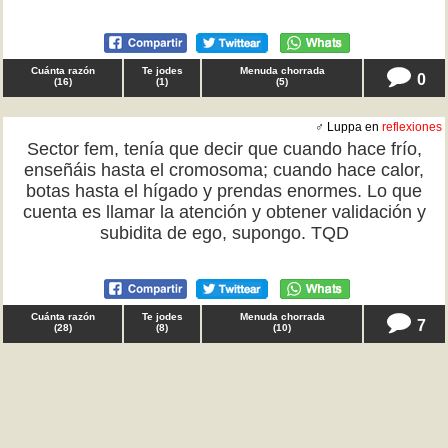
Cuánta razón
Te jodes
Menuda chorrada
0
(
16
)
(
1
)
(
5
)
♂ Luppa en
reflexiones
Sector fem, tenía que decir que cuando hace frío,
enseñáis hasta el cromosoma; cuando hace calor,
botas hasta el hígado y prendas enormes. Lo que
cuenta es llamar la atención y obtener validación y
subidita de ego, supongo. TQD
Cuánta razón
Te jodes
Menuda chorrada
7
(
28
)
(
8
)
(
10
)