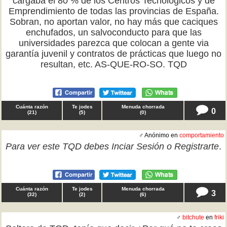
cargaba el 80 % de los Centros Tecnológicos y de
Emprendimiento de todas las provincias de España.
Sobran, no aportan valor, no hay más que caciques
enchufados, un salvoconducto para que las
universidades parezca que colocan a gente via
garantía juvenil y contratos de prácticas que luego no
resultan, etc. AS-QUE-RO-SO. TQD
Cuánta razón
Te jodes
Menuda chorrada
0
(
21
)
(
5
)
(
0
)
♂ Anónimo en
comportamiento
Para ver este TQD debes
Inciar Sesión
o
Registrarte
.
Cuánta razón
Te jodes
Menuda chorrada
3
(
32
)
(
2
)
(
6
)
♂
bitchute
en
friki