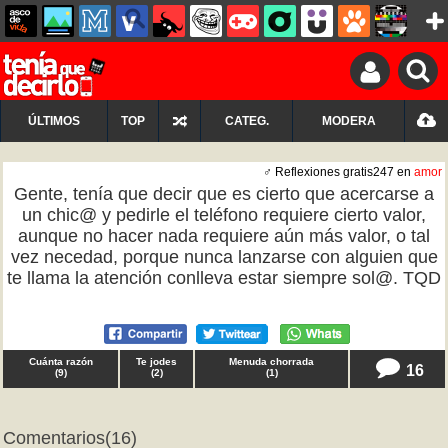
ÚLTIMOS
TOP
CATEG.
MODERA
♂ Reflexiones gratis247 en
amor
Gente, tenía que decir que es cierto que acercarse a
un chic@ y pedirle el teléfono requiere cierto valor,
aunque no hacer nada requiere aún más valor, o tal
vez necedad, porque nunca lanzarse con alguien que
te llama la atención conlleva estar siempre sol@. TQD
Cuánta razón
Te jodes
Menuda chorrada
16
(
9
)
(
2
)
(
1
)
Comentarios
(16)