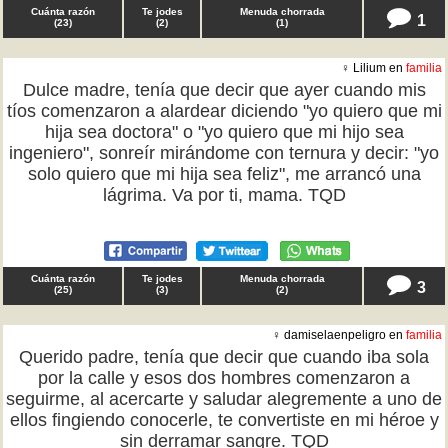
Cuánta razón
Te jodes
Menuda chorrada
1
(
23
)
(
2
)
(
1
)
♀ Lilium en
familia
Dulce madre, tenía que decir que ayer cuando mis
tíos comenzaron a alardear diciendo "yo quiero que mi
hija sea doctora" o "yo quiero que mi hijo sea
ingeniero", sonreír mirándome con ternura y decir: "yo
solo quiero que mi hija sea feliz", me arrancó una
lágrima. Va por ti, mama. TQD
Cuánta razón
Te jodes
Menuda chorrada
3
(
25
)
(
3
)
(
2
)
♀ damiselaenpeligro en
familia
Querido padre, tenía que decir que cuando iba sola
por la calle y esos dos hombres comenzaron a
seguirme, al acercarte y saludar alegremente a uno de
ellos fingiendo conocerle, te convertiste en mi héroe y
sin derramar sangre. TQD