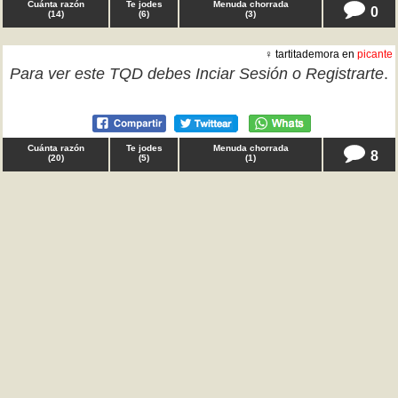
Cuánta razón
Te jodes
Menuda chorrada
0
(
14
)
(
6
)
(
3
)
♀ tartitademora en
picante
Para ver este TQD debes
Inciar Sesión
o
Registrarte
.
Cuánta razón
Te jodes
Menuda chorrada
8
(
20
)
(
5
)
(
1
)