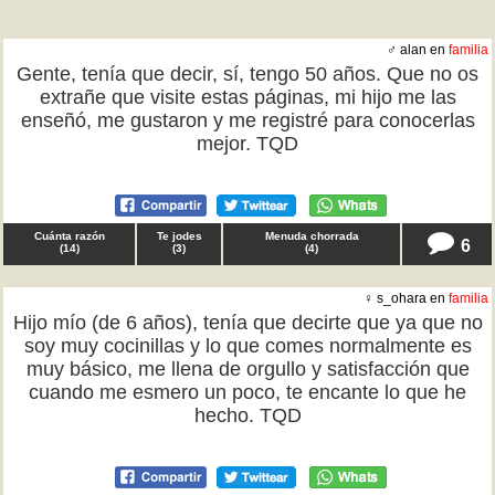
♂ alan en
familia
Gente, tenía que decir, sí, tengo 50 años. Que no os
extrañe que visite estas páginas, mi hijo me las
enseñó, me gustaron y me registré para conocerlas
mejor. TQD
Cuánta razón
Te jodes
Menuda chorrada
6
(
14
)
(
3
)
(
4
)
♀ s_ohara en
familia
Hijo mío (de 6 años), tenía que decirte que ya que no
soy muy cocinillas y lo que comes normalmente es
muy básico, me llena de orgullo y satisfacción que
cuando me esmero un poco, te encante lo que he
hecho. TQD