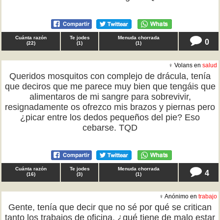
Cuánta razón
Te jodes
Menuda chorrada
0
(
22
)
(
1
)
(
1
)
♀ Volans en
salud
Queridos mosquitos con complejo de drácula, tenía
que deciros que me parece muy bien que tengáis que
alimentaros de mi sangre para sobrevivir,
resignadamente os ofrezco mis brazos y piernas pero
¿picar entre los dedos pequeños del pie? Eso
cebarse. TQD
Cuánta razón
Te jodes
Menuda chorrada
4
(
16
)
(
3
)
(
1
)
♀ Anónimo en
trabajo
Gente, tenía que decir que no sé por qué se critican
tanto los trabajos de oficina, ¿qué tiene de malo estar