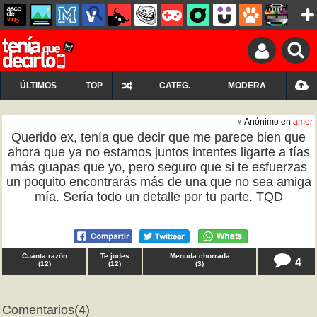
ÚLTIMOS
TOP
CATEG.
MODERA
♀ Anónimo en
amor
Querido ex, tenía que decir que me parece bien que
ahora que ya no estamos juntos intentes ligarte a tías
más guapas que yo, pero seguro que si te esfuerzas
un poquito encontrarás más de una que no sea amiga
mía. Sería todo un detalle por tu parte. TQD
Cuánta razón
Te jodes
Menuda chorrada
4
(
12
)
(
12
)
(
3
)
Comentarios
(4)