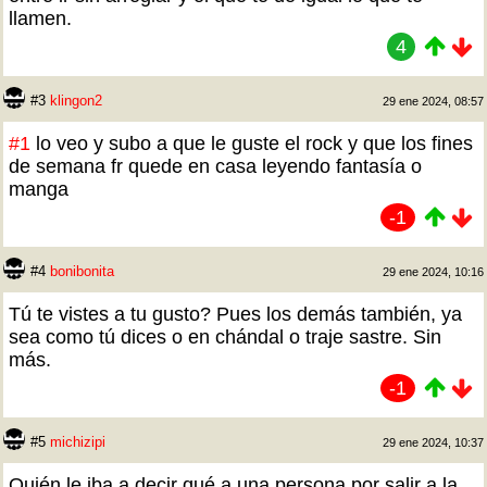
llamen.
4
#3
klingon2
29 ene 2024, 08:57
#1
lo veo y subo a que le guste el rock y que los fines
de semana fr quede en casa leyendo fantasía o
manga
-1
#4
bonibonita
29 ene 2024, 10:16
Tú te vistes a tu gusto? Pues los demás también, ya
sea como tú dices o en chándal o traje sastre. Sin
más.
-1
#5
michizipi
29 ene 2024, 10:37
Quién le iba a decir qué a una persona por salir a la