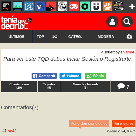
ÚLTIMOS
TOP
CATEG.
MODERA
♂ sk8erboy en
amor
Para ver este TQD debes
Inciar Sesión
o
Registrarte
.
Cuánta razón
Te jodes
Menuda chorrada
7
(
29
)
(
5
)
(
6
)
Comentarios
(7)
Por orden cronológico
Por mejores
#1
sc42
29 ene 2024, 00:02