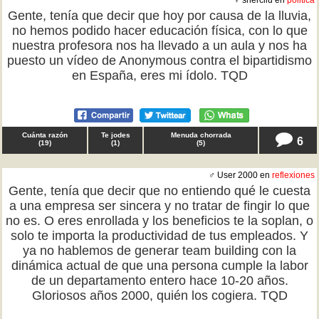
♀ shercilu en
politica
Gente, tenía que decir que hoy por causa de la lluvia,
no hemos podido hacer educación física, con lo que
nuestra profesora nos ha llevado a un aula y nos ha
puesto un vídeo de Anonymous contra el bipartidismo
en España, eres mi ídolo. TQD
Cuánta razón
Te jodes
Menuda chorrada
6
(
19
)
(
1
)
(
5
)
♂ User 2000 en
reflexiones
Gente, tenía que decir que no entiendo qué le cuesta
a una empresa ser sincera y no tratar de fingir lo que
no es. O eres enrollada y los beneficios te la soplan, o
solo te importa la productividad de tus empleados. Y
ya no hablemos de generar team building con la
dinámica actual de que una persona cumple la labor
de un departamento entero hace 10-20 años.
Gloriosos años 2000, quién los cogiera. TQD