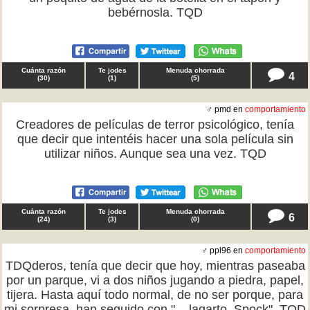
bebérnosla. TQD
Cuánta razón
Te jodes
Menuda chorrada
4
(
30
)
(
1
)
(
5
)
♂ pmd en
comportamiento
Creadores de películas de terror psicológico, tenía
que decir que intentéis hacer una sola película sin
utilizar niños. Aunque sea una vez. TQD
Cuánta razón
Te jodes
Menuda chorrada
6
(
24
)
(
3
)
(
0
)
♂ ppl96 en
comportamiento
TDQderos, tenía que decir que hoy, mientras paseaba
por un parque, vi a dos niños jugando a piedra, papel,
tijera. Hasta aquí todo normal, de no ser porque, para
mi sorpresa, han seguido con "... lagarto, Spock". TQD