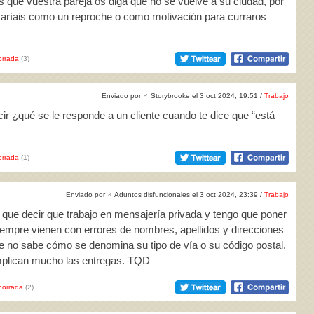
 que vuestra pareja os diga que no se vuelve a su ciudad, por
maríais como un reproche o como motivación para curraros
rrada
(3)
Enviado por
♂
Storybrooke el 3 oct 2024, 19:51 /
Trabajo
cir ¿qué se le responde a un cliente cuando te dice que “está
rrada
(1)
Enviado por
♂
Aduntos disfuncionales el 3 oct 2024, 23:39 /
Trabajo
 que decir que trabajo en mensajería privada y tengo que poner
siempre vienen con errores de nombres, apellidos y direcciones
que no sabe cómo se denomina su tipo de vía o su código postal.
mplican mucho las entregas. TQD
horrada
(2)