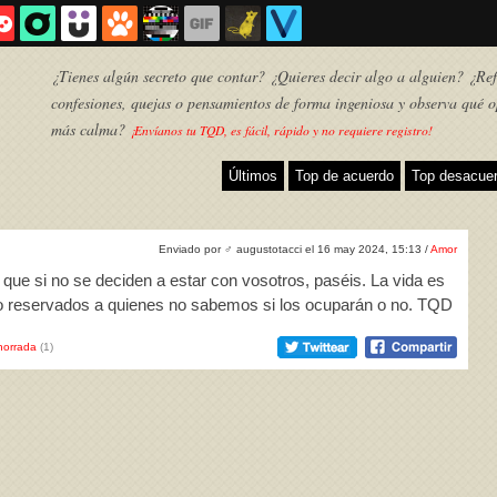
¿Tienes algún secreto que contar? ¿Quieres decir algo a alguien? ¿Refl
confesiones, quejas o pensamientos de forma ingeniosa y observa qué o
más calma?
¡Envíanos tu TQD, es fácil, rápido y no requiere registro!
Últimos
Top de acuerdo
Top desacue
Enviado por
♂
augustotacci el 16 may 2024, 15:13 /
Amor
 que si no se deciden a estar con vosotros, paséis. La vida es
o reservados a quienes no sabemos si los ocuparán o no. TQD
horrada
(1)
TQD