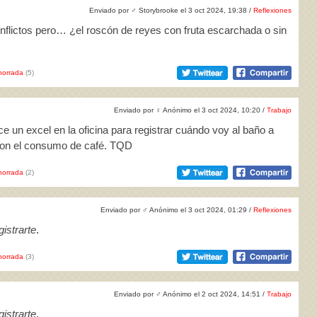
Enviado por
♂
Storybrooke el 3 oct 2024, 19:38 /
Reflexiones
onflictos pero… ¿el roscón de reyes con fruta escarchada o sin
horrada
(5)
Enviado por
♀
Anónimo el 3 oct 2024, 10:20 /
Trabajo
ce un excel en la oficina para registrar cuándo voy al baño a
con el consumo de café. TQD
horrada
(2)
Enviado por
♂
Anónimo el 3 oct 2024, 01:29 /
Reflexiones
istrarte
.
horrada
(3)
Enviado por
♂
Anónimo el 2 oct 2024, 14:51 /
Trabajo
istrarte
.