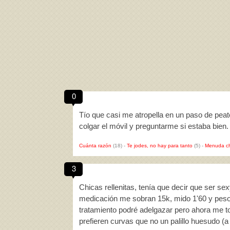
0
Tío que casi me atropella en un paso de peat
colgar el móvil y preguntarme si estaba bien
Cuánta razón
(18)
-
Te jodes, no hay para tanto
(5)
-
Menuda c
3
Chicas rellenitas, tenía que decir que ser se
medicación me sobran 15k, mido 1'60 y peso 
tratamiento podré adelgazar pero ahora me to
prefieren curvas que no un palillo huesudo (