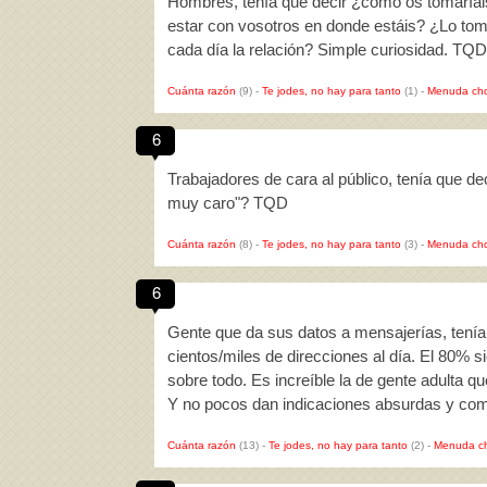
Hombres, tenía que decir ¿cómo os tomaríais
estar con vosotros en donde estáis? ¿Lo to
cada día la relación? Simple curiosidad. TQD
Cuánta razón
(9)
-
Te jodes, no hay para tanto
(1)
-
Menuda cho
6
Trabajadores de cara al público, tenía que de
muy caro"? TQD
Cuánta razón
(8)
-
Te jodes, no hay para tanto
(3)
-
Menuda cho
6
Gente que da sus datos a mensajerías, tenía
cientos/miles de direcciones al día. El 80% 
sobre todo. Es increíble la de gente adulta 
Y no pocos dan indicaciones absurdas y co
Cuánta razón
(13)
-
Te jodes, no hay para tanto
(2)
-
Menuda c