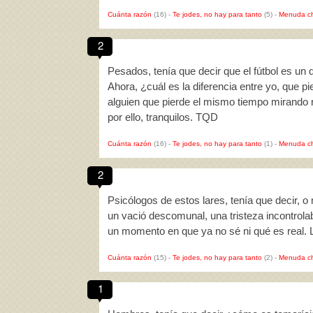
Cuánta razón
(16)
-
Te jodes, no hay para tanto
(5)
-
Menuda c
2
Pesados, tenía que decir que el fútbol es un
Ahora, ¿cuál es la diferencia entre yo, que p
alguien que pierde el mismo tiempo mirando r
por ello, tranquilos. TQD
Cuánta razón
(16)
-
Te jodes, no hay para tanto
(1)
-
Menuda c
2
Psicólogos de estos lares, tenía que decir, 
un vació descomunal, una tristeza incontrola
un momento en que ya no sé ni qué es real. 
Cuánta razón
(15)
-
Te jodes, no hay para tanto
(2)
-
Menuda c
1