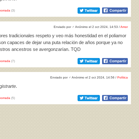
horrada
(3)
Enviado por
♂
Anónimo el 2 oct 2024, 14:53 /
Amor
ores tradicionales respeto y veo más honestidad en el poliamor
n capaces de dejar una puta relación de años porque ya no
stros ancestros se avergonzarían. TQD
horrada
(7)
Enviado por
♂
Anónimo el 2 oct 2024, 14:56 /
Política
istrarte
.
horrada
(5)