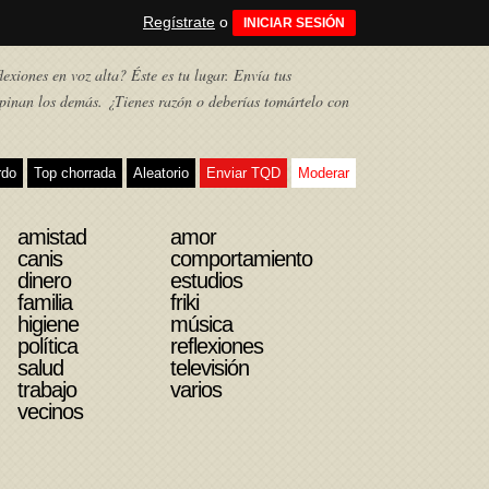
Regístrate
o
INICIAR SESIÓN
exiones en voz alta? Éste es tu lugar. Envía tus
pinan los demás. ¿Tienes razón o deberías tomártelo con
rdo
Top chorrada
Aleatorio
Enviar TQD
Moderar
amistad
amor
canis
comportamiento
dinero
estudios
familia
friki
higiene
música
política
reflexiones
salud
televisión
trabajo
varios
vecinos