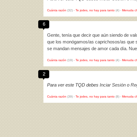
Cuánta razón
(32)
-
Te jodes, no hay para tanto
(4)
-
Menuda c
6
Gente, tenía que decir que aún siendo de val
que los monógamos/as caprichosos/as que so
se mandan mensajes de amor cada día. Nue
Cuánta razón
(19)
-
Te jodes, no hay para tanto
(4)
-
Menuda c
2
Para ver este TQD debes
Inciar Sesión
o
Reg
Cuánta razón
(39)
-
Te jodes, no hay para tanto
(8)
-
Menuda c