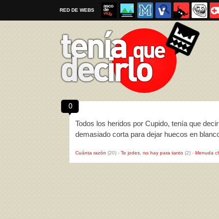
RED DE WEBS
0
Por favor, respeta las
reglas al enviar un TQD
Todos los heridos por Cupido, tenía que decir
demasiado corta para dejar huecos en blanc
Cuánta razón
(20)
-
Te jodes, no hay para tanto
(2)
-
Menuda c