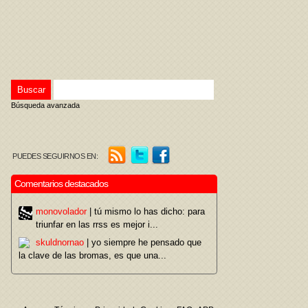
Búsqueda avanzada
PUEDES SEGUIRNOS EN:
Comentarios destacados
monovolador
| tú mismo lo has dicho: para
triunfar en las rrss es mejor i...
skuldnornao
| yo siempre he pensado que
la clave de las bromas, es que una...