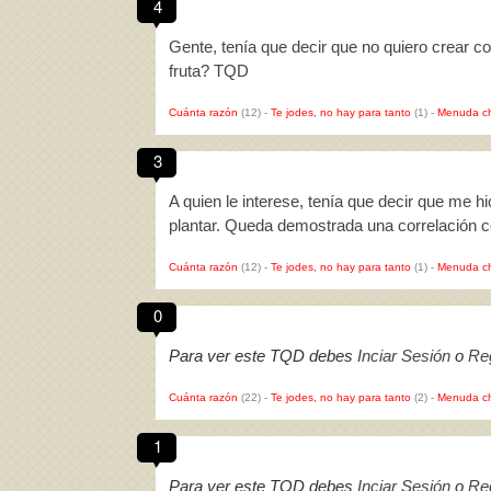
4
Gente, tenía que decir que no quiero crear c
fruta? TQD
Cuánta razón
(12)
-
Te jodes, no hay para tanto
(1)
-
Menuda c
3
A quien le interese, tenía que decir que me hi
plantar. Queda demostrada una correlación 
Cuánta razón
(12)
-
Te jodes, no hay para tanto
(1)
-
Menuda c
0
Para ver este TQD debes
Inciar Sesión
o
Reg
Cuánta razón
(22)
-
Te jodes, no hay para tanto
(2)
-
Menuda c
1
Para ver este TQD debes
Inciar Sesión
o
Reg