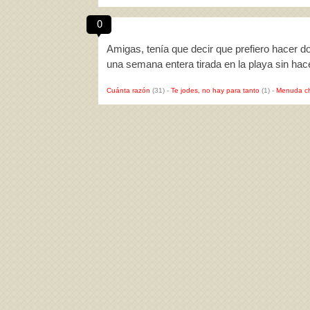
0
Amigas, tenía que decir que prefiero hacer do
una semana entera tirada en la playa sin ha
Cuánta razón
(31)
-
Te jodes, no hay para tanto
(1)
-
Menuda c