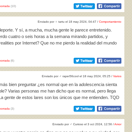
horrada
(10)
Enviado por
♀
tartu el 18 may 2024, 04:47 /
Comportamiento
 deporte. Y sí, a mucha, mucha gente le parece entretenido.
ierdo cuatro o seis horas a la semana mirando partidos, y
ealities por Internet? Que no me pierdo la realidad del mundo
horrada
(6)
Enviado por
♂
raper56cool el 18 may 2024, 05:25 /
Varios
o más bien preguntar ¿es normal que en la adolescencia sienta
ble? Varias personas me han dicho que es normal, pero llega
La gente de estos lares son los únicos que me entienden. TQD
horrada
(3)
Enviado por
♂
Curioso el 3 oct 2024, 12:56 /
Amor