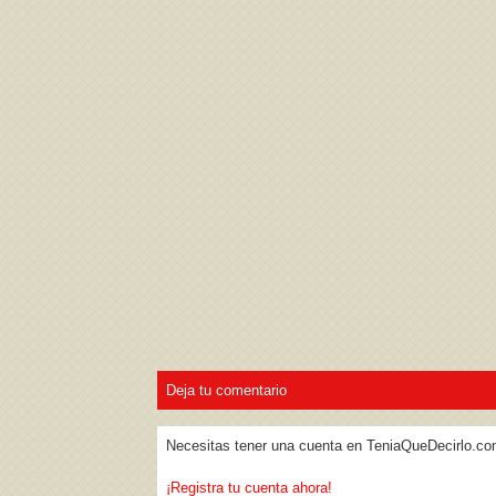
Acepto los
Términos de uso
,
Política de pr
Deja tu comentario
Necesitas tener una cuenta en TeniaQueDecirlo.co
¡Registra tu cuenta ahora!