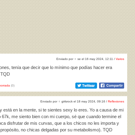
Enviado por
♀
se el 16 may 2024, 12:11 /
Varios
ones, tenía que decir que lo mínimo que podías hacer era
. TQD
horrada
(0)
Enviado por
♀
girlsrock el 18 may 2024, 09:16 /
Reflexiones
xy está en la mente, si te sientes sexy lo eres. Yo a causa de mi
67k, me siento bien con mi cuerpo, sé que cuando termine el
ca disfrutar de mis curvas, que a los chicos no les importa y
a propósito, no chicas delgadas por su metabolismo). TQD