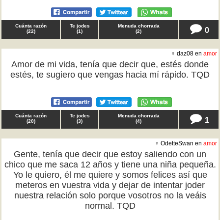
Cuánta razón
Te jodes
Menuda chorrada
0
(
22
)
(
1
)
(
2
)
♀ daz08 en
amor
Amor de mi vida, tenía que decir que, estés donde
estés, te sugiero que vengas hacia mí rápido. TQD
Cuánta razón
Te jodes
Menuda chorrada
1
(
20
)
(
3
)
(
4
)
♀ OdetteSwan en
amor
Gente, tenía que decir que estoy saliendo con un
chico que me saca 12 años y tiene una niña pequeña.
Yo le quiero, él me quiere y somos felices así que
meteros en vuestra vida y dejar de intentar joder
nuestra relación solo porque vosotros no la veáis
normal. TQD