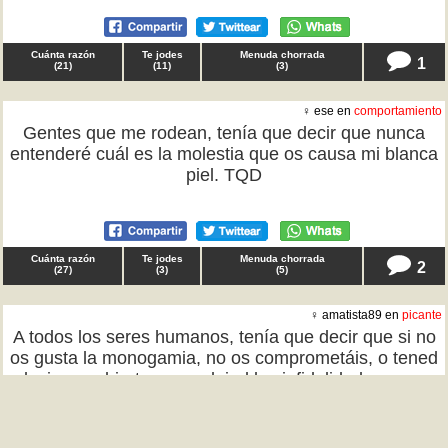
Cuánta razón
Te jodes
Menuda chorrada
1
(
21
)
(
11
)
(
3
)
♀ ese en
comportamiento
Gentes que me rodean, tenía que decir que nunca
entenderé cuál es la molestia que os causa mi blanca
piel. TQD
Cuánta razón
Te jodes
Menuda chorrada
2
(
27
)
(
3
)
(
5
)
♀ amatista89 en
picante
A todos los seres humanos, tenía que decir que si no
os gusta la monogamia, no os comprometáis, o tened
relaciones abiertas pero dejad las infidelidades que ya
son ganas de joder a la gente innecesariamente. TQD