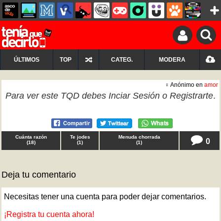
ÚLTIMOS
TOP
CATEG.
MODERA
♀ Anónimo en
amor
Para ver este TQD debes
Inciar Sesión
o
Registrarte
.
Cuánta razón
Te jodes
Menuda chorrada
0
(
18
)
(
1
)
(
1
)
Deja tu comentario
Necesitas tener una cuenta para poder dejar comentarios.
¡Registra tu cuenta ahora!