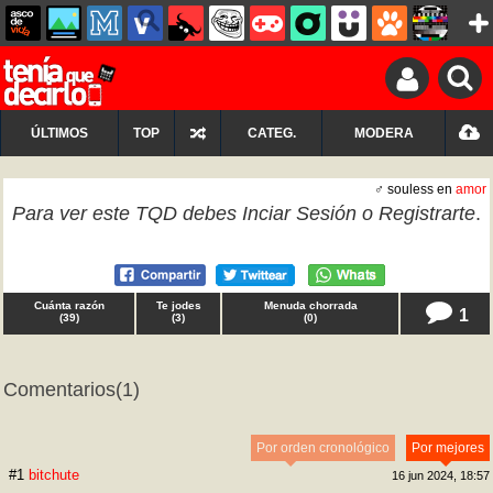
ÚLTIMOS
TOP
CATEG.
MODERA
♂ souless en
amor
Para ver este TQD debes
Inciar Sesión
o
Registrarte
.
Cuánta razón
Te jodes
Menuda chorrada
1
(
39
)
(
3
)
(
0
)
Comentarios
(1)
Por orden cronológico
Por mejores
#1
bitchute
16 jun 2024, 18:57