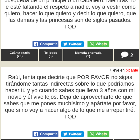
búsqueda de un príncipe o un caballero. Mientras no
le esté faltando el respeto a nadie, voy a vestir como
quiero, hacer lo que quiero y decir lo que quiero, que
las damas y las princesas son de siglos pasados.
TQD
Cuánta razón
Te jodes
Menuda chorrada
2
(
23
)
(
5
)
(
1
)
♀ eve en
picante
Raúl, tenía que decirte que POR FAVOR no sigas
tirándome tantas indirectas sobre lo que podríamos
hacer tú y yo cuando sabes que llevo 3 años con mi
novio y él vive lejos. Deja de aprovecharte de que
sabes que me pones muchísimo y apártate por favor,
que si no voy a hacer algo de lo que me arrepentiré.
TQD