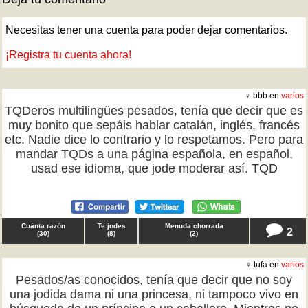
Necesitas tener una cuenta para poder dejar comentarios.
¡Registra tu cuenta ahora!
♀ bbb en
varios
TQDeros multilingües pesados, tenía que decir que es
muy bonito que sepáis hablar catalán, inglés, francés
etc. Nadie dice lo contrario y lo respetamos. Pero para
mandar TQDs a una página española, en español,
usad ese idioma, que jode moderar así. TQD
Cuánta razón
Te jodes
Menuda chorrada
2
(
30
)
(
8
)
(
2
)
♀ tufa en
varios
Pesados/as conocidos, tenía que decir que no soy
una jodida dama ni una princesa, ni tampoco vivo en