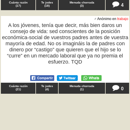
Cuánta razón
Te jodes
Menuda chorrada
4
(
17
)
(
18
)
(
3
)
♂ Anónimo en
trabajo
A los jóvenes, tenía que decir, más bien daros un
consejo de vida: sed conscientes de la posición
económica-social de vuestros padres antes de vuestra
mayoría de edad. No os imagináis la de padres con
dinero por “castigo” que quieren que el hijo se lo
“curre” en un mercado laboral que ya no premia el
esfuerzo. TQD
Cuánta razón
Te jodes
Menuda chorrada
0
(
21
)
(
4
)
(
1
)
♀ Maria en
trabajo
El mundo, tenía que decir que ojalá hubiera opositado
a los 18 años y no ahora con 30 años y 7 años de
experiencia nefasta en el sector privado. Todos mis
amigos actuales funcis trabajando hasta las 15 y yo