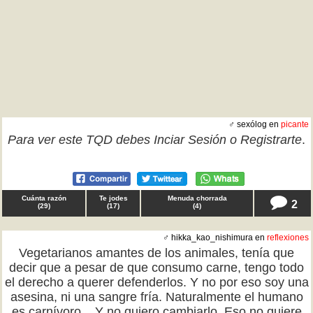
♂ sexólog en
picante
Para ver este TQD debes
Inciar Sesión
o
Registrarte
.
Cuánta razón
Te jodes
Menuda chorrada
2
(
29
)
(
17
)
(
4
)
♂ hikka_kao_nishimura en
reflexiones
Vegetarianos amantes de los animales, tenía que
decir que a pesar de que consumo carne, tengo todo
el derecho a querer defenderlos. Y no por eso soy una
asesina, ni una sangre fría. Naturalmente el humano
es carnívoro... Y no quiero cambiarlo. Eso no quiere