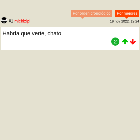
Por orden cronológico
Por mejores
#1
michizipi
19 nov 2022, 19:24
Habría que verte, chato
2