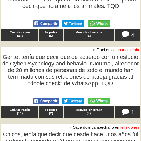
decir que no ame a los animales. TQD
Cuánta razón
Te jodes
Menuda chorrada
4
(
43
)
(
6
)
(
4
)
♀ Froot en
comportamiento
Gente, tenía que decir que de acuerdo con un estudio
de CyberPsychology and behaviour Journal, alrededor
de 28 millones de personas de todo el mundo han
terminado con sus relaciones de pareja gracias al
“doble check” de WhatsApp. TQD
Cuánta razón
Te jodes
Menuda chorrada
1
(
14
)
(
2
)
(
3
)
♂ Sacerdote campechano en
reflexiones
Chicos, tenía que decir que desde hace unos años fui