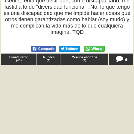
Gente, tenía que decir que, como discapacitado, me
fastidia lo de "diversidad funcional". No, lo que tengo
es una discapacidad que me impide hacer cosas que
otros tienen garantizadas como hablar (soy mudo) y
me complican la vida más de lo que cualquiera
imagina. TQD
Cuánta razón
Te jodes
Menuda chorrada
4
(
49
)
(
3
)
(
2
)