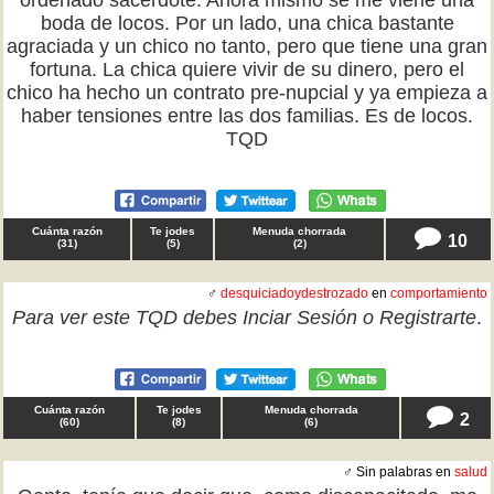
ordenado sacerdote. Ahora mismo se me viene una
boda de locos. Por un lado, una chica bastante
agraciada y un chico no tanto, pero que tiene una gran
fortuna. La chica quiere vivir de su dinero, pero el
chico ha hecho un contrato pre-nupcial y ya empieza a
haber tensiones entre las dos familias. Es de locos.
TQD
Cuánta razón
Te jodes
Menuda chorrada
10
(
31
)
(
5
)
(
2
)
♂
desquiciadoydestrozado
en
comportamiento
Para ver este TQD debes
Inciar Sesión
o
Registrarte
.
Cuánta razón
Te jodes
Menuda chorrada
2
(
60
)
(
8
)
(
6
)
♂ Sin palabras en
salud