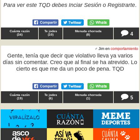
Para ver este TQD debes
Inciar Sesión
o
Registrarte
.
Cuánta razón
Te jodes
Menuda chorrada
4
(
34
)
(
10
)
(
8
)
♂ Jim en
comportamiento
Gente, tenía que decir que violativo lleva ya varios
días sin comentar. Creo que al final se ha atrevido. Lo
cierto es que me da un poco de pena. TQD
Cuánta razón
Te jodes
Menuda chorrada
5
(
19
)
(
6
)
(
1
)