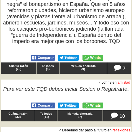
negra" el bonapartismo en España. Que en 5 años
reformaron ciudades, hicieron urbanismo europeo
(avenidas y plazas frente al urbanismo de arrabal),
abrieron escuelas, jardines, museos... Y todo eso con
los caciques pro-borbónicos jodiendo (la llamada
"guerra de Independencia"). España dentro del
Imperio era mejor que con los borbones. TQD
Cuánta razón
Te jodes
Menuda chorrada
7
(
25
)
(
8
)
(
3
)
♂ John3 en
amistad
Para ver este TQD debes
Inciar Sesión
o
Registrarte
.
Cuánta razón
Te jodes
Menuda chorrada
10
(
33
)
(
11
)
(
7
)
♂ Debemos dar paso al futuro en
reflexiones