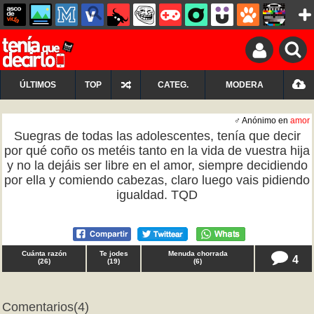
ÚLTIMOS
TOP
CATEG.
MODERA
♂ Anónimo en
amor
Suegras de todas las adolescentes, tenía que decir
por qué coño os metéis tanto en la vida de vuestra hija
y no la dejáis ser libre en el amor, siempre decidiendo
por ella y comiendo cabezas, claro luego vais pidiendo
igualdad. TQD
Cuánta razón
Te jodes
Menuda chorrada
4
(
26
)
(
19
)
(
6
)
Comentarios
(4)