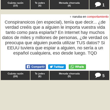
Cuánta razón
Te jodes
Menuda chorrada
1
(
15
)
(
4
)
(
4
)
♀ naruba en
comportamiento
Conspiranoicos (en especial), tenía que decir... ¿de
verdad creéis que a alguien le importa vuestra vida
tanto como para espiarla? En Internet hay muchos
datos de miles y millones de personas, ¿de verdad os
preocupa que alguien pueda utilizar TUS datos? Si
EEUU tuviera que espiar a alguien, no sería a un
español cualquiera, eso desde luego. TQD
Cuánta razón
Te jodes
Menuda chorrada
5
(
28
)
(
6
)
(
5
)