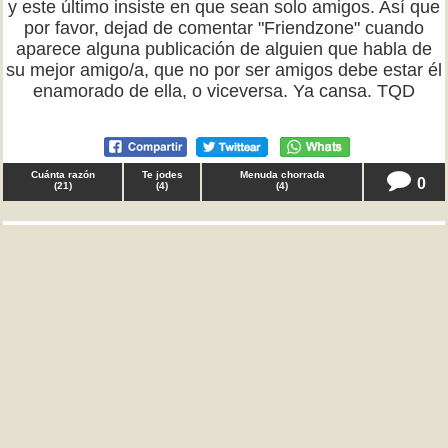
y este último insiste en que sean solo amigos. Así que
por favor, dejad de comentar "Friendzone" cuando
aparece alguna publicación de alguien que habla de
su mejor amigo/a, que no por ser amigos debe estar él
enamorado de ella, o viceversa. Ya cansa. TQD
Cuánta razón
Te jodes
Menuda chorrada
0
(
21
)
(
4
)
(
4
)
♀ batman1 en
reflexiones
Curiosos y curiosas, tenía que decir que, ahora que se
pondrá de moda la peli de Barbie, el grande Jonnhy
Depp tiene una colección muy respetable de muñecas
Barbie. TQD
Cuánta razón
Te jodes
Menuda chorrada
0
(
17
)
(
1
)
(
8
)