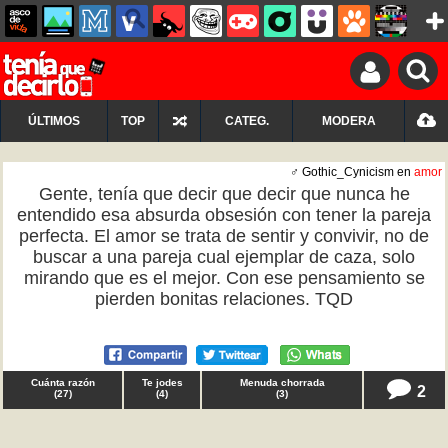
ÚLTIMOS
TOP
CATEG.
MODERA
♂ Gothic_Cynicism en
amor
Gente, tenía que decir que decir que nunca he
entendido esa absurda obsesión con tener la pareja
perfecta. El amor se trata de sentir y convivir, no de
buscar a una pareja cual ejemplar de caza, solo
mirando que es el mejor. Con ese pensamiento se
pierden bonitas relaciones. TQD
Cuánta razón
Te jodes
Menuda chorrada
2
(
27
)
(
4
)
(
3
)