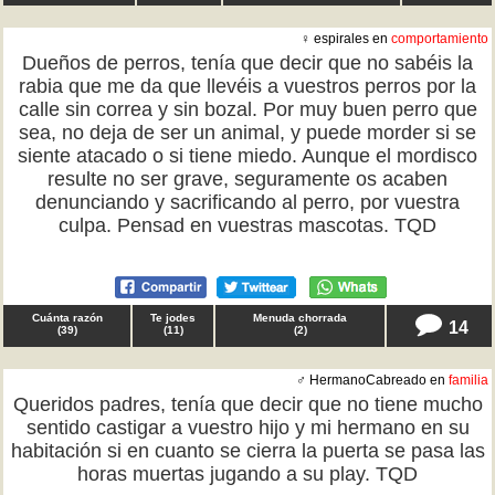
♀ espirales en
comportamiento
Dueños de perros, tenía que decir que no sabéis la
rabia que me da que llevéis a vuestros perros por la
calle sin correa y sin bozal. Por muy buen perro que
sea, no deja de ser un animal, y puede morder si se
siente atacado o si tiene miedo. Aunque el mordisco
resulte no ser grave, seguramente os acaben
denunciando y sacrificando al perro, por vuestra
culpa. Pensad en vuestras mascotas. TQD
Cuánta razón
Te jodes
Menuda chorrada
14
(
39
)
(
11
)
(
2
)
♂ HermanoCabreado en
familia
Queridos padres, tenía que decir que no tiene mucho
sentido castigar a vuestro hijo y mi hermano en su
habitación si en cuanto se cierra la puerta se pasa las
horas muertas jugando a su play. TQD