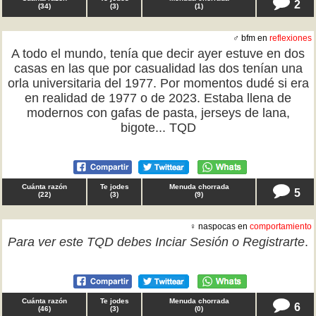
2
(
34
)
(
3
)
(
1
)
♂ bfm en
reflexiones
A todo el mundo, tenía que decir ayer estuve en dos
casas en las que por casualidad las dos tenían una
orla universitaria del 1977. Por momentos dudé si era
en realidad de 1977 o de 2023. Estaba llena de
modernos con gafas de pasta, jerseys de lana,
bigote... TQD
Cuánta razón
Te jodes
Menuda chorrada
5
(
22
)
(
3
)
(
9
)
♀ naspocas en
comportamiento
Para ver este TQD debes
Inciar Sesión
o
Registrarte
.
Cuánta razón
Te jodes
Menuda chorrada
6
(
46
)
(
3
)
(
0
)