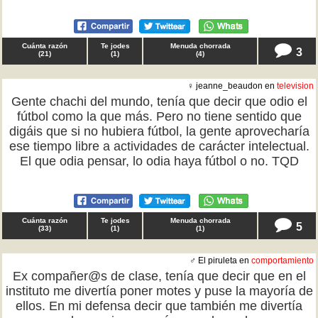
Cuánta razón
Te jodes
Menuda chorrada
3
(
21
)
(
1
)
(
4
)
♀ jeanne_beaudon en
television
Gente chachi del mundo, tenía que decir que odio el
fútbol como la que más. Pero no tiene sentido que
digáis que si no hubiera fútbol, la gente aprovecharía
ese tiempo libre a actividades de carácter intelectual.
El que odia pensar, lo odia haya fútbol o no. TQD
Cuánta razón
Te jodes
Menuda chorrada
5
(
33
)
(
1
)
(
1
)
♂ El piruleta en
comportamiento
Ex compañer@s de clase, tenía que decir que en el
instituto me divertía poner motes y puse la mayoría de
ellos. En mi defensa decir que también me divertía