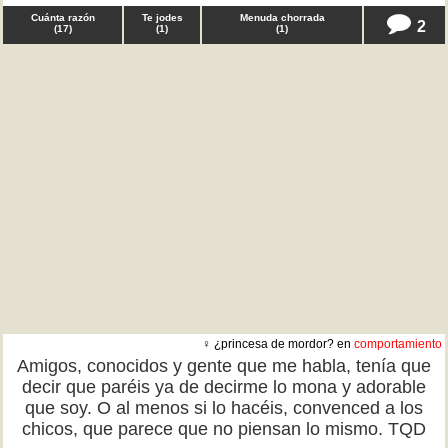
Cuánta razón
Te jodes
Menuda chorrada
2
(
17
)
(
1
)
(
1
)
♀ ¿princesa de mordor? en
comportamiento
Amigos, conocidos y gente que me habla, tenía que
decir que paréis ya de decirme lo mona y adorable
que soy. O al menos si lo hacéis, convenced a los
chicos, que parece que no piensan lo mismo. TQD