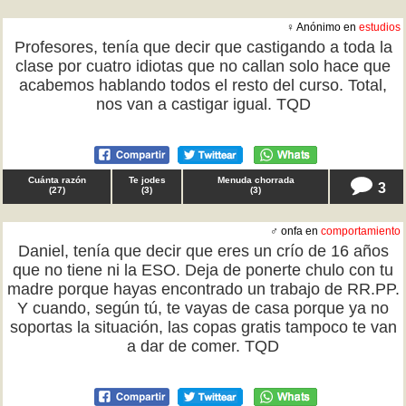
♀ Anónimo en
estudios
Profesores, tenía que decir que castigando a toda la
clase por cuatro idiotas que no callan solo hace que
acabemos hablando todos el resto del curso. Total,
nos van a castigar igual. TQD
Cuánta razón
Te jodes
Menuda chorrada
3
(
27
)
(
3
)
(
3
)
♂ onfa en
comportamiento
Daniel, tenía que decir que eres un crío de 16 años
que no tiene ni la ESO. Deja de ponerte chulo con tu
madre porque hayas encontrado un trabajo de RR.PP.
Y cuando, según tú, te vayas de casa porque ya no
soportas la situación, las copas gratis tampoco te van
a dar de comer. TQD