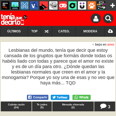
ÚLTIMOS
TOP
CATEG.
MODERA
♀ beps en
amor
Lesbianas del mundo, tenía que decir que estoy
cansada de los grupitos que formáis donde todas os
habéis liado con todas y parece que el amor no existe
y es de un día para otro. ¿Dónde quedan las
lesbianas normales que creen en el amor y la
monogamia? Porque yo soy una de esas y no veo que
haya más... TQD
Cuánta razón
Te jodes
Menuda chorrada
3
(
24
)
(
5
)
(
2
)