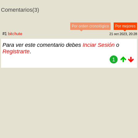
Comentarios
(3)
Por orden cronológico
Por mejores
#1
bitchute
21 oct 2023, 20:28
Para ver este comentario debes
Inciar Sesión
o
Registrarte
.
1