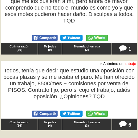
que me los pusieran a mí, pero ahora de mayor
comprendo que no todo el mundo es como yo y que
esos motes pudieron hacer daño. Disculpas a todos.
TQD
Cuánta razón
Te jodes
Menuda chorrada
1
(
29
)
(
9
)
(
2
)
♂ Anónimo en
trabajo
Todos, tenía que decir que estudio una oposición con
pocas plazas y se me acaba el paro. Me han ofrecido
un trabajo, 850€/mes + comisiones por venta de
PISOS. Contrato fijo, pero si cojo el trabajo, adiós
oposición. ¿Opiniones? TQD
Cuánta razón
Te jodes
Menuda chorrada
6
(
16
)
(
4
)
(
3
)