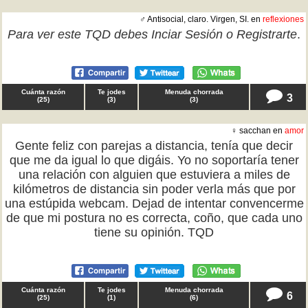
♂ Antisocial, claro. Virgen, SI. en
reflexiones
Para ver este TQD debes
Inciar Sesión
o
Registrarte
.
Cuánta razón
Te jodes
Menuda chorrada
3
(
25
)
(
3
)
(
3
)
♀ sacchan en
amor
Gente feliz con parejas a distancia, tenía que decir
que me da igual lo que digáis. Yo no soportaría tener
una relación con alguien que estuviera a miles de
kilómetros de distancia sin poder verla más que por
una estúpida webcam. Dejad de intentar convencerme
de que mi postura no es correcta, coño, que cada uno
tiene su opinión. TQD
Cuánta razón
Te jodes
Menuda chorrada
6
(
25
)
(
1
)
(
6
)