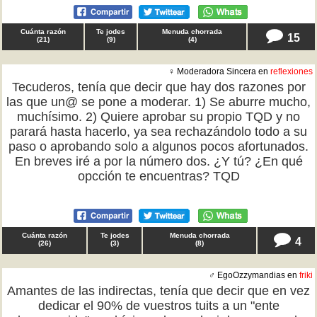
Cuánta razón
Te jodes
Menuda chorrada
15
(
21
)
(
9
)
(
4
)
♀ Moderadora Sincera en
reflexiones
Tecuderos, tenía que decir que hay dos razones por
las que un@ se pone a moderar. 1) Se aburre mucho,
muchísimo. 2) Quiere aprobar su propio TQD y no
parará hasta hacerlo, ya sea rechazándolo todo a su
paso o aprobando solo a algunos pocos afortunados.
En breves iré a por la número dos. ¿Y tú? ¿En qué
opcción te encuentras? TQD
Cuánta razón
Te jodes
Menuda chorrada
4
(
26
)
(
3
)
(
8
)
♂ EgoOzzymandias en
friki
Amantes de las indirectas, tenía que decir que en vez
dedicar el 90% de vuestros tuits a un "ente