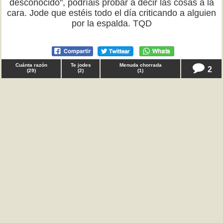
desconocido", podríais probar a decir las cosas a la
cara. Jode que estéis todo el día criticando a alguien
por la espalda. TQD
Cuánta razón
Te jodes
Menuda chorrada
2
(
29
)
(
2
)
(
1
)