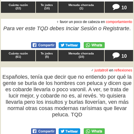
Cuánta razón
Te jodes
Menuda chorrada
10
(
22
)
(
10
)
(
1
)
♀ favor un poco de cabeza en
comportamiento
Para ver este TQD debes
Inciar Sesión
o
Registrarte
.
Cuánta razón
Te jodes
Menuda chorrada
10
(
61
)
(
5
)
(
10
)
♂
justatroll
en
reflexiones
Españoles, tenía que decir que no entiendo por qué la
gente se burla de los hombres con peluca y dicen que
es cobarde llevarla o poco varonil. A ver, se trata de
lucir mejor, y cobarde no es, al revés. Yo quisiera
llevarla pero los insultos y burlas lloverían, ven más
normal otras cosas modernas rarísimas que llevar
peluca. TQD