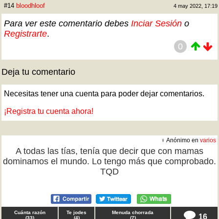
#14
bloodhloof
4 may 2022, 17:19
Para ver este comentario debes
Inciar Sesión
o
Registrarte
.
0
Deja tu comentario
Necesitas tener una cuenta para poder dejar comentarios.
¡Registra tu cuenta ahora!
♀ Anónimo en
varios
A todas las tías, tenía que decir que con mamas
dominamos el mundo. Lo tengo más que comprobado.
TQD
Cuánta razón
Te jodes
Menuda chorrada
16
(
33
)
(
4
)
(
7
)