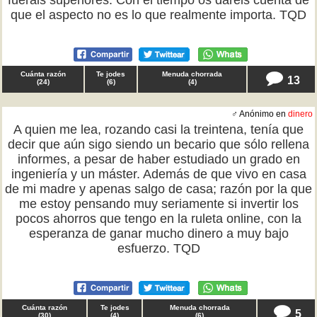
fuerais superiores. Con el tiempo os daréis cuenta de
que el aspecto no es lo que realmente importa. TQD
Cuánta razón
Te jodes
Menuda chorrada
13
(
24
)
(
6
)
(
4
)
♂ Anónimo en
dinero
A quien me lea, rozando casi la treintena, tenía que
decir que aún sigo siendo un becario que sólo rellena
informes, a pesar de haber estudiado un grado en
ingeniería y un máster. Además de que vivo en casa
de mi madre y apenas salgo de casa; razón por la que
me estoy pensando muy seriamente si invertir los
pocos ahorros que tengo en la ruleta online, con la
esperanza de ganar mucho dinero a muy bajo
esfuerzo. TQD
Cuánta razón
Te jodes
Menuda chorrada
5
(
30
)
(
4
)
(
6
)