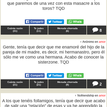
que paremos de una vez con esta masacre a los
toros? TQD
Cuánta razón
Te jodes
Menuda chorrada
8
(
31
)
(
11
)
(
6
)
♀ Anónimo en
amor
Gente, tenía que decir que me enamoré del hijo de la
pareja de mi madre, es decir, mi hermanastro, pero él
sólo me ve como una hermana. Acabo de conocer la
sisterzone. TQD
Cuánta razón
Te jodes
Menuda chorrada
2
(
21
)
(
21
)
(
9
)
♀ Nofriendship en
amor
A los que tenéis follamigos, tenía que decir que acabo
de salir una "relación" de esas y ya he aprendido la