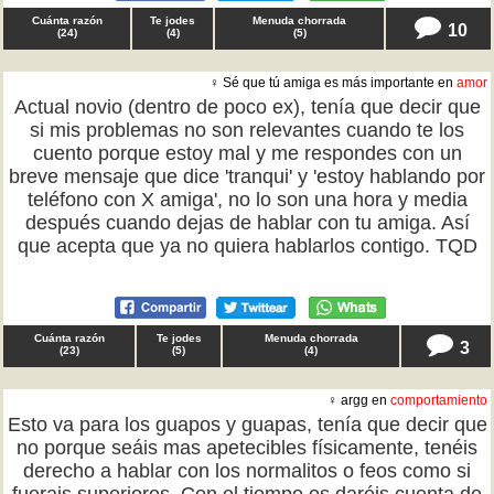
Cuánta razón
Te jodes
Menuda chorrada
10
(
24
)
(
4
)
(
5
)
♀ Sé que tú amiga es más importante en
amor
Actual novio (dentro de poco ex), tenía que decir que
si mis problemas no son relevantes cuando te los
cuento porque estoy mal y me respondes con un
breve mensaje que dice 'tranqui' y 'estoy hablando por
teléfono con X amiga', no lo son una hora y media
después cuando dejas de hablar con tu amiga. Así
que acepta que ya no quiera hablarlos contigo. TQD
Cuánta razón
Te jodes
Menuda chorrada
3
(
23
)
(
5
)
(
4
)
♀ argg en
comportamiento
Esto va para los guapos y guapas, tenía que decir que
no porque seáis mas apetecibles físicamente, tenéis
derecho a hablar con los normalitos o feos como si