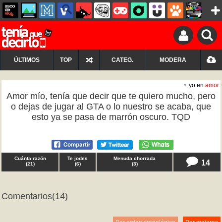
ÚLTIMOS
TOP
CATEG.
MODERA
♀ yo en
amor
Amor mío, tenía que decir que te quiero mucho, pero
o dejas de jugar al GTA o lo nuestro se acaba, que
esto ya se pasa de marrón oscuro. TQD
Cuánta razón
Te jodes
Menuda chorrada
14
(
21
)
(
6
)
(
3
)
Comentarios
(14)