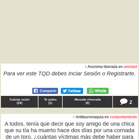
♀ Anonima liberada en
amistad
Para ver este TQD debes
Inciar Sesión
o
Registrarte
.
Cuánta razón
Te jodes
Menuda chorrada
2
(
28
)
(
1
)
(
0
)
♂ Antitauromaquia en
comportamiento
A todos, tenía que decir que soy amigo de una chica
que su tía ha muerto hace dos días por una cornada
de un toro, ¿cuántas víctimas más debe haber para