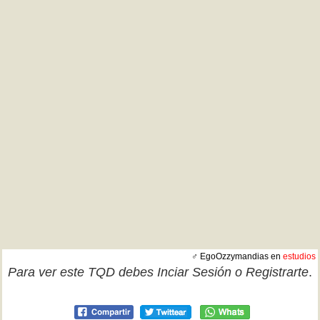
♂ EgoOzzymandias en
estudios
Para ver este TQD debes
Inciar Sesión
o
Registrarte
.