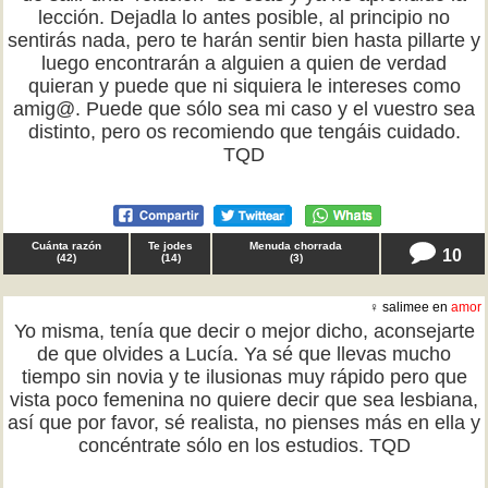
lección. Dejadla lo antes posible, al principio no
sentirás nada, pero te harán sentir bien hasta pillarte y
luego encontrarán a alguien a quien de verdad
quieran y puede que ni siquiera le intereses como
amig@. Puede que sólo sea mi caso y el vuestro sea
distinto, pero os recomiendo que tengáis cuidado.
TQD
Cuánta razón
Te jodes
Menuda chorrada
10
(
42
)
(
14
)
(
3
)
♀ salimee en
amor
Yo misma, tenía que decir o mejor dicho, aconsejarte
de que olvides a Lucía. Ya sé que llevas mucho
tiempo sin novia y te ilusionas muy rápido pero que
vista poco femenina no quiere decir que sea lesbiana,
así que por favor, sé realista, no pienses más en ella y
concéntrate sólo en los estudios. TQD