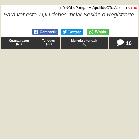
♂ YNOLePongasMiApellidoOTeMato en
salud
Para ver este TQD debes
Inciar Sesión
o
Registrarte
.
Cuánta razón
Te jodes
Menuda chorrada
16
(
61
)
(
39
)
(
6
)