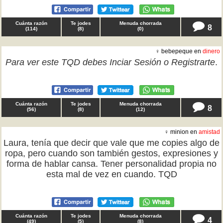
Cuánta razón
Te jodes
Menuda chorrada
8
(
114
)
(
8
)
(
0
)
♀ bebepeque en
dinero
Para ver este TQD debes
Inciar Sesión
o
Registrarte
.
Cuánta razón
Te jodes
Menuda chorrada
8
(
56
)
(
8
)
(
12
)
♀ minion en
amistad
Laura, tenía que decir que vale que me copies algo de
ropa, pero cuando son también gestos, expresiones y
forma de hablar cansa. Tener personalidad propia no
esta mal de vez en cuando. TQD
Cuánta razón
Te jodes
Menuda chorrada
4
(
49
)
(
5
)
(
8
)