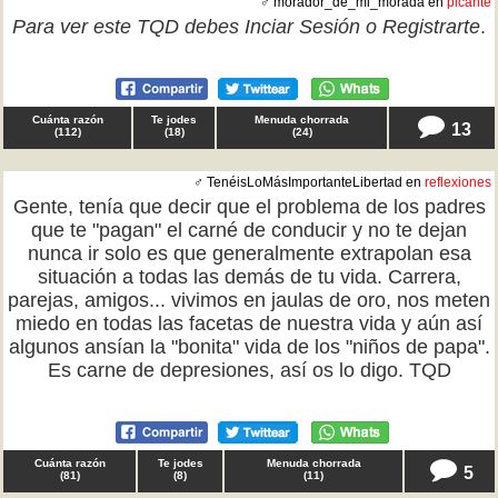
♂ morador_de_mi_morada en
picante
Para ver este TQD debes
Inciar Sesión
o
Registrarte
.
Cuánta razón
Te jodes
Menuda chorrada
13
(
112
)
(
18
)
(
24
)
♂ TenéisLoMásImportanteLibertad en
reflexiones
Gente, tenía que decir que el problema de los padres
que te "pagan" el carné de conducir y no te dejan
nunca ir solo es que generalmente extrapolan esa
situación a todas las demás de tu vida. Carrera,
parejas, amigos... vivimos en jaulas de oro, nos meten
miedo en todas las facetas de nuestra vida y aún así
algunos ansían la "bonita" vida de los "niños de papa".
Es carne de depresiones, así os lo digo. TQD
Cuánta razón
Te jodes
Menuda chorrada
5
(
81
)
(
8
)
(
11
)