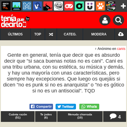
ÚLTIMOS
TOP
CATEG.
MODERA
♀ Anónimo en
canis
Gente en general, tenía que decir que es absurdo
decir que "si saca buenas notas no es cani". Cani es
una tribu urbana, con su estética, su música y demás,
y hay una mayoría con unas características, pero
siempre hay excepciones. Que luego os quejáis si
dicen "no es punk si no es anarquista" o "no es gótico
si no es un antisocial". TQD
Cuánta razón
Te jodes
Menuda chorrada
4
(
51
)
(
6
)
(
10
)