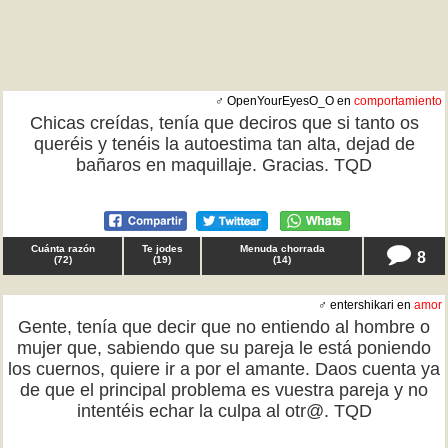
♂ OpenYourEyesO_O en
comportamiento
Chicas creídas, tenía que deciros que si tanto os
queréis y tenéis la autoestima tan alta, dejad de
bañaros en maquillaje. Gracias. TQD
Cuánta razón
Te jodes
Menuda chorrada
8
(
72
)
(
19
)
(
14
)
♂ entershikari en
amor
Gente, tenía que decir que no entiendo al hombre o
mujer que, sabiendo que su pareja le está poniendo
los cuernos, quiere ir a por el amante. Daos cuenta ya
de que el principal problema es vuestra pareja y no
intentéis echar la culpa al otr@. TQD