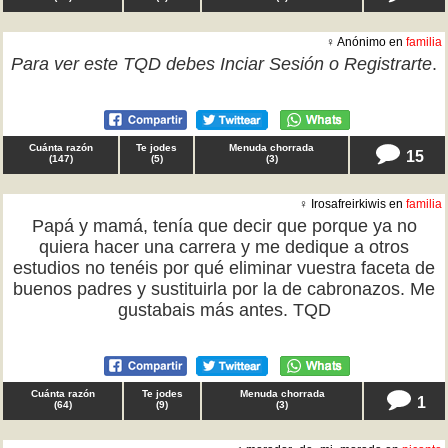
♀ Anónimo en
familia
Para ver este TQD debes
Inciar Sesión
o
Registrarte
.
Cuánta razón
Te jodes
Menuda chorrada
15
(
147
)
(
5
)
(
3
)
♀ Irosafreirkiwis en
familia
Papá y mamá, tenía que decir que porque ya no
quiera hacer una carrera y me dedique a otros
estudios no tenéis por qué eliminar vuestra faceta de
buenos padres y sustituirla por la de cabronazos. Me
gustabais más antes. TQD
Cuánta razón
Te jodes
Menuda chorrada
1
(
64
)
(
9
)
(
3
)