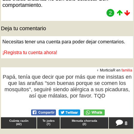
comportamiento.
2
Deja tu comentario
Necesitas tener una cuenta para poder dejar comentarios.
¡Registra tu cuenta ahora!
♀ MorticiaR en
familia
Papá, tenía que decir que por más que me insistas en
que las arañas "son buenas porque se comen los
mosquitos", seguiré siendo alérgica a sus picaduras,
así que mátalas, por favor. TQD
Cuánta razón
Te jodes
Menuda chorrada
8
(
42
)
(
7
)
(
2
)