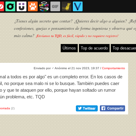
¿Tienes algún secreto que contar? ¿Quieres decir algo a alguien? ¿Refl
confesiones, quejas o pensamientos de forma ingeniosa y observa qué o
más calma?
¡Envíanos tu TQD, es fácil, rápido y no requiere registro!
Últimos
Top de acuerdo
Top desacue
Enviado por
♂
Anónimo el 21 nov 2023, 19:37 /
Comportamiento
mal a todos es por algo" es un completo error. En los casos de
bil, no porque sea malo ni se lo busque. También puedes caer
co y que te ataquen por ello, porque hayan soltado un rumor
algún problema, etc. TQD
TQD
horrada
(2)