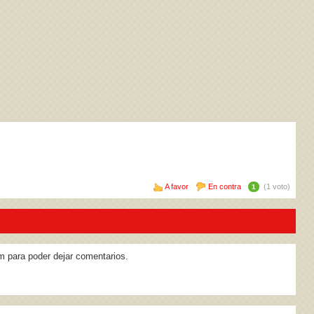
.
A favor
En contra
(1 voto)
1
m para poder dejar comentarios.