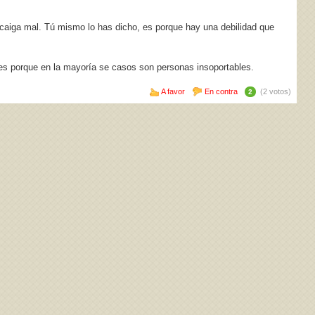
 caiga mal. Tú mismo lo has dicho, es porque hay una debilidad que
es porque en la mayoría se casos son personas insoportables.
A favor
En contra
(2 votos)
2