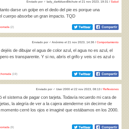
Enviado por
♂
lady_darkbluexBitchute el 21 nov 2023, 19:31 /
Salud
tanto darse un golpe en el dedo del pie es porque una
del cuerpo absorbe un gran impacto. TQD
horrada
(2)
Enviado por
♂
Anónimo el 21 nov 2023, 14:36 /
Comportamiento
ejéis de dibujar el agua de color azul, el agua no es azul, el
pero es transparente. Y si no, abrís el grifo y veis si es azul o
chorrada
(19)
Enviado por
♂
User 2000 el 22 nov 2023, 08:13 /
Reflexiones
 el sistema de pagar con tarjeta. Todavía recuerdo mi cara de
tarjetas, la alegría de ver a la cajera atenderme sin decirme de
un momento cerré los ojos e imaginé que estábamos en los 2000.
horrada
(9)