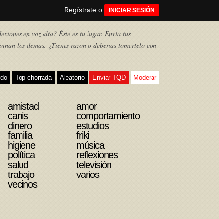
Regístrate
o
INICIAR SESIÓN
exiones en voz alta? Éste es tu lugar. Envía tus
pinan los demás. ¿Tienes razón o deberías tomártelo con
rdo
Top chorrada
Aleatorio
Enviar TQD
Moderar
amistad
amor
canis
comportamiento
dinero
estudios
familia
friki
higiene
música
política
reflexiones
salud
televisión
trabajo
varios
vecinos