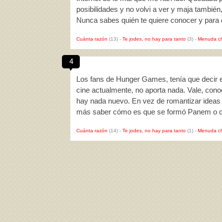
posibilidades y no volvi a ver y maja tambié
Nunca sabes quién te quiere conocer y para
Cuánta razón
(13)
-
Te jodes, no hay para tanto
(3)
-
Menuda c
4
Los fans de Hunger Games, tenía que decir en
cine actualmente, no aporta nada. Vale, cono
hay nada nuevo. En vez de romantizar ideas
más saber cómo es que se formó Panem o co
Cuánta razón
(14)
-
Te jodes, no hay para tanto
(1)
-
Menuda c