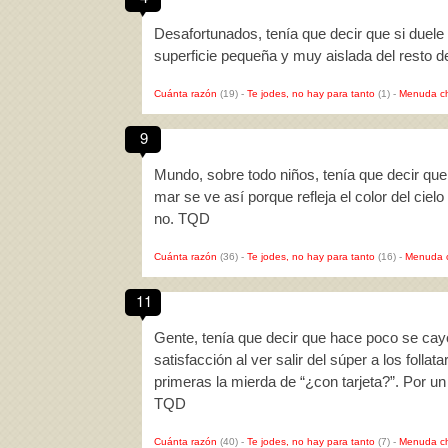
Desafortunados, tenía que decir que si duele 
superficie pequeña y muy aislada del resto 
Cuánta razón
(19)
-
Te jodes, no hay para tanto
(1)
-
Menuda c
9
Mundo, sobre todo niños, tenía que decir que d
mar se ve así porque refleja el color del cielo 
no. TQD
Cuánta razón
(36)
-
Te jodes, no hay para tanto
(16)
-
Menuda 
11
Gente, tenía que decir que hace poco se cayó
satisfacción al ver salir del súper a los folla
primeras la mierda de “¿con tarjeta?”. Por 
TQD
Cuánta razón
(40)
-
Te jodes, no hay para tanto
(7)
-
Menuda c