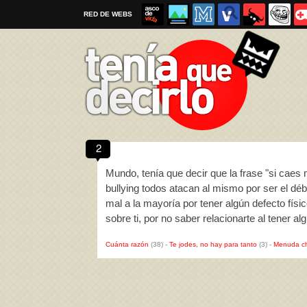
RED DE WEBS
2
Por favor, respeta las
reglas al enviar un TQD
Mundo, tenía que decir que la frase "si caes 
bullying todos atacan al mismo por ser el dé
mal a la mayoría por tener algún defecto físi
sobre ti, por no saber relacionarte al tener 
Cuánta razón
(38)
-
Te jodes, no hay para tanto
(3)
-
Menuda c