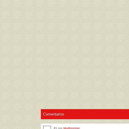
Acepto los
Términos de uso
,
Política de pr
Comentarios
#1 por
skuldnornao