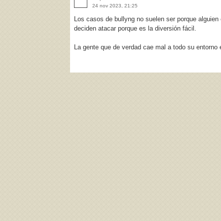
24 nov 2023, 21:25
Los casos de bullyng no suelen ser porque alguien
deciden atacar porque es la diversión fácil.
La gente que de verdad cae mal a todo su entorno 