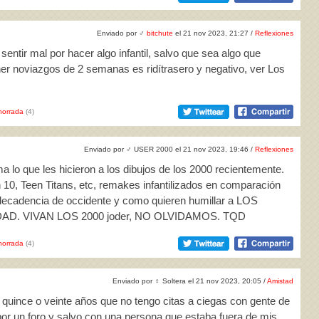
Enviado por
♂
bitchute
el 21 nov 2023, 21:27 /
Reflexiones
 sentir mal por hacer algo infantil, salvo que sea algo que
ner noviazgos de 2 semanas es ridítrasero y negativo, ver Los
horrada
(4)
Enviado por
♂
USER 2000 el 21 nov 2023, 19:46 /
Reflexiones
a lo que les hicieron a los dibujos de los 2000 recientemente.
0, Teen Titans, etc, remakes infantilizados en comparación
decadencia de occidente y como quieren humillar a LOS
. VIVAN LOS 2000 joder, NO OLVIDAMOS. TQD
horrada
(4)
Enviado por
♀
Soltera el 21 nov 2023, 20:05 /
Amistad
 quince o veinte años que no tengo citas a ciegas con gente de
por un foro y salvo con una persona que estaba fuera de mis