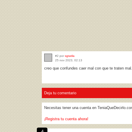
#2 por
sgtatila
25 nov 2023, 02:13
creo que confundes caer mal con que te traten mal
Deja tu comentario
Necesitas tener una cuenta en TeniaQueDecirlo.co
¡Registra tu cuenta ahora!
4