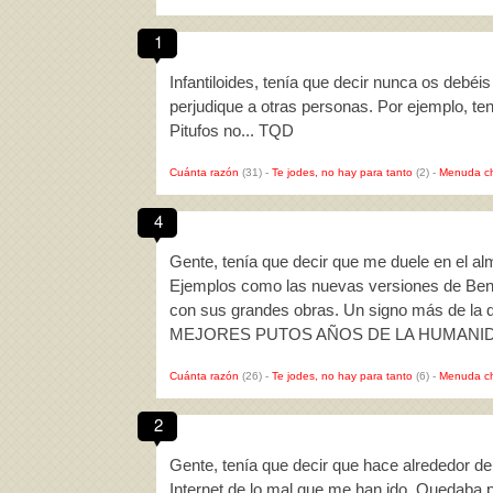
1
Infantiloides, tenía que decir nunca os debéis
perjudique a otras personas. Por ejemplo, te
Pitufos no... TQD
Cuánta razón
(31)
-
Te jodes, no hay para tanto
(2)
-
Menuda c
4
Gente, tenía que decir que me duele en el alm
Ejemplos como las nuevas versiones de Ben 1
con sus grandes obras. Un signo más de la 
MEJORES PUTOS AÑOS DE LA HUMANIDAD
Cuánta razón
(26)
-
Te jodes, no hay para tanto
(6)
-
Menuda c
2
Gente, tenía que decir que hace alrededor de
Internet de lo mal que me han ido. Quedaba 