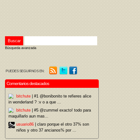
Búsqueda avanzada
PUEDES SEGUIRNOS EN:
Comentarios destacados
bitchute
| #1 @bonibonito te refieres alice
in wonderland ? :v o a que ...
bitchute
| #5 @zummel exacto! todo para
maquillarlo aun mas...
usuario86
| claro porque el otro 37% son
niños y otro 37 ancianos% por ...