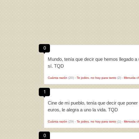
0
Mundo, tenía que decir que hemos llegado a u
sí. TQD
Cuánta razón
(20)
-
Te jodes, no hay para tanto
(2)
-
Menuda c
1
Cine de mi pueblo, tenía que decir que poner 
euros, le alegra a uno la vida. TQD
Cuánta razón
(29)
-
Te jodes, no hay para tanto
(1)
-
Menuda c
0