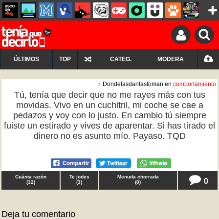
ÚLTIMOS
TOP
CATEG.
MODERA
♂ Dondelasdanlastoman en
comportamiento
Tú, tenía que decir que no me rayes más con tus
movidas. Vivo en un cuchitril, mi coche se cae a
pedazos y voy con lo justo. En cambio tú siempre
fuiste un estirado y vives de aparentar. Si has tirado el
dinero no es asunto mío. Payaso. TQD
Cuánta razón
Te jodes
Menuda chorrada
0
(
32
)
(
3
)
(
0
)
Deja tu comentario