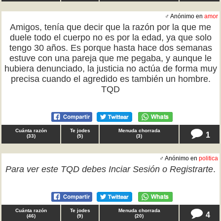
♂ Anónimo en
amor
Amigos, tenía que decir que la razón por la que me
duele todo el cuerpo no es por la edad, ya que solo
tengo 30 años. Es porque hasta hace dos semanas
estuve con una pareja que me pegaba, y aunque le
hubiera denunciado, la justicia no actúa de forma muy
precisa cuando el agredido es también un hombre.
TQD
Cuánta razón
Te jodes
Menuda chorrada
1
(
33
)
(
5
)
(
3
)
♂ Anónimo en
politica
Para ver este TQD debes
Inciar Sesión
o
Registrarte
.
Cuánta razón
Te jodes
Menuda chorrada
4
(
46
)
(
9
)
(
20
)