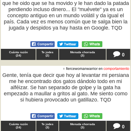
que he oido que se ha movido y le han dado la patada
perdiendo incluso dinero... El "muévete" ya es un
concepto antiguo en un mundo volátil y da igual el
país. Cada vez es menos común que te salga bien la
jugada y despidos ya hay hasta en Google. TQD
Cuánta razón
Te jodes
Menuda chorrada
0
(
24
)
(
2
)
(
3
)
♀ fiercewomanwarrior en
comportamiento
Gente, tenía que decir que hoy al levantar mi persiana
me he encontrado dos gatos dándolo todo en mi
alféizar. Se han separado de golpe y la gata ha
empezado a maullar a gritos al gato. Me siento como
si hubiera provocado un gatillazo. TQD
Cuánta razón
Te jodes
Menuda chorrada
0
(
24
)
(
3
)
(
3
)