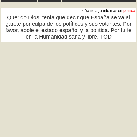
♀ Ya no aguanto más en
politica
Querido Dios, tenía que decir que España se va al
garete por culpa de los políticos y sus votantes. Por
favor, abole el estado español y la política. Por tu fe
en la Humanidad sana y libre. TQD
Cuánta razón
Te jodes
Menuda chorrada
2
(
26
)
(
2
)
(
6
)
♂ Españordos y Mierditerráneos ∞ Purria Euroguay en
trabajo
Gente, tenía que decir que me descojono de dos
colectivos: Los que dicen que trabajar de cara al
público es duro y aguantas a clientela maleducada y
tal y cual. Pues no sé en qué país viven porque en
España TE ATIENDEN COMO BASURA, al estilo
francés o checo. Malas formas, rapidito, sin tacto,
paga y vete a a tomar por trasero. Los otros son los
"reparadores", parecen medio animales con los