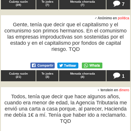
Cuánta razón
Te jodes
Menuda chorrada
7
(
39
)
(
7
)
(
7
)
♂ Anónimo en
politica
Gente, tenía que decir que el capitalismo y el
comunismo son primos hermanos. En el comunismo
las empresas improductivas son sostenidas por el
estado y en el capitalismo por fondos de capital
riesgo. TQD
Cuánta razón
Te jodes
Menuda chorrada
1
(
21
)
(
3
)
(
4
)
♀ tenstein en
dinero
Todos, tenía que decir que hace algunos años,
cuando era menor de edad, la Agencia Tributaria me
envió una carta a casa porque, al parecer, Hacienda
me debía 1€ a mí. Tenía que haber ido a reclamarlo.
TQD