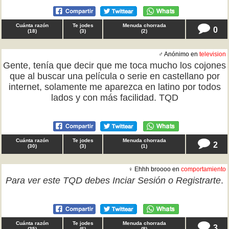
Cuánta razón
Te jodes
Menuda chorrada
0
(
18
)
(
3
)
(
2
)
♂ Anónimo en
television
Gente, tenía que decir que me toca mucho los cojones
que al buscar una película o serie en castellano por
internet, solamente me aparezca en latino por todos
lados y con más facilidad. TQD
Cuánta razón
Te jodes
Menuda chorrada
2
(
30
)
(
3
)
(
1
)
♀ Ehhh broooo en
comportamiento
Para ver este TQD debes
Inciar Sesión
o
Registrarte
.
Cuánta razón
Te jodes
Menuda chorrada
3
(
35
)
(
6
)
(
8
)