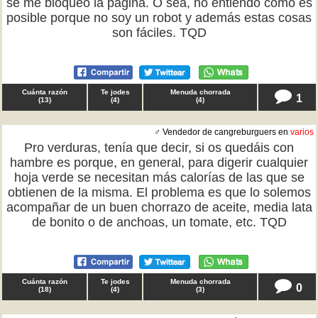
se me bloqueó la página. O sea, no entiendo cómo es
posible porque no soy un robot y además estas cosas
son fáciles. TQD
Cuánta razón
Te jodes
Menuda chorrada
1
(
13
)
(
4
)
(
4
)
♂ Vendedor de cangreburguers en
varios
Pro verduras, tenía que decir, si os quedáis con
hambre es porque, en general, para digerir cualquier
hoja verde se necesitan más calorías de las que se
obtienen de la misma. El problema es que lo solemos
acompañar de un buen chorrazo de aceite, media lata
de bonito o de anchoas, un tomate, etc. TQD
Cuánta razón
Te jodes
Menuda chorrada
0
(
18
)
(
4
)
(
3
)