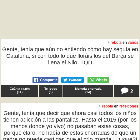
♀
rebota
en
varios
Gente, tenía que aún no entiendo cómo hay sequía en
Cataluña, si con todo lo que lloráis los del Barça se
llena el Nilo. TQD
Cuánta razón
Te jodes
Menuda chorrada
2
(
31
)
(
5
)
(
14
)
♀
rebota
en
reflexiones
Gente, tenía que decir que ahora casi todos los niños
tienen adicción a las pantallas. Hasta el 2015 (por los
menos donde yo vivo) no pasaban estas cosas,
porque claro, no había de estas chorradas de que un
padre no puede castigar, que el crío manda... ¿¡qué?!