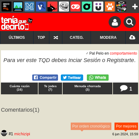
ÚLTIMOS
TOP
CATEG.
MODERA
♂ Pal Pelo en
comportamiento
Para ver este TQD debes
Inciar Sesión
o
Registrarte
.
Cuánta razón
Te jodes
Menuda chorrada
1
(
16
)
(
7
)
(
3
)
Comentarios
(1)
Por orden cronológico
Por mejores
#1
michizipi
6 jun 2024, 15:59