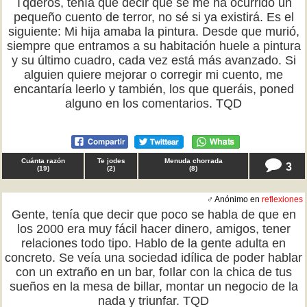
Tqderos, tenía que decir que se me ha ocurrido un
pequeño cuento de terror, no sé si ya existirá. Es el
siguiente: Mi hija amaba la pintura. Desde que murió,
siempre que entramos a su habitación huele a pintura
y su último cuadro, cada vez está más avanzado. Si
alguien quiere mejorar o corregir mi cuento, me
encantaría leerlo y también, los que queráis, poned
alguno en los comentarios. TQD
Cuánta razón
Te jodes
Menuda chorrada
3
(
19
)
(
2
)
(
8
)
♂ Anónimo en
reflexiones
Gente, tenía que decir que poco se habla de que en
los 2000 era muy fácil hacer dinero, amigos, tener
relaciones todo tipo. Hablo de la gente adulta en
concreto. Se veía una sociedad idílica de poder hablar
con un extraño en un bar, foIlar con la chica de tus
sueños en la mesa de billar, montar un negocio de la
nada y triunfar. TQD