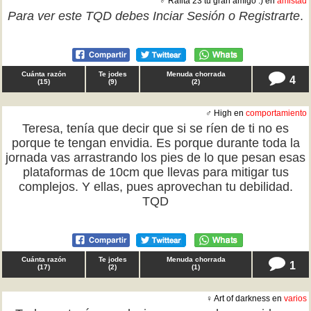
♂ Rafita 23 tu gran amigo :) en
amistad
Para ver este TQD debes
Inciar Sesión
o
Registrarte
.
Cuánta razón
Te jodes
Menuda chorrada
4
(
15
)
(
9
)
(
2
)
♂ High en
comportamiento
Teresa, tenía que decir que si se ríen de ti no es
porque te tengan envidia. Es porque durante toda la
jornada vas arrastrando los pies de lo que pesan esas
plataformas de 10cm que llevas para mitigar tus
complejos. Y ellas, pues aprovechan tu debilidad.
TQD
Cuánta razón
Te jodes
Menuda chorrada
1
(
17
)
(
2
)
(
1
)
♀ Art of darkness en
varios