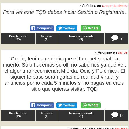
♀ Anónimo en
comportamiento
Para ver este TQD debes
Inciar Sesión
o
Registrarte
.
Cuánta razón
Te jodes
Menuda chorrada
7
(
29
)
(
1
)
(
5
)
♂ Anónimo en
varios
Gente, tenía que decir que el Internet social ha
muerto. Solo hacemos scroll, no sabemos ya qué ver,
el algoritmo recomienda Mierda, Odio y Polémica. El
siguiente paso serán gafas de realidad virtual y
anuncios porno cada 5 minutos si no pagas en cada
sitio que quieras visitar. TQD
Cuánta razón
Te jodes
Menuda chorrada
0
(
19
)
(
1
)
(
1
)