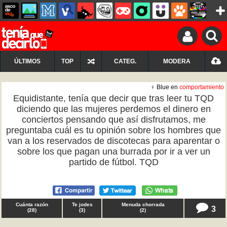
ÚLTIMOS
TOP
CATEG.
MODERA
♀ Blue en
comportamiento
Equidistante, tenía que decir que tras leer tu TQD
diciendo que las mujeres perdemos el dinero en
conciertos pensando que así disfrutamos, me
preguntaba cuál es tu opinión sobre los hombres que
van a los reservados de discotecas para aparentar o
sobre los que pagan una burrada por ir a ver un
partido de fútbol. TQD
Cuánta razón
Te jodes
Menuda chorrada
3
(
28
)
(
3
)
(
2
)