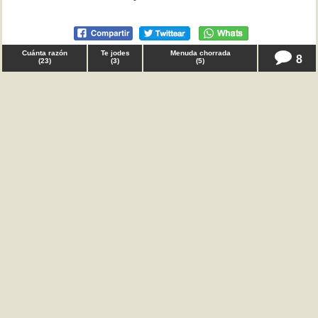
Cuánta razón
Te jodes
Menuda chorrada
8
(
23
)
(
3
)
(
5
)