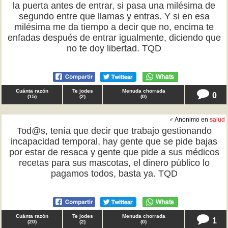
la puerta antes de entrar, si pasa una milésima de
segundo entre que llamas y entras. Y si en esa
milésima me da tiempo a decir que no, encima te
enfadas después de entrar igualmente, diciendo que
no te doy libertad. TQD
Cuánta razón
Te jodes
Menuda chorrada
0
(
15
)
(
2
)
(
0
)
♂ Anonimo en
salud
Tod@s, tenía que decir que trabajo gestionando
incapacidad temporal, hay gente que se pide bajas
por estar de resaca y gente que pide a sus médicos
recetas para sus mascotas, el dinero público lo
pagamos todos, basta ya. TQD
Cuánta razón
Te jodes
Menuda chorrada
1
(
20
)
(
2
)
(
0
)