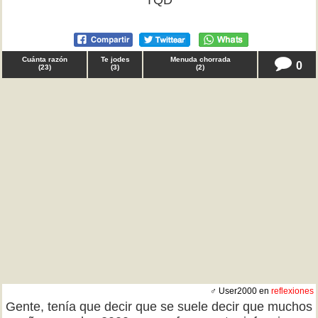
TQD
Cuánta razón
Te jodes
Menuda chorrada
0
(
23
)
(
3
)
(
2
)
♂ User2000 en
reflexiones
Gente, tenía que decir que se suele decir que muchos