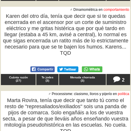
♂ Dinamométrica en
comportamiento
Karen del otro día, tenía que decir que si te quedas
encerrada en el ascensor por un corte de suministro
eléctrico y me gritas histérica que por qué tardo en
llegar (estaba a 45 km, avisé a central), lo normal es
que sigas encerrada un ratito más de lo estrictamente
necesario para que se te bajen los humos. Karens...
TQD
Cuánta razón
Te jodes
Menuda chorrada
2
(
27
)
(
3
)
(
3
)
♂ Processisme: clasismo, lloros y pijerío en
politica
Marta Rovira, tenía que decir que tanto tú como el
resto de "represaliados/exiliados" sois una panda de
pijos de comarca. Solo engañáis a los de vuestra
secta, a pesar de que lleváis años enseñando vuestra
mitología pseudohistórica en las escuelas. No cuela.