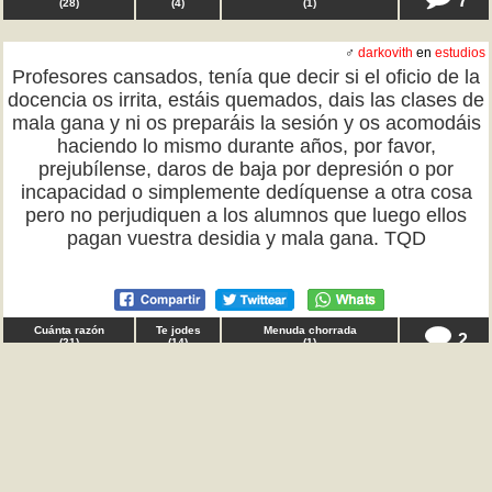
(
28
)
(
4
)
(
1
)
♂
darkovith
en
estudios
Profesores cansados, tenía que decir si el oficio de la
docencia os irrita, estáis quemados, dais las clases de
mala gana y ni os preparáis la sesión y os acomodáis
haciendo lo mismo durante años, por favor,
prejubílense, daros de baja por depresión o por
incapacidad o simplemente dedíquense a otra cosa
pero no perjudiquen a los alumnos que luego ellos
pagan vuestra desidia y mala gana. TQD
Cuánta razón
Te jodes
Menuda chorrada
2
(
21
)
(
14
)
(
1
)
♂ Anónimo en
reflexiones
Gente, tenía que decir que laboralmente me estoy
planteando seriamente hacerme periodista de
investigación, y destapar entre otras cosas, el
entramado que hay formado en torno a la famosa