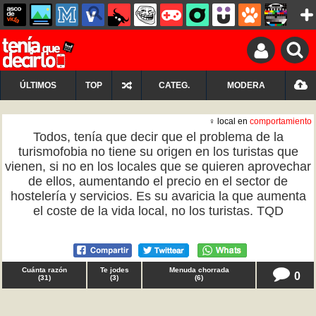
ÚLTIMOS
TOP
CATEG.
MODERA
♀ local en
comportamiento
Todos, tenía que decir que el problema de la
turismofobia no tiene su origen en los turistas que
vienen, si no en los locales que se quieren aprovechar
de ellos, aumentando el precio en el sector de
hostelería y servicios. Es su avaricia la que aumenta
el coste de la vida local, no los turistas. TQD
Cuánta razón
Te jodes
Menuda chorrada
0
(
31
)
(
3
)
(
6
)