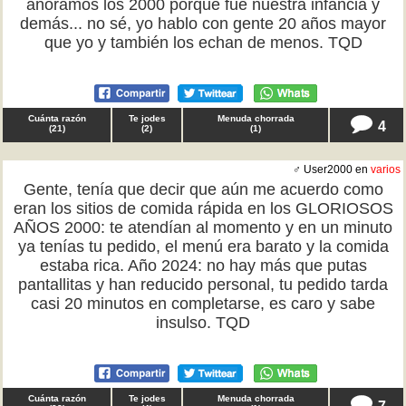
añoramos los 2000 porque fue nuestra infancia y
demás... no sé, yo hablo con gente 20 años mayor
que yo y también los echan de menos. TQD
Cuánta razón
Te jodes
Menuda chorrada
4
(
21
)
(
2
)
(
1
)
♂ User2000 en
varios
Gente, tenía que decir que aún me acuerdo como
eran los sitios de comida rápida en los GLORIOSOS
AÑOS 2000: te atendían al momento y en un minuto
ya tenías tu pedido, el menú era barato y la comida
estaba rica. Año 2024: no hay más que putas
pantallitas y han reducido personal, tu pedido tarda
casi 20 minutos en completarse, es caro y sabe
insulso. TQD
Cuánta razón
Te jodes
Menuda chorrada
7