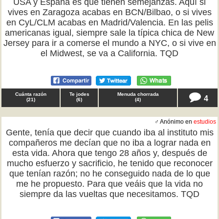
USA y España es que tienen semejanzas. Aquí si
vives en Zaragoza acabas en BCN/Bilbao, o si vives
en CyL/CLM acabas en Madrid/Valencia. En las pelis
americanas igual, siempre sale la típica chica de New
Jersey para ir a comerse el mundo a NYC, o si vive en
el Midwest, se va a California. TQD
Cuánta razón
Te jodes
Menuda chorrada
4
(
21
)
(
6
)
(
4
)
♂ Anónimo en
estudios
Gente, tenía que decir que cuando iba al instituto mis
compañeros me decían que no iba a lograr nada en
esta vida. Ahora que tengo 28 años y, después de
mucho esfuerzo y sacrificio, he tenido que reconocer
que tenían razón; no he conseguido nada de lo que
me he propuesto. Para que veáis que la vida no
siempre da las vueltas que necesitamos. TQD