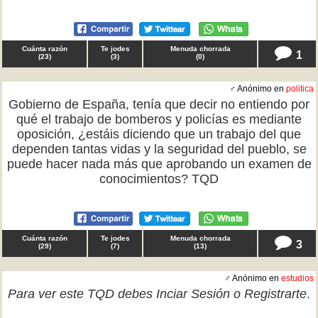
Cuánta razón
Te jodes
Menuda chorrada
1
(
23
)
(
3
)
(
0
)
♂ Anónimo en
politica
Gobierno de España, tenía que decir no entiendo por
qué el trabajo de bomberos y policías es mediante
oposición, ¿estáis diciendo que un trabajo del que
dependen tantas vidas y la seguridad del pueblo, se
puede hacer nada más que aprobando un examen de
conocimientos? TQD
Cuánta razón
Te jodes
Menuda chorrada
3
(
29
)
(
7
)
(
13
)
♂ Anónimo en
estudios
Para ver este TQD debes
Inciar Sesión
o
Registrarte
.