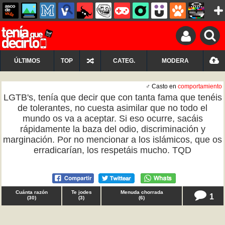
ÚLTIMOS
TOP
CATEG.
MODERA
♂ Casto en
comportamiento
LGTB's, tenía que decir que con tanta fama que tenéis
de tolerantes, no cuesta asimilar que no todo el
mundo os va a aceptar. Si eso ocurre, sacáis
rápidamente la baza del odio, discriminación y
marginación. Por no mencionar a los islámicos, que os
erradicarían, los respetáis mucho. TQD
Cuánta razón
Te jodes
Menuda chorrada
1
(
30
)
(
3
)
(
6
)