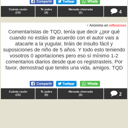
Cuánta razón
Te jodes
Menuda chorrada
4
(
19
)
(
4
)
(
1
)
♂ Anónimo en
reflexiones
Comentaristas de TQD, tenía que decir ¿por qué
cuando no estáis de acuerdo con el autor vais a
atacarle a la yugular, tiráis de insulto fácil y
suposiciones de niño de 5 años. Y todo esto teniendo
vosotros 0 aportaciones pero eso sí mínimo 1-2
comentarios diarios desde que os registrasteis. Por
favor, demostrad que tenéis una vida, amigos. TQD
Cuánta razón
Te jodes
Menuda chorrada
2
(
15
)
(
5
)
(
3
)