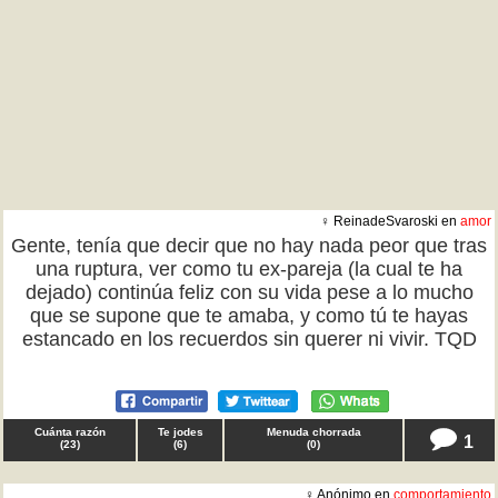
♀ ReinadeSvaroski en
amor
Gente, tenía que decir que no hay nada peor que tras
una ruptura, ver como tu ex-pareja (la cual te ha
dejado) continúa feliz con su vida pese a lo mucho
que se supone que te amaba, y como tú te hayas
estancado en los recuerdos sin querer ni vivir. TQD
Cuánta razón
Te jodes
Menuda chorrada
1
(
23
)
(
6
)
(
0
)
♀ Anónimo en
comportamiento