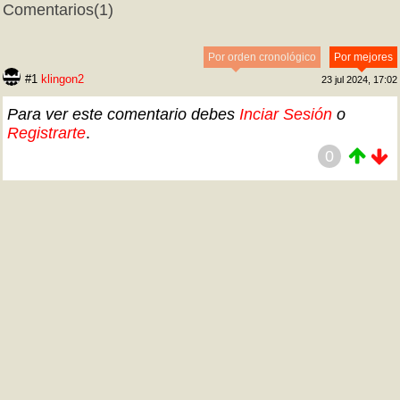
Comentarios
(1)
Por orden cronológico
Por mejores
#1
klingon2
23 jul 2024, 17:02
Para ver este comentario debes
Inciar Sesión
o
Registrarte
.
0