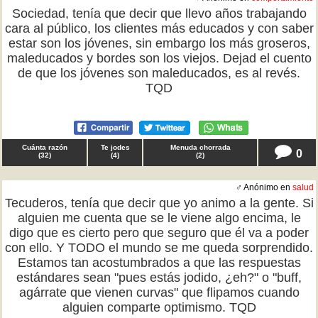
Sociedad, tenía que decir que llevo años trabajando
cara al público, los clientes más educados y con saber
estar son los jóvenes, sin embargo los más groseros,
maleducados y bordes son los viejos. Dejad el cuento
de que los jóvenes son maleducados, es al revés.
TQD
Cuánta razón
Te jodes
Menuda chorrada
0
(
32
)
(
4
)
(
2
)
♂ Anónimo en
salud
Tecuderos, tenía que decir que yo animo a la gente. Si
alguien me cuenta que se le viene algo encima, le
digo que es cierto pero que seguro que él va a poder
con ello. Y TODO el mundo se me queda sorprendido.
Estamos tan acostumbrados a que las respuestas
estándares sean "pues estás jodido, ¿eh?" o "buff,
agárrate que vienen curvas" que flipamos cuando
alguien comparte optimismo. TQD