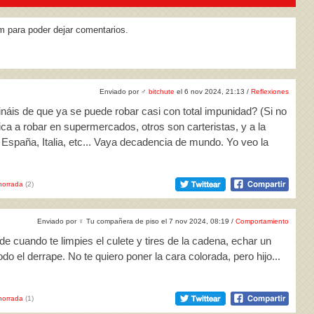
m para poder dejar comentarios.
Enviado por
♂
bitchute
el 6 nov 2024, 21:13 /
Reflexiones
náis de que ya se puede robar casi con total impunidad? (Si no
ica a robar en supermercados, otros son carteristas, y a la
 España, Italia, etc... Vaya decadencia de mundo. Yo veo la
horrada
(2)
Enviado por
♀
Tu compañera de piso el 7 nov 2024, 08:19 /
Comportamiento
de cuando te limpies el culete y tires de la cadena, echar un
o el derrape. No te quiero poner la cara colorada, pero hijo...
horrada
(1)