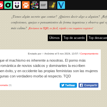
¿Tienes algún secreto que contar? ¿Quieres decir algo a alguien? ¿Refl
confesiones, quejas o pensamientos de forma ingeniosa y observa qué o
más calma?
¡Envíanos tu TQD, es fácil, rápido y no requiere registro!
Últimos
Top de acuerdo
Top desacue
Enviado por
♀
Anónimo el 5 nov 2024, 13:57 /
Comportamiento
 que el machismo es inherente a nosotras. El porno más
a romántica de novios sádicos y dominantes la escriben
n éxito, y en occidente las propias feministas son las mujeres
lgunas con verdadero morbo al respecto. TQD
TQD
horrada
(3)