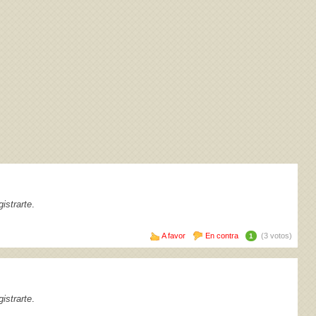
istrarte
.
A favor
En contra
(3 votos)
1
istrarte
.