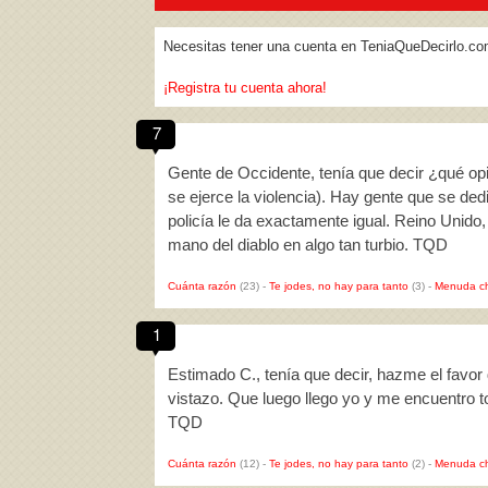
Necesitas tener una cuenta en TeniaQueDecirlo.co
¡Registra tu cuenta ahora!
7
Gente de Occidente, tenía que decir ¿qué opi
se ejerce la violencia). Hay gente que se ded
policía le da exactamente igual. Reino Unido,
mano del diablo en algo tan turbio. TQD
Cuánta razón
(23)
-
Te jodes, no hay para tanto
(3)
-
Menuda c
1
Estimado C., tenía que decir, hazme el favor 
vistazo. Que luego llego yo y me encuentro tod
TQD
Cuánta razón
(12)
-
Te jodes, no hay para tanto
(2)
-
Menuda c