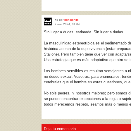
#4 por
bonibonito
9 nov 2024, 01:04
Sin lugar a dudas, estimada. Sin lugar a dudas.
La masculinidad estereotípica es el sedimentado de
histórica acerca de la supervivencia (estar prepara
Stallone). Pero también tiene que ver con adaptarse
Una estrategia que es más adaptativa que otra se i
Los hombres sensibles os resultan semejantes a niñ
no deseo sexual. Vosotras, para enamoraros, tenéi
cerebrales que el hombre en estas cuestiones, que
No sois peores, ni nosotros mejores; pero somos dif
se pueden encontrar excepciones a la regla o suje
todos merecemos respeto, seamos más o menos es
Deja tu comentario