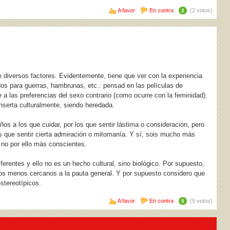
A favor
En contra
(2 votos)
2
 diversos factores. Evidentemente, tiene que ver con la experiencia
dos para guerras, hambrunas, etc.: pensad en las películas de
 a las preferencias del sexo contrario (como ocurre con la feminidad).
nserta culturalmente, siendo heredada.
os a los que cuidar, por los que sentir lástima o consideración, pero
s que sentir cierta admiración o mitomanía. Y sí, sois mucho más
 no por ello más conscientes.
erentes y ello no es un hecho cultural, sino biológico. Por supuesto,
tos menos cercanos a la pauta general. Y por supuesto considero que
tereotípicos.
A favor
En contra
(5 votos)
5