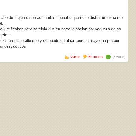
e alto de mujeres son asi tambien percibo que no lo disfrutan, es como
e...
o justificaban pero percibia que en parte lo hacian por vagueza de no
,etc...
 existe el libre albedrio y se puede cambiar ,pero la mayoria opta por
es destructivos
A favor
En contra
(3 votos)
1