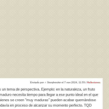
Enviado por
♂
Storybrooke el 7 nov 2024, 11:55 /
Reflexiones
un tema de perspectiva. Ejemplo: en la naturaleza, un fruto
aduro necesita tiempo para llegar a ese punto ideal en el que
s: quienes se creen "muy maduras" pueden acabar quemándose
 todavía en proceso de alcanzar su momento perfecto. TQD