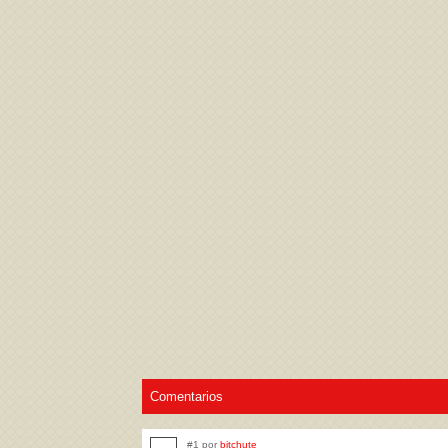
Acepto los
Términos de uso
,
Política de pr
Comentarios
#1 por
bitchute