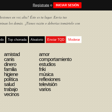
Regístrate
o
INICIAR SESIÓN
exiones en voz alta? Éste es tu lugar. Envía tus
pinan los demás. ¿Tienes razón o deberías tomártelo con
rdo
Top chorrada
Aleatorio
Enviar TQD
Moderar
amistad
amor
canis
comportamiento
dinero
estudios
familia
friki
higiene
música
política
reflexiones
salud
televisión
trabajo
varios
vecinos