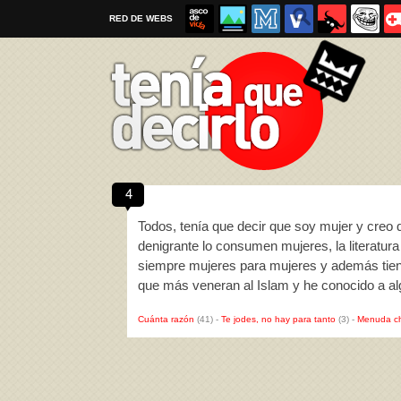
RED DE WEBS
4
Por favor, respeta las
reglas al enviar un TQD
Todos, tenía que decir que soy mujer y creo
denigrante lo consumen mujeres, la literatur
siempre mujeres para mujeres y además tiene
que más veneran al Islam y he conocido a a
Cuánta razón
(41)
-
Te jodes, no hay para tanto
(3)
-
Menuda c