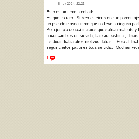
8 nov 2024, 22:21
Esto es un tema a debatir...
Es que es raro...Si bien es cierto que un porcentaj
un pseudo-masoquismo que no lleva a ninguna part
Por ejemplo conoci mujeres que sufrian maltrato y l
hacer cambios en su vida, bajo autoestima , dinero 
Es decir ,habia otros motivos detras ...Pero al final
seguir ciertos patrones toda su vida... Muchas vec
1