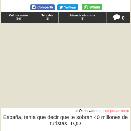
Cuánta razón
Te jodes
Menuda chorrada
0
(
16
)
(
1
)
(
3
)
♂ Observador en
comportamiento
España, tenía que decir que te sobran 40 millones de
turistas. TQD