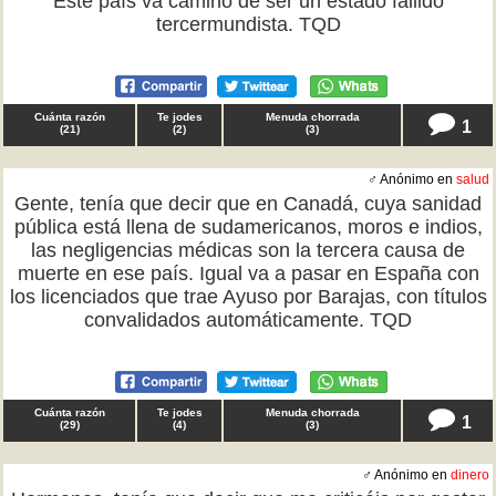
Este país va camino de ser un estado fallido
tercermundista. TQD
Cuánta razón
Te jodes
Menuda chorrada
1
(
21
)
(
2
)
(
3
)
♂ Anónimo en
salud
Gente, tenía que decir que en Canadá, cuya sanidad
pública está llena de sudamericanos, moros e indios,
las negligencias médicas son la tercera causa de
muerte en ese país. Igual va a pasar en España con
los licenciados que trae Ayuso por Barajas, con títulos
convalidados automáticamente. TQD
Cuánta razón
Te jodes
Menuda chorrada
1
(
29
)
(
4
)
(
3
)
♂ Anónimo en
dinero