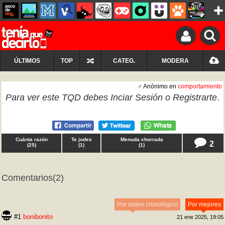
ÚLTIMOS
TOP
CATEG.
MODERA
♂ Anónimo en
comportamiento
Para ver este TQD debes
Inciar Sesión
o
Registrarte
.
Cuánta razón
Te jodes
Menuda chorrada
2
(
25
)
(
1
)
(
1
)
Comentarios
(2)
Por orden cronológico
Por mejores
#1
bonibonito
21 ene 2025, 19:05