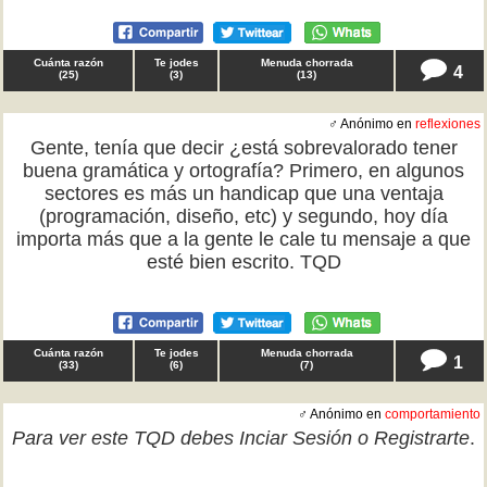
Cuánta razón
Te jodes
Menuda chorrada
4
(
25
)
(
3
)
(
13
)
♂ Anónimo en
reflexiones
Gente, tenía que decir ¿está sobrevalorado tener
buena gramática y ortografía? Primero, en algunos
sectores es más un handicap que una ventaja
(programación, diseño, etc) y segundo, hoy día
importa más que a la gente le cale tu mensaje a que
esté bien escrito. TQD
Cuánta razón
Te jodes
Menuda chorrada
1
(
33
)
(
6
)
(
7
)
♂ Anónimo en
comportamiento
Para ver este TQD debes
Inciar Sesión
o
Registrarte
.