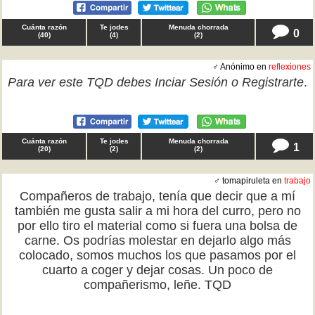
Cuánta razón
Te jodes
Menuda chorrada
0
(
40
)
(
4
)
(
2
)
♂ Anónimo en
reflexiones
Para ver este TQD debes
Inciar Sesión
o
Registrarte
.
Cuánta razón
Te jodes
Menuda chorrada
1
(
20
)
(
2
)
(
2
)
♂ tomapiruleta en
trabajo
Compañeros de trabajo, tenía que decir que a mí
también me gusta salir a mi hora del curro, pero no
por ello tiro el material como si fuera una bolsa de
carne. Os podrías molestar en dejarlo algo más
colocado, somos muchos los que pasamos por el
cuarto a coger y dejar cosas. Un poco de
compañerismo, leñe. TQD