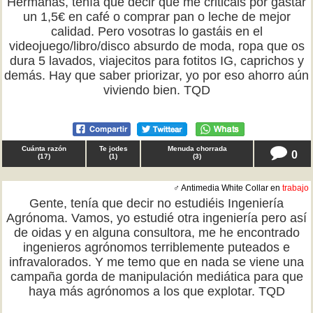
Hermanas, tenía que decir que me criticáis por gastar
un 1,5€ en café o comprar pan o leche de mejor
calidad. Pero vosotras lo gastáis en el
videojuego/libro/disco absurdo de moda, ropa que os
dura 5 lavados, viajecitos para fotitos IG, caprichos y
demás. Hay que saber priorizar, yo por eso ahorro aún
viviendo bien. TQD
Cuánta razón
Te jodes
Menuda chorrada
0
(
17
)
(
1
)
(
3
)
♂ Antimedia White Collar en
trabajo
Gente, tenía que decir no estudiéis Ingeniería
Agrónoma. Vamos, yo estudié otra ingeniería pero así
de oidas y en alguna consultora, me he encontrado
ingenieros agrónomos terriblemente puteados e
infravalorados. Y me temo que en nada se viene una
campaña gorda de manipulación mediática para que
haya más agrónomos a los que explotar. TQD