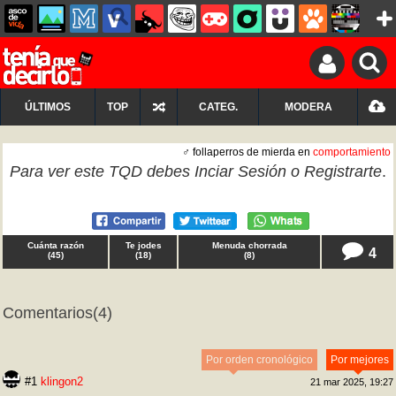
ÚLTIMOS
TOP
CATEG.
MODERA
♂ follaperros de mierda en
comportamiento
Para ver este TQD debes
Inciar Sesión
o
Registrarte
.
Cuánta razón
Te jodes
Menuda chorrada
4
(
45
)
(
18
)
(
8
)
Comentarios
(4)
Por orden cronológico
Por mejores
#1
klingon2
21 mar 2025, 19:27