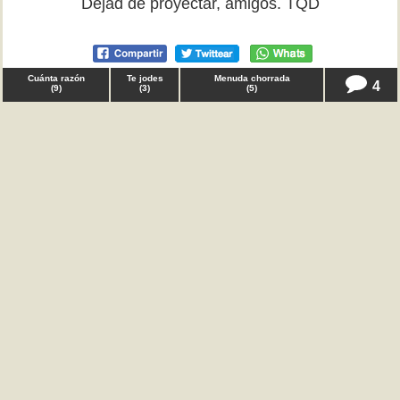
Dejad de proyectar, amigos. TQD
Cuánta razón
Te jodes
Menuda chorrada
4
(
9
)
(
3
)
(
5
)