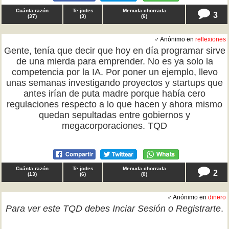
Cuánta razón
Te jodes
Menuda chorrada
3
(
37
)
(
3
)
(
6
)
♂ Anónimo en
reflexiones
Gente, tenía que decir que hoy en día programar sirve
de una mierda para emprender. No es ya solo la
competencia por la IA. Por poner un ejemplo, llevo
unas semanas investigando proyectos y startups que
antes irían de puta madre porque había cero
regulaciones respecto a lo que hacen y ahora mismo
quedan sepultadas entre gobiernos y
megacorporaciones. TQD
Cuánta razón
Te jodes
Menuda chorrada
2
(
13
)
(
6
)
(
0
)
♂ Anónimo en
dinero
Para ver este TQD debes
Inciar Sesión
o
Registrarte
.