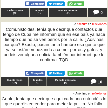
Cuánta razón
Te jodes
Menuda chorrada
0
(
22
)
(
1
)
(
2
)
♂
bitchute
en
reflexiones
Comunistoides, tenía que decir que contactos que
tengo de Cuba me informan que en ese país ya hace
tiempo que no se ven perros por la calle. ¿Adivinas
por qué? Exacto, pasan tanta hambre esa gente que
ya se están empezando a comer perros y gatos, y
podéis ver alguna noticia también por internet que lo
confirma. TQD
Cuánta razón
Te jodes
Menuda chorrada
10
(
28
)
(
1
)
(
9
)
♂ Anónimo en
reflexiones
Gente, tenía que decir que aquí cada uno entendéis lo
que queréis entender para meter la pullita. No falla.