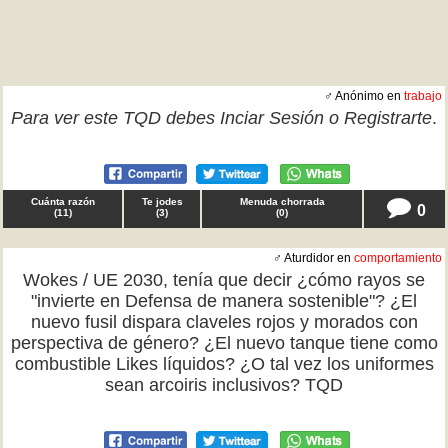
♂ Anónimo en
trabajo
Para ver este TQD debes
Inciar Sesión
o
Registrarte
.
Cuánta razón
Te jodes
Menuda chorrada
0
(
11
)
(
3
)
(
0
)
♂ Aturdidor en
comportamiento
Wokes / UE 2030, tenía que decir ¿cómo rayos se
"invierte en Defensa de manera sostenible"? ¿El
nuevo fusil dispara claveles rojos y morados con
perspectiva de género? ¿El nuevo tanque tiene como
combustible Likes líquidos? ¿O tal vez los uniformes
sean arcoiris inclusivos? TQD