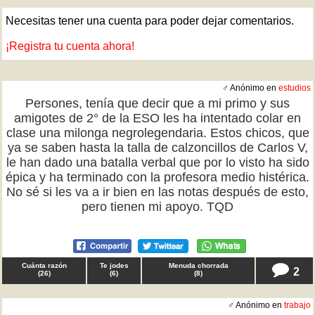
Necesitas tener una cuenta para poder dejar comentarios.
¡Registra tu cuenta ahora!
♂ Anónimo en
estudios
Persones, tenía que decir que a mi primo y sus
amigotes de 2° de la ESO les ha intentado colar en
clase una milonga negrolegendaria. Estos chicos, que
ya se saben hasta la talla de calzoncillos de Carlos V,
le han dado una batalla verbal que por lo visto ha sido
épica y ha terminado con la profesora medio histérica.
No sé si les va a ir bien en las notas después de esto,
pero tienen mi apoyo. TQD
Cuánta razón
Te jodes
Menuda chorrada
2
(
26
)
(
6
)
(
8
)
♂ Anónimo en
trabajo