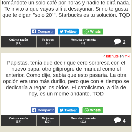
tomándote un solo café por horas y nadie te dirá nada.
Te invito a que vayas allí a desayunar. Si no te gusta
que te digan "solo 20´", Starbucks es tu solución. TQD
Cuánta razón
Te jodes
Menuda chorrada
2
(
11
)
(
3
)
(
1
)
♂
bitchute
en
friki
Papistas, tenía que decir que cero sorpresa con el
nuevo papa, otro giliprogre de manual como el
anterior. Como dije, sabía que esto pasaría. La otra
opción era uno más durillo, pero que con el tiempo se
dedicaría a regar los oídos. El catolicismo, a día de
hoy, es un meme andante. TQD
Cuánta razón
Te jodes
Menuda chorrada
4
(
17
)
(
20
)
(
11
)