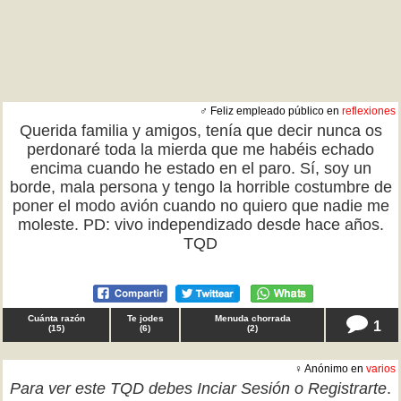
♂ Feliz empleado público en
reflexiones
Querida familia y amigos, tenía que decir nunca os
perdonaré toda la mierda que me habéis echado
encima cuando he estado en el paro. Sí, soy un
borde, mala persona y tengo la horrible costumbre de
poner el modo avión cuando no quiero que nadie me
moleste. PD: vivo independizado desde hace años.
TQD
Cuánta razón
Te jodes
Menuda chorrada
1
(
15
)
(
6
)
(
2
)
♀ Anónimo en
varios
Para ver este TQD debes
Inciar Sesión
o
Registrarte
.