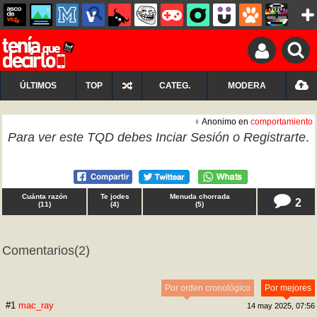
ÚLTIMOS
TOP
CATEG.
MODERA
♀ Anonimo en
comportamiento
Para ver este TQD debes
Inciar Sesión
o
Registrarte
.
Cuánta razón
Te jodes
Menuda chorrada
2
(
11
)
(
4
)
(
5
)
Comentarios
(2)
Por orden cronológico
Por mejores
#1
mac_ray
14 may 2025, 07:56