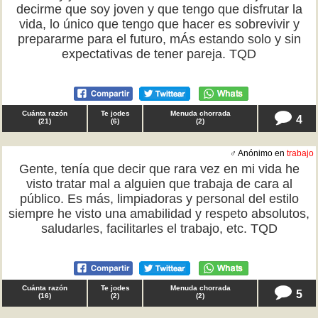
decirme que soy joven y que tengo que disfrutar la
vida, lo único que tengo que hacer es sobrevivir y
prepararme para el futuro, mÁs estando solo y sin
expectativas de tener pareja. TQD
Cuánta razón
Te jodes
Menuda chorrada
4
(
21
)
(
6
)
(
2
)
♂ Anónimo en
trabajo
Gente, tenía que decir que rara vez en mi vida he
visto tratar mal a alguien que trabaja de cara al
público. Es más, limpiadoras y personal del estilo
siempre he visto una amabilidad y respeto absolutos,
saludarles, facilitarles el trabajo, etc. TQD
Cuánta razón
Te jodes
Menuda chorrada
5
(
16
)
(
2
)
(
2
)