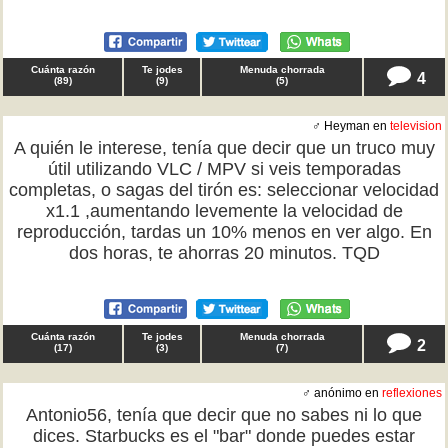
Cuánta razón
Te jodes
Menuda chorrada
4
(
89
)
(
9
)
(
5
)
♂ Heyman en
television
A quién le interese, tenía que decir que un truco muy
útil utilizando VLC / MPV si veis temporadas
completas, o sagas del tirón es: seleccionar velocidad
x1.1 ,aumentando levemente la velocidad de
reproducción, tardas un 10% menos en ver algo. En
dos horas, te ahorras 20 minutos. TQD
Cuánta razón
Te jodes
Menuda chorrada
2
(
17
)
(
3
)
(
7
)
♂ anónimo en
reflexiones
Antonio56, tenía que decir que no sabes ni lo que
dices. Starbucks es el "bar" donde puedes estar