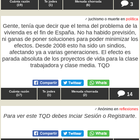
Cuánta razón
Te jodes
Menuda chorrada
3
(
19
)
(
1
)
(
6
)
♂ juchismo o muerte en
politica
Gente, tenía que decir que el tema del problema de la
vivienda es el fin de España. No ha habido previsión,
ni ganas de poner soluciones para poder minimizar los
efectos. Desde 2008 esto ha sido un sindios,
afectando ya a varias generaciones. El efecto es
parada absoluta de los proyectos de vida para la clase
trabajadora y clase media. TQD
Cuánta razón
Te jodes
Menuda chorrada
14
(
17
)
(
1
)
(
2
)
♂ Anónimo en
reflexiones
Para ver este TQD debes
Inciar Sesión
o
Registrarte
.