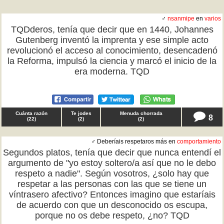
♂
nsanmipe
en
varios
TQDderos, tenía que decir que en 1440, Johannes
Gutenberg inventó la imprenta y ese simple acto
revolucionó el acceso al conocimiento, desencadenó
la Reforma, impulsó la ciencia y marcó el inicio de la
era moderna. TQD
Cuánta razón
Te jodes
Menuda chorrada
8
(
22
)
(
2
)
(
2
)
♂ Deberíais respetaros más en
comportamiento
Segundos platos, tenía que decir que nunca entendí el
argumento de "yo estoy soltero/a así que no le debo
respeto a nadie". Según vosotros, ¿solo hay que
respetar a las personas con las que se tiene un
víntrasero afectivo? Entonces imagino que estaríais
de acuerdo con que un desconocido os escupa,
porque no os debe respeto, ¿no? TQD