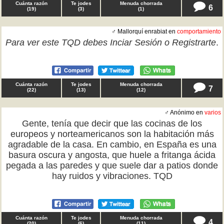
Cuánta razón
Te jodes
Menuda chorrada
6
(
19
)
(
3
)
(
1
)
♂ Mallorquí enrabiat en
comportamiento
Para ver este TQD debes
Inciar Sesión
o
Registrarte
.
Cuánta razón
Te jodes
Menuda chorrada
7
(
22
)
(
13
)
(
12
)
♂ Anónimo en
varios
Gente, tenía que decir que las cocinas de los
europeos y norteamericanos son la habitación más
agradable de la casa. En cambio, en España es una
basura oscura y angosta, que huele a fritanga ácida
pegada a las paredes y que suele dar a patios donde
hay ruidos y vibraciones. TQD
Cuánta razón
Te jodes
Menuda chorrada
4
(
20
)
(
6
)
(
11
)