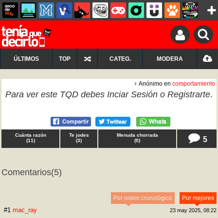
ÚLTIMOS
TOP
CATEG.
MODERA
♀ Anónimo en
comportamiento
Para ver este TQD debes
Inciar Sesión
o
Registrarte
.
Cuánta razón
Te jodes
Menuda chorrada
5
(
11
)
(
3
)
(
0
)
Comentarios
(5)
Por orden cronológico
Por mejores
#1
mac_ray
23 may 2025, 08:22