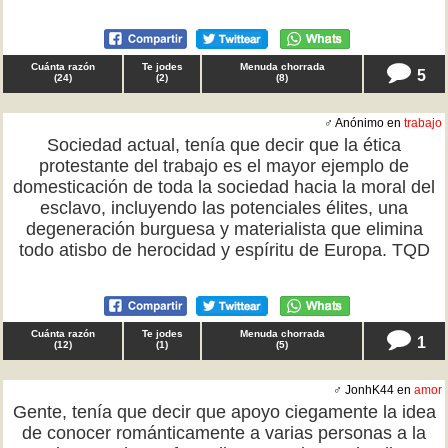
Cuánta razón
Te jodes
Menuda chorrada
5
(
24
)
(
2
)
(
8
)
♂ Anónimo en
trabajo
Sociedad actual, tenía que decir que la ética
protestante del trabajo es el mayor ejemplo de
domesticación de toda la sociedad hacia la moral del
esclavo, incluyendo las potenciales élites, una
degeneración burguesa y materialista que elimina
todo atisbo de herocidad y espíritu de Europa. TQD
Cuánta razón
Te jodes
Menuda chorrada
1
(
12
)
(
1
)
(
5
)
♂ JonhK44 en
amor
Gente, tenía que decir que apoyo ciegamente la idea
de conocer románticamente a varias personas a la