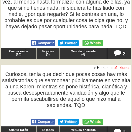
vez, al menos hasta formalizar con alguna de ellas, ya
que si no tienes nada, ni siquiera te has liado con
nadie, ¿por qué negarte? Si te centras en una, lo
probable es que por cualquier cosa te diga que no, y
hayas dejado pasar oportunidades para nada. TQD
Cuánta razón
Te jodes
Menuda chorrada
2
(
10
)
(
5
)
(
4
)
♂ Heller en
reflexiones
Curiosos, tenía que decir que pocas cosas hay más
satisfactorias que sermonear públicamente en voz alta
a una Karen, mientras se pone histérica, cianótica y
busca desesperadamente validación y algo que le
permita escabullirse de aquello que hizo mal a
sabiendas. TQD
Cuánta razón
Te jodes
Menuda chorrada