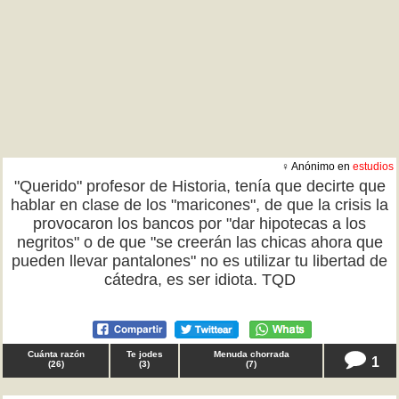
♀ Anónimo en
estudios
"Querido" profesor de Historia, tenía que decirte que
hablar en clase de los "maricones", de que la crisis la
provocaron los bancos por "dar hipotecas a los
negritos" o de que "se creerán las chicas ahora que
pueden llevar pantalones" no es utilizar tu libertad de
cátedra, es ser idiota. TQD
Cuánta razón
Te jodes
Menuda chorrada
1
(
26
)
(
3
)
(
7
)