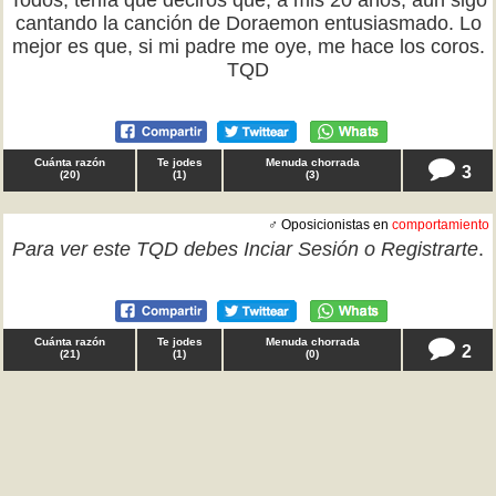
Todos, tenía que deciros que, a mis 20 años, aún sigo
cantando la canción de Doraemon entusiasmado. Lo
mejor es que, si mi padre me oye, me hace los coros.
TQD
Cuánta razón
Te jodes
Menuda chorrada
3
(
20
)
(
1
)
(
3
)
♂ Oposicionistas en
comportamiento
Para ver este TQD debes
Inciar Sesión
o
Registrarte
.
Cuánta razón
Te jodes
Menuda chorrada
2
(
21
)
(
1
)
(
0
)