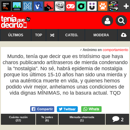
ÚLTIMOS
TOP
CATEG.
MODERA
♂ Anónimo en
comportamiento
Mundo, tenía que decir que es tristísimo que haya
charos publicando artítraseros de mierda condenando
la "nostalgia". No sé, habrá epidemia de nostalgia
porque los últimos 15-10 años han sido una mierda y
una auténtica muerte en vida, y quienes hemos
podido vivir mejor, anhelamos unas condiciones de
vida dignas MÍNIMAS, no la basura actual. TQD
Cuánta razón
Te jodes
Menuda chorrada
2
(
22
)
(
6
)
(
1
)