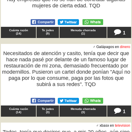
mujeres de cierta edad. TQD
Cuánta razón
Te jodes
Menuda chorrada
1
(
24
)
(
9
)
(
1
)
♂ Galápagos en
dinero
Necesitados de atención y casito, tenía que decir que
hace nada pasé por delante de un famoso lugar de
restauración de mi zona, demasiado frecuentado por
modernillos. Pusieron un cartel donde ponían "Aquí no
paga por lo que consume, paga por las fotos que
subirá a sus redes". TQD
Cuánta razón
Te jodes
Menuda chorrada
1
(
14
)
(
3
)
(
3
)
♂ xbasx en
television