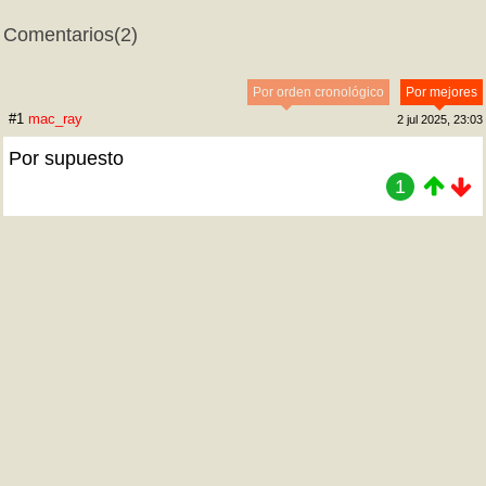
Comentarios
(2)
Por orden cronológico
Por mejores
#1
mac_ray
2 jul 2025, 23:03
Por supuesto
1