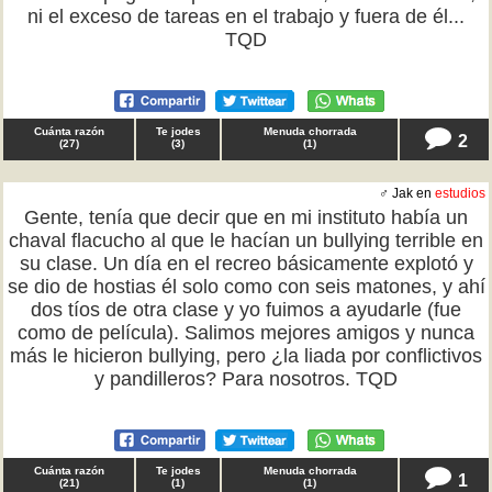
ni el exceso de tareas en el trabajo y fuera de él...
TQD
Cuánta razón
Te jodes
Menuda chorrada
2
(
27
)
(
3
)
(
1
)
♂ Jak en
estudios
Gente, tenía que decir que en mi instituto había un
chaval flacucho al que le hacían un bullying terrible en
su clase. Un día en el recreo básicamente explotó y
se dio de hostias él solo como con seis matones, y ahí
dos tíos de otra clase y yo fuimos a ayudarle (fue
como de película). Salimos mejores amigos y nunca
más le hicieron bullying, pero ¿la liada por conflictivos
y pandilleros? Para nosotros. TQD
Cuánta razón
Te jodes
Menuda chorrada
1
(
21
)
(
1
)
(
1
)