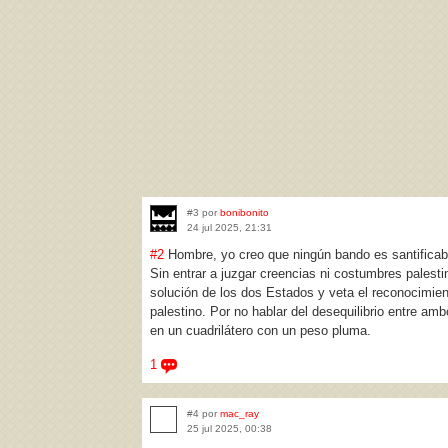
#3 por
bonibonito
24 jul 2025, 21:31
#2
Hombre, yo creo que ningún bando es santificable,
Sin entrar a juzgar creencias ni costumbres pales
solución de los dos Estados y veta el reconocimien
palestino. Por no hablar del desequilibrio entre a
en un cuadrilátero con un peso pluma.
1
#4 por
mac_ray
25 jul 2025, 00:38