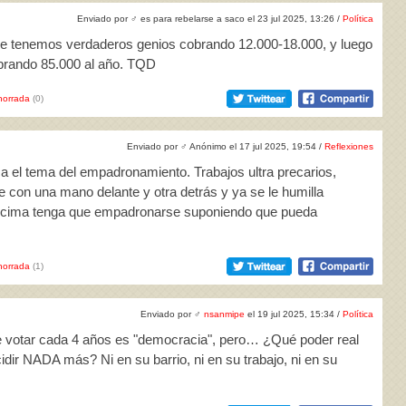
Enviado por
♂
es para rebelarse a saco el 23 jul 2025, 13:26 /
Política
e tenemos verdaderos genios cobrando 12.000-18.000, y luego
rando 85.000 al año. TQD
horrada
(0)
Enviado por
♂
Anónimo el 17 jul 2025, 19:54 /
Reflexiones
a el tema del empadronamiento. Trabajos ultra precarios,
e con una mano delante y otra detrás y ya se le humilla
encima tenga que empadronarse suponiendo que pueda
horrada
(1)
Enviado por
♂
nsanmipe
el 19 jul 2025, 15:34 /
Política
e votar cada 4 años es "democracia", pero… ¿Qué poder real
idir NADA más? Ni en su barrio, ni en su trabajo, ni en su