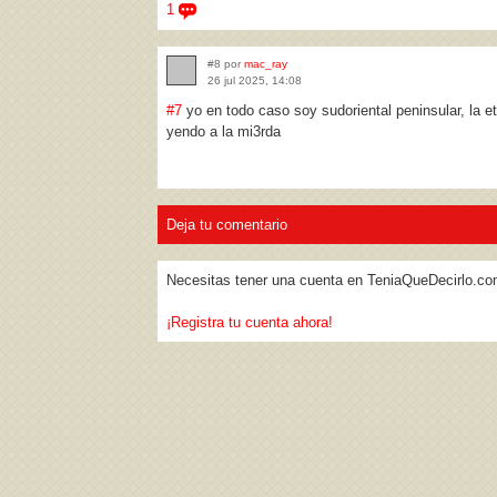
1
#8 por
mac_ray
26 jul 2025, 14:08
#7
yo en todo caso soy sudoriental peninsular, la 
yendo a la mi3rda
Deja tu comentario
Necesitas tener una cuenta en TeniaQueDecirlo.co
¡Registra tu cuenta ahora!