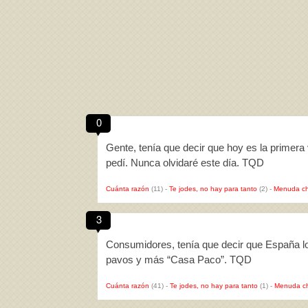
0
Gente, tenía que decir que hoy es la primer
pedí. Nunca olvidaré este día. TQD
Cuánta razón
(11)
-
Te jodes, no hay para tanto
(2)
-
Menuda ch
3
Consumidores, tenía que decir que España l
pavos y más “Casa Paco”. TQD
Cuánta razón
(41)
-
Te jodes, no hay para tanto
(1)
-
Menuda c