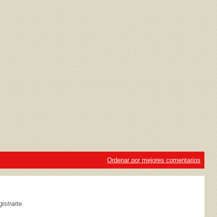
ivacidad
y la
Política de cookies
Ordenar por mejores comentarios
istrarte
.