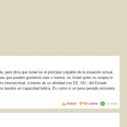
 pero diría que Israel es el principal culpable de la situación actual.
tinas que pueden gustarme más o menos, es Israel quien no acepta la
to internacional, a través de su afinidad con EE. UU., del Estado
mbos bandos en capacidad bélica. Es como si un peso pesado estuviera
A favor
En contra
(1 voto)
1