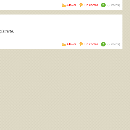
A favor
En contra
(2 votos)
2
istrarte
.
A favor
En contra
(2 votos)
2