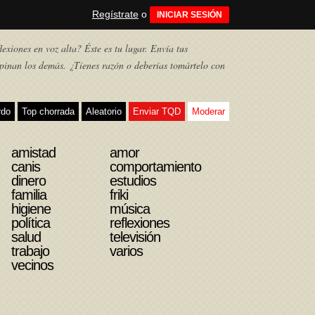
Regístrate
o
INICIAR SESIÓN
exiones en voz alta? Éste es tu lugar. Envía tus
pinan los demás. ¿Tienes razón o deberías tomártelo con
rdo
Top chorrada
Aleatorio
Enviar TQD
Moderar
amistad
amor
canis
comportamiento
dinero
estudios
familia
friki
higiene
música
política
reflexiones
salud
televisión
trabajo
varios
vecinos