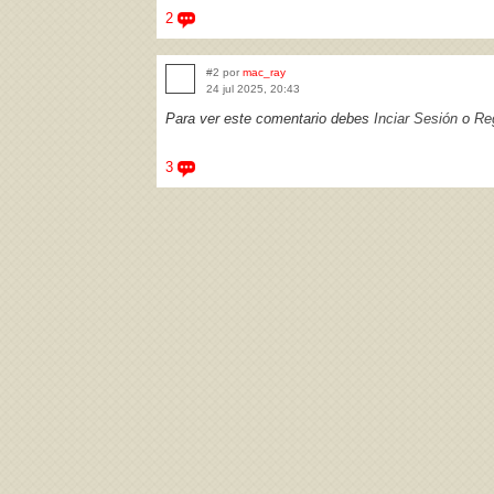
2
#2 por
mac_ray
24 jul 2025, 20:43
Para ver este comentario debes
Inciar Sesión
o
Reg
3