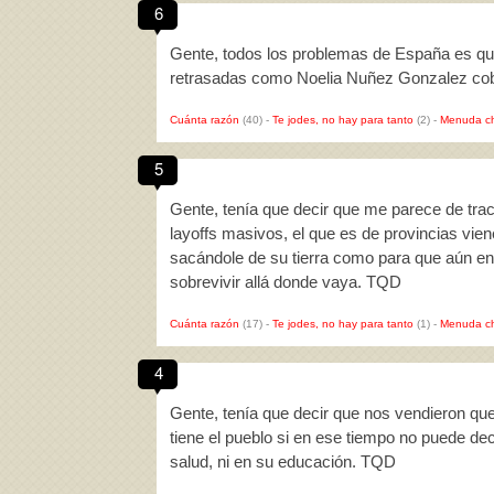
6
Gente, todos los problemas de España es qu
retrasadas como Noelia Nuñez Gonzalez cob
Cuánta razón
(40)
-
Te jodes, no hay para tanto
(2)
-
Menuda c
5
Gente, tenía que decir que me parece de trac
layoffs masivos, el que es de provincias vien
sacándole de su tierra como para que aún 
sobrevivir allá donde vaya. TQD
Cuánta razón
(17)
-
Te jodes, no hay para tanto
(1)
-
Menuda c
4
Gente, tenía que decir que nos vendieron qu
tiene el pueblo si en ese tiempo no puede dec
salud, ni en su educación. TQD