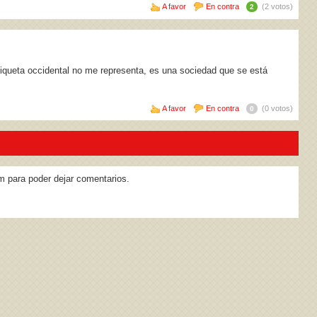
A favor
En contra
(2 votos)
2
etiqueta occidental no me representa, es una sociedad que se está
A favor
En contra
(0 votos)
0
m para poder dejar comentarios.