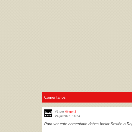
Acepto los
Términos de uso
,
Política de pr
Comentarios
#1 por
klingon2
24 jul 2025, 16:54
Para ver este comentario debes
Inciar Sesión
o
Reg