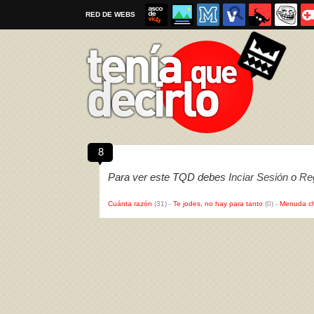
RED DE WEBS
8
Por favor, respeta las
reglas al enviar un TQD
Para ver este TQD debes
Inciar Sesión
o
Reg
Cuánta razón
(31)
-
Te jodes, no hay para tanto
(0)
-
Menuda c