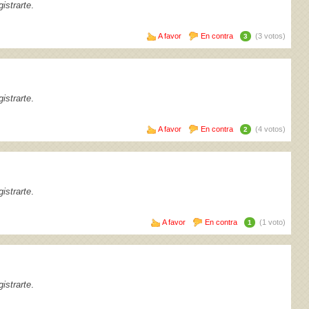
istrarte
.
A favor
En contra
(3 votos)
3
istrarte
.
A favor
En contra
(4 votos)
2
istrarte
.
A favor
En contra
(1 voto)
1
istrarte
.