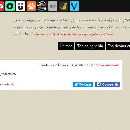
¿Tienes algún secreto que contar? ¿Quieres decir algo a alguien? ¿Refl
confesiones, quejas o pensamientos de forma ingeniosa y observa qué o
más calma?
¡Envíanos tu TQD, es fácil, rápido y no requiere registro!
Últimos
Top de acuerdo
Top desacue
Enviado por
♂
Índice el 19 jul 2025, 16:07 /
Comportamiento
istrarte
.
horrada
(6)
TQD