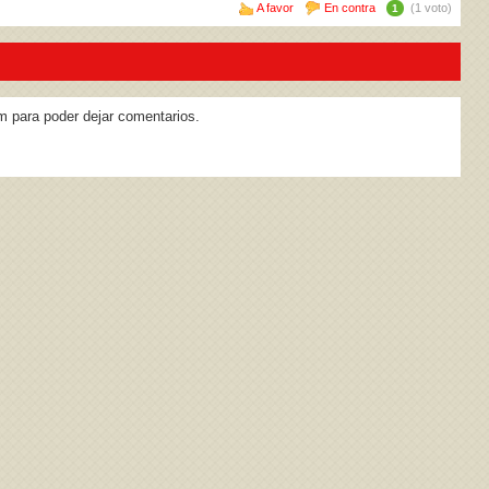
A favor
En contra
(1 voto)
1
m para poder dejar comentarios.