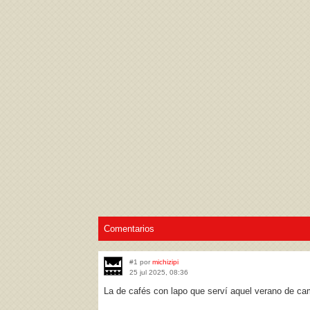
Acepto los
Términos de uso
,
Política de pr
Comentarios
#1 por
michizipi
25 jul 2025, 08:36
La de cafés con lapo que serví aquel verano de ca