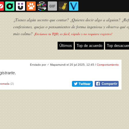
¿Tienes algún secreto que contar? ¿Quieres decir algo a alguien? ¿Refl
confesiones, quejas o pensamientos de forma ingeniosa y observa qué o
más calma?
¡Envíanos tu TQD, es fácil, rápido y no requiere registro!
Últimos
Top de acuerdo
Top desacue
Enviado por
♂
Mapamundi el 20 jul 2025, 12:45 /
Comportamiento
istrarte
.
horrada
(2)
TQD