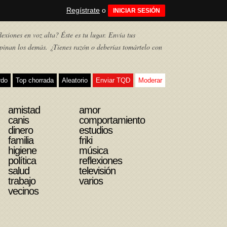
Regístrate
o
INICIAR SESIÓN
exiones en voz alta? Éste es tu lugar. Envía tus
pinan los demás. ¿Tienes razón o deberías tomártelo con
rdo
Top chorrada
Aleatorio
Enviar TQD
Moderar
amistad
amor
canis
comportamiento
dinero
estudios
familia
friki
higiene
música
política
reflexiones
salud
televisión
trabajo
varios
vecinos