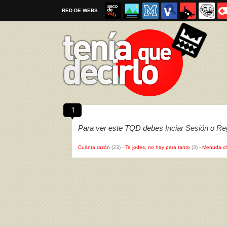
RED DE WEBS
1
Por favor, respeta las
reglas al enviar un TQD
Para ver este TQD debes
Inciar Sesión
o
Reg
Cuánta razón
(23)
-
Te jodes, no hay para tanto
(3)
-
Menuda c