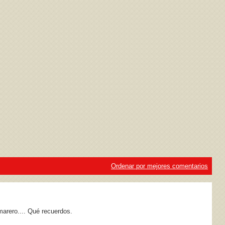
ivacidad
y la
Política de cookies
Ordenar por mejores comentarios
marero.... Qué recuerdos.