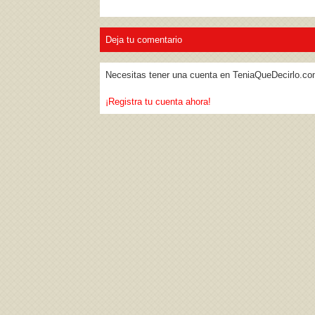
Deja tu comentario
Necesitas tener una cuenta en TeniaQueDecirlo.co
¡Registra tu cuenta ahora!