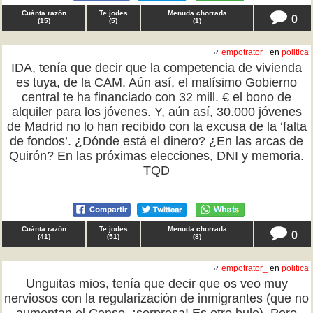
Cuánta razón
Te jodes
Menuda chorrada
0
(
15
)
(
5
)
(
1
)
♂
empotrator_
en
politica
IDA, tenía que decir que la competencia de vivienda
es tuya, de la CAM. Aún así, el malísimo Gobierno
central te ha financiado con 32 mill. € el bono de
alquiler para los jóvenes. Y, aún así, 30.000 jóvenes
de Madrid no lo han recibido con la excusa de la ‘falta
de fondos’. ¿Dónde está el dinero? ¿En las arcas de
Quirón? En las próximas elecciones, DNI y memoria.
TQD
Cuánta razón
Te jodes
Menuda chorrada
0
(
41
)
(
51
)
(
8
)
♂
empotrator_
en
politica
Unguitas mios, tenía que decir que os veo muy
nerviosos con la regularización de inmigrantes (que no