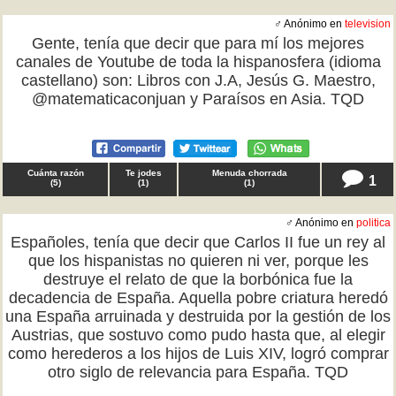
♂ Anónimo en
television
Gente, tenía que decir que para mí los mejores
canales de Youtube de toda la hispanosfera (idioma
castellano) son: Libros con J.A, Jesús G. Maestro,
@matematicaconjuan y Paraísos en Asia. TQD
Cuánta razón
Te jodes
Menuda chorrada
1
(
5
)
(
1
)
(
1
)
♂ Anónimo en
politica
Españoles, tenía que decir que Carlos II fue un rey al
que los hispanistas no quieren ni ver, porque les
destruye el relato de que la borbónica fue la
decadencia de España. Aquella pobre criatura heredó
una España arruinada y destruida por la gestión de los
Austrias, que sostuvo como pudo hasta que, al elegir
como herederos a los hijos de Luis XIV, logró comprar
otro siglo de relevancia para España. TQD