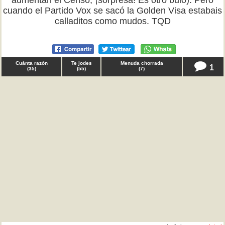
aumentan el Censo, ¡sorpresa! Es otro bulo). Pero
cuando el Partido Vox se sacó la Golden Visa estabais
calladitos como mudos. TQD
Cuánta razón
Te jodes
Menuda chorrada
1
(
35
)
(
55
)
(
7
)