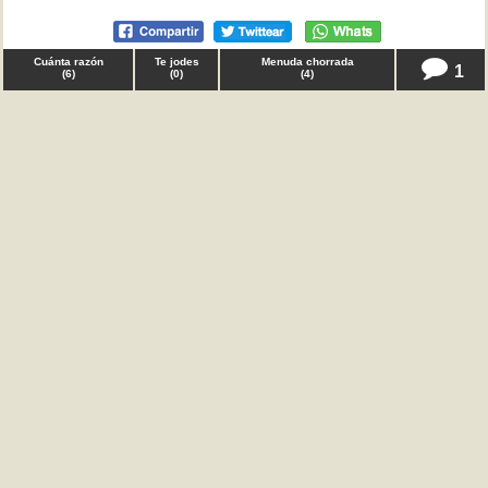
Cuánta razón
Te jodes
Menuda chorrada
1
(
6
)
(
0
)
(
4
)