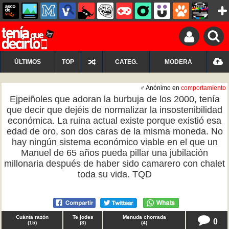
ÚLTIMOS
TOP
CATEG.
MODERA
♂ Anónimo en
comportamiento
Ejpeiñoles que adoran la burbuja de los 2000, tenía
que decir que dejéis de normalizar la insostenibilidad
económica. La ruina actual existe porque existió esa
edad de oro, son dos caras de la misma moneda. No
hay ningún sistema económico viable en el que un
Manuel de 65 años pueda pillar una jubilación
millonaria después de haber sido camarero con chalet
toda su vida. TQD
Cuánta razón
Te jodes
Menuda chorrada
0
(
15
)
(
3
)
(
4
)