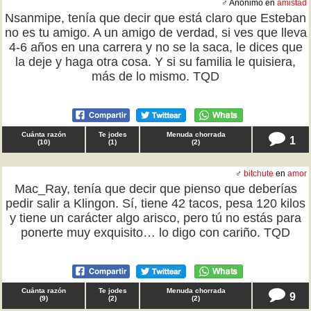
♂ Anónimo en
amistad
Nsanmipe, tenía que decir que está claro que Esteban
no es tu amigo. A un amigo de verdad, si ves que lleva
4-6 años en una carrera y no se la saca, le dices que
la deje y haga otra cosa. Y si su familia le quisiera,
más de lo mismo. TQD
Cuánta razón
Te jodes
Menuda chorrada
1
(
10
)
(
1
)
(
2
)
♂
bitchute
en
amor
Mac_Ray, tenía que decir que pienso que deberías
pedir salir a Klingon. Sí, tiene 42 tacos, pesa 120 kilos
y tiene un carácter algo arisco, pero tú no estás para
ponerte muy exquisito… lo digo con cariño. TQD
Cuánta razón
Te jodes
Menuda chorrada
9
(
9
)
(
2
)
(
2
)